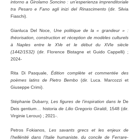
intorno a Girolamo Soncino : un’esperienza imprenditoriale
tra Pesaro e Fano agli inizi del Rinascimento
(dir. Silvia
Fiaschi).
Gianluca Del Noce,
Une politique de la « grandeur » :
théorisation, construction et réception de modèles culturels
à Naples entre le XVe et le début du XVIe siècle
(1442/1532)
(dir. Florence Bistagne et Guido Cappelli) ;
2024-
Rita Di Pasquale,
Édition complète et commentée des
poèmes latins de Pietro Bembo
(dir. Luca. Marcozzi et
Giuseppe Crimi).
Stéphanie Dubarry,
Les figures de l’inspiration dans le
De
Deis gentium… historia
de Lilio Gregorio Giraldi
, 1548 (dir.
Virginie Leroux) ; 2021-.
Petros Fokianos,
Les savants grecs et les enjeux de
l’hellénité dans l’Italie humaniste, du concile de Ferrare-