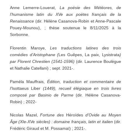
Anne Lemerre-Louerat,
La poésie des Météores, de
l’humanisme latin du XVe aux poètes français de la
Renaissance
(dir. Hélène Casanova-Robin et Anne-Pascale
Pouey-Mounou), ; thèse soutenue le 8/11/2025 à la
Sorbonne.
Florentin Maroye,
Les traductions latines des trois
comédies d’Aristophane (
Les Guêpes, La paix, Lysistrata
)
par Florent Chrestien (1541-1596)
(dir. Laurence Boulègue
et Nathalie Catellani) ; sept. 2021-.
Paméla Mauffrais,
Édition, traduction et commentaire de
l’
Isottaeus Liber
(1449), recueil élégiaque en trois livres
composé par Basinio de Parme
(dir. Hélène Casanova-
Robin) ; 2022-
Nicolas Mazel,
Fortune des
Héroïdes
d’Ovide au Moyen
Âge (XIe-XVe siècles) : domaine français, latin et italien
(dir.
Frédéric Giraud et M. Possamaï) ; 2021-.