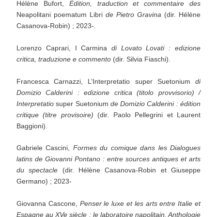
Hélène Bufort,
Édition, traduction et commentaire des
Neapolitani poematum Libri
de Pietro Gravina
(dir. Hélène
Casanova-Robin) ; 2023-.
Lorenzo Caprari, I Carmina
di Lovato Lovati : edizione
critica, traduzione e commento
(dir. Silvia Fiaschi).
Francesca Carnazzi, L’Interpretatio super Suetonium
di
Domizio Calderini : edizione critica (titolo provvisorio) /
Interpretatio
super Suetonium
de Domizio Calderini : édition
critique (titre provisoire)
(dir. Paolo Pellegrini et Laurent
Baggioni).
Gabriele Cascini,
Formes du comique dans les Dialogues
latins de Giovanni Pontano : entre sources antiques et arts
du spectacle
(dir. Hélène Casanova-Robin et Giuseppe
Germano) ; 2023-
Giovanna Cascone,
Penser le luxe et les arts entre Italie et
Espagne au XVe siècle : le laboratoire napolitain. Anthologie