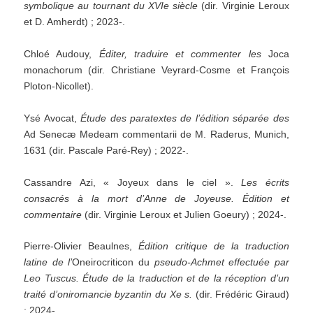
symbolique au tournant du XVIe siècle
(dir. Virginie Leroux
et D. Amherdt) ; 2023-.
Chloé Audouy,
Éditer, traduire et commenter les
Joca
monachorum (dir. Christiane Veyrard-Cosme et François
Ploton-Nicollet).
Ysé Avocat,
Étude des paratextes de l’édition séparée des
Ad Senecæ Medeam commentarii de M. Raderus, Munich,
1631 (dir. Pascale Paré-Rey) ; 2022-.
Cassandre Azi, « Joyeux dans le ciel ».
Les écrits
consacrés à la mort d’Anne de Joyeuse. Édition et
commentaire
(dir. Virginie Leroux et Julien Goeury) ; 2024-.
Pierre-Olivier Beaulnes,
Édition critique de la traduction
latine de l’
Oneirocriticon du
pseudo-Achmet effectuée par
Leo Tuscus. Étude de la traduction et de la réception d’un
traité d’oniromancie byzantin du Xe s.
(dir. Frédéric Giraud)
; 2024-.