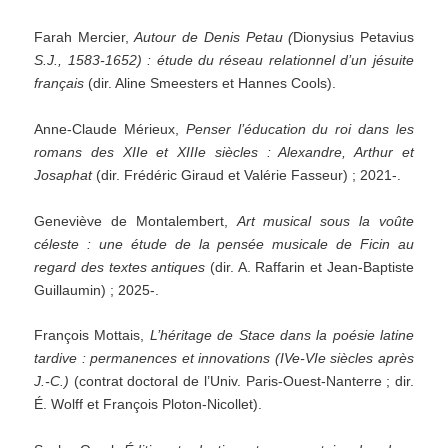
Farah Mercier,
Autour de Denis Petau
(
Dionysius Petavius
S.J., 1583-1652) : étude du réseau relationnel d’un jésuite
français
(dir. Aline Smeesters et Hannes Cools).
Anne-Claude Mérieux,
Penser l’éducation du roi dans les
romans des XIIe et XIIIe siècles : Alexandre, Arthur et
Josaphat
(dir. Frédéric Giraud et Valérie Fasseur) ; 2021-.
Geneviève de Montalembert,
Art musical sous la voûte
céleste : une étude de la pensée musicale de Ficin au
regard des textes antiques
(dir. A. Raffarin et Jean-Baptiste
Guillaumin) ; 2025-.
François Mottais,
L’héritage de Stace dans la poésie latine
tardive : permanences et innovations (IVe-VIe siècles après
J.-C.)
(contrat doctoral de l’Univ. Paris-Ouest-Nanterre ; dir.
É. Wolff et François Ploton-Nicollet).