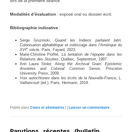
lors de la première séance.
Modalités d’évaluation
: exposé oral ou dossier écrit.
Bibliographie indicative
:
Serge Gruzinski,
Quand les Indiens parlaient latin.
Colonisation alphabétique et métissage dans l’Amérique du
e
XVI
siècle
, Paris, Fayard, 2023.
Marie-Christine Pioffet,
La tentation de l’épopée dans les
Relations des Jésuites
, Québec, Septentrion, 1997.
Ann Laura Stoler,
Along the Archival Grain: Epistemic
Anxieties and Colonial Common Sense
, Princeton
University Press, 2009.
Voix autochtones dans les écrits de la Nouvelle-France
, L.
Vaillancourt (éd.), Paris, Hermann, 2019.
Publié dans
Cours et séminaires
|
|
Laisser un commentaire
Parutions récentes (bulletin