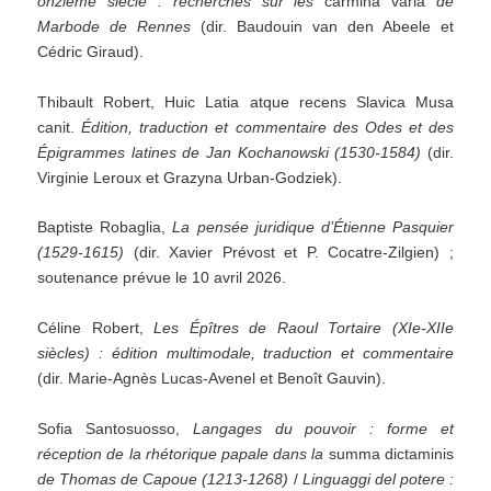
onzième siècle : recherches sur les
carmina varia
de
Marbode de Rennes
(dir. Baudouin van den Abeele et
Cédric Giraud).
Thibault Robert, Huic Latia atque recens Slavica Musa
canit.
Édition, traduction et commentaire des Odes et des
Épigrammes latines de Jan Kochanowski (1530-1584)
(dir.
Virginie Leroux et Grazyna Urban-Godziek).
Baptiste Robaglia,
La pensée juridique d’Étienne Pasquier
(1529-1615)
(dir. Xavier Prévost et P. Cocatre-Zilgien) ;
soutenance prévue le 10 avril 2026.
Céline Robert,
Les Épîtres de Raoul Tortaire (XIe-XIIe
siècles) : édition multimodale, traduction et commentaire
(dir. Marie-Agnès Lucas-Avenel et Benoît Gauvin).
Sofia Santosuosso,
Langages du pouvoir : forme et
réception de la rhétorique papale dans la
summa dictaminis
de Thomas de Capoue (1213-1268)
/
Linguaggi del potere :