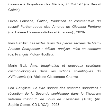
Florence à l’expulsion des Médicis, 1434-1498
(dir Benoît
Grévin).
Lucas Fonseca,
Édition, traduction et commentaire du
recueil
Parthenopeus siue Amores
de Giovanni Pontano
(dir. Hélène Casanova-Robin et A. Iacono) ; 2020-.
Inès Gabillet,
Les textes latins des pièces sacrées de Marc-
Antoine Charpentier : édition, analyse, mise en contexte
(dir. François Ploton-Nicollet).
Marie Gall, Âme,
Imagination et nouveaux systèmes
cosmobiologiques dans les fictions scientifiques du
XVIIe siècle
(dir. Violaine Giacomotto-Charra).
Léa Gariglietti,
Le livre sonore des amantes sonoritatis :
réception de la Seconde sophistique dans le
Theatrum
veterum rhetorum
de Louis de Cressolles
(1620) (dir.
Sophie Comte, CD URCA) ; 2023-