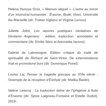
Helena Hunzue Gros, « Alienum aliquid ».
L’autre au miroir
d’un triumvirat humaniste : Érasme, Budé, Vives
, Université
Aix-Marseille (dir. Tristan Vigliano et Virginie Leroux)
Juliette Joliot,
Les œuvres poétiques néolatines de
Girolamo Angeriano : édition, traduction, annotation et
commentaire
(dir. Emilie Séris et Antonietta Iacono).
Gabriel de Labretoigne,
Edition critique du traité de
spiritualité de Richard de Saint-Victor,
De exterminatione
mali et promotione boni (dir. Dominique Poirel).
Louisa Laj,
Penser la tragédie grecque au XVIe siècle :
l’exemple de la réception d’Eschyle
(dir. Malika Bastin).
Valérie Letercq :
La traduction latine de l’Iphigénie à Aulis
d’Erasme
(dir. Sylvie Laigneau-Fontaine et Estelle Oudot),
2019-.