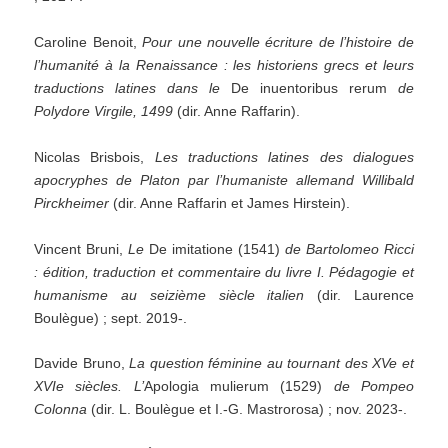
Caroline Benoit,
Pour une nouvelle écriture de l’histoire de
l’humanité à la Renaissance : les historiens grecs et leurs
traductions latines dans le
De inuentoribus rerum
de
Polydore Virgile, 1499
(dir. Anne Raffarin).
Nicolas Brisbois,
Les traductions latines des dialogues
apocryphes de Platon par l’humaniste allemand Willibald
Pirckheimer
(dir. Anne Raffarin et James Hirstein).
Vincent Bruni,
Le
De imitatione (1541)
de Bartolomeo Ricci
: édition, traduction et commentaire du livre I. Pédagogie et
humanisme au seizième siècle italien
(dir. Laurence
Boulègue) ; sept. 2019-.
Davide Bruno,
La question féminine au tournant des XVe et
XVIe siècles.
L’
Apologia mulierum (1529)
de Pompeo
Colonna
(dir. L. Boulègue et I.-G. Mastrorosa) ; nov. 2023-.