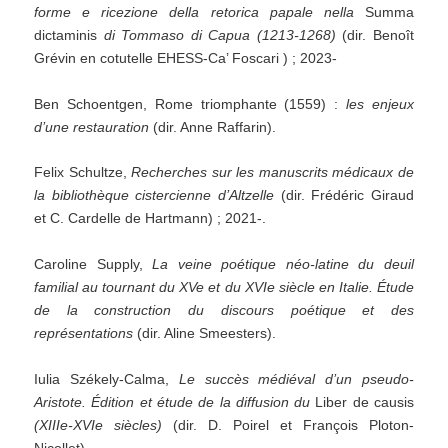
forme e ricezione della retorica papale nella
Summa
dictaminis
di Tommaso di Capua (1213-1268)
(dir. Benoît
Grévin en cotutelle EHESS-Ca’ Foscari ) ; 2023-
Ben Schoentgen, Rome triomphante (1559) :
les enjeux
d’une restauration
(dir. Anne Raffarin).
Felix Schultze,
Recherches sur les manuscrits médicaux de
la bibliothèque cistercienne d’Altzelle
(dir. Frédéric Giraud
et C. Cardelle de Hartmann) ; 2021-.
Caroline Supply,
La veine poétique néo-latine du deuil
familial au tournant du XVe et du XVIe siècle en Italie. Étude
de la construction du discours poétique et des
représentations
(dir. Aline Smeesters).
Iulia Székely-Calma,
Le succès médiéval d’un pseudo-
Aristote. Édition et étude de la diffusion du
Liber de causis
(XIIIe-XVIe siècles)
(dir. D. Poirel et François Ploton-
Nicollet).