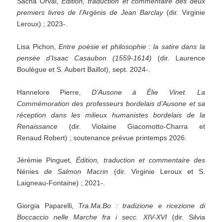
Sacha Orval,
Édition, traduction et commentaire des deux
premiers livres de l’
Argénis
de Jean Barclay
(dir. Virginie
Leroux) ; 2023-.
Lisa Pichon,
Entre poésie et philosophie : la satire dans la
pensée d’Isaac Casaubon (1559-1614)
(dir. Laurence
Boulègue et S. Aubert Baillot), sept. 2024-.
Hannelore Pierre,
D’Ausone à Élie Vinet. La
Commémoration des professeurs bordelais d’Ausone et sa
réception dans les milieux humanistes bordelais de la
Renaissance
(dir. Violaine Giacomotto-Charra et
Renaud Robert) ; soutenance prévue printemps 2026.
Jérémie Pinguet,
Édition, traduction et commentaire des
Nénies
de Salmon Macrin
(dir. Virginie Leroux et S.
Laigneau-Fontaine) ; 2021-.
Giorgia Paparelli,
Tra.Ma.Bo : tradizione e ricezione di
Boccaccio nelle Marche fra i secc. XIV-XVI
(dir. Silvia