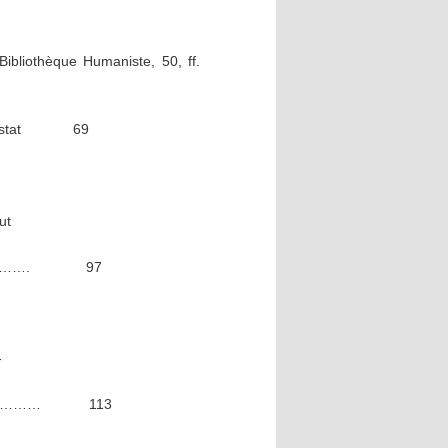
Bibliothèque Humaniste, 50, ff.
i Sélestat 69
ut
……………………. 97
-
…………………… 113