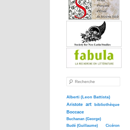
R
e
c
h
e
Alberti (Leon Battista)
r
Aristote
art
bibliothèque
c
h
Boccace
e
Buchanan (George)
Budé (Guillaume)
Cicéron