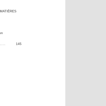
ÈRES
ion
Paris………… 145