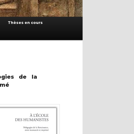
Thèses en cours
ogies de la
imé