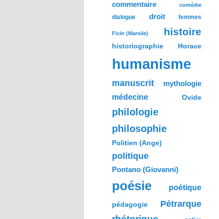
commentaire
comédie
droit
dialogue
femmes
histoire
Ficin (Marsile)
historiographie
Horace
humanisme
manuscrit
mythologie
médecine
Ovide
philologie
philosophie
Politien (Ange)
politique
Pontano (Giovanni)
poésie
poétique
Pétrarque
pédagogie
rhétorique