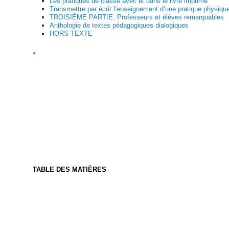
Les pratiques de classe avec et dans le livre imprimé
Transmettre par écrit l’enseignement d’une pratique physiqu
TROISIÈME PARTIE. Professeurs et élèves remarquables
Anthologie de textes pédagogiques dialogiques
HORS TEXTE
*
TABLE DES MATIÈRES