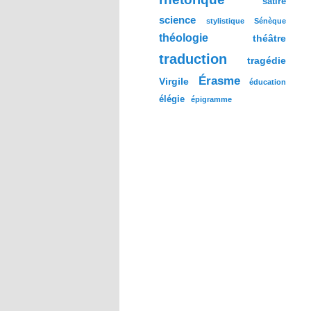
satire
science
stylistique
Sénèque
théologie
théâtre
traduction
tragédie
Érasme
Virgile
éducation
élégie
épigramme