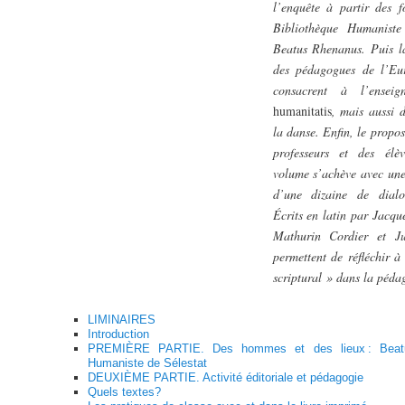
l’enquête à partir des 
Bibliothèque Humaniste
Beatus Rhenanus. Puis la
des pédagogues de l’Eur
consacrent à l’ense
humanitatis
, mais aussi 
la danse. Enfin, le propos
professeurs et des élè
volume s’achève avec une
d’une dizaine de dialo
Écrits en latin par Jacqu
Mathurin Cordier et Ju
permettent de réfléchir à
scriptural » dans la péda
LIMINAIRES
Introduction
PREMIÈRE PARTIE. Des hommes et des lieux : Beatus
Humaniste de Sélestat
DEUXIÈME PARTIE. Activité éditoriale et pédagogie
Quels textes?