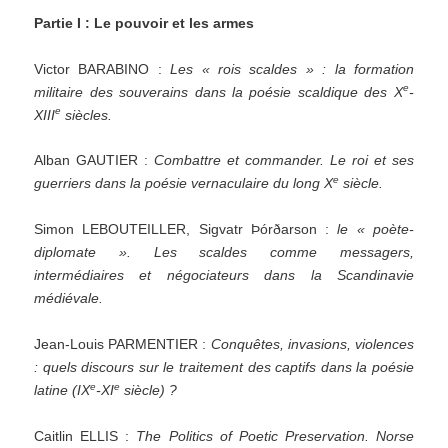
Partie I : Le pouvoir et les armes
Victor BARABINO :
Les « rois scaldes » : la formation
e
militaire des souverains dans la poésie scaldique des X
-
e
XIII
siècles.
Alban GAUTIER :
Combattre et commander. Le roi et ses
e
guerriers dans la poésie vernaculaire du long X
siècle.
Simon LEBOUTEILLER, Sigvatr Þórðarson :
le « poète-
diplomate ». Les scaldes comme messagers,
intermédiaires et négociateurs dans la Scandinavie
médiévale.
Jean-Louis PARMENTIER :
Conquêtes, invasions, violences
: quels discours sur le traitement des captifs dans la poésie
e
e
latine (IX
-XI
siècle) ?
Caitlin ELLIS :
The Politics of Poetic Preservation. Norse