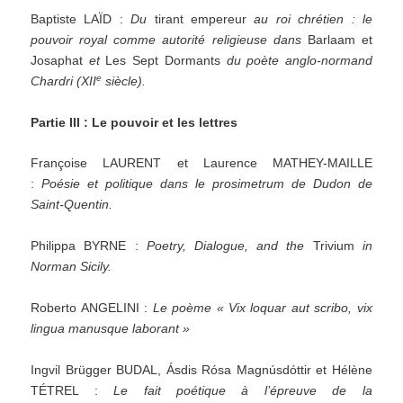
Baptiste LAÏD :
Du
tirant empereur
au roi chrétien : le
pouvoir royal comme autorité religieuse dans
Barlaam et
Josaphat
et
Les Sept Dormants
du poète anglo-normand
e
Chardri (XII
siècle).
Partie III : Le pouvoir et les lettres
Françoise LAURENT et Laurence MATHEY-MAILLE
:
Poésie et politique dans le prosimetrum de Dudon de
Saint-Quentin.
Philippa BYRNE :
Poetry, Dialogue, and the
Trivium
in
Norman Sicily.
Roberto ANGELINI :
Le poème « Vix loquar aut scribo, vix
lingua manusque laborant »
Ingvil Brügger BUDAL, Ásdis Rósa Magnúsdóttir et Hélène
TÉTREL :
Le fait poétique à l’épreuve de la