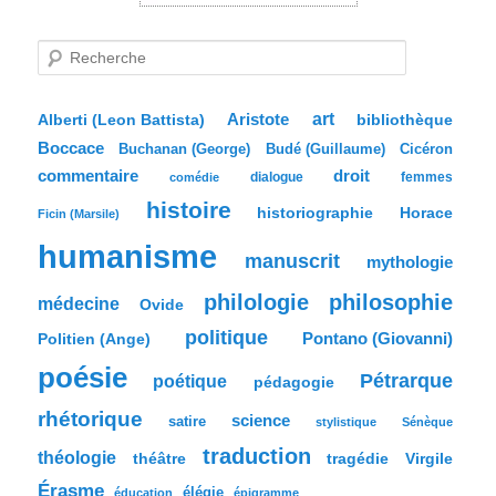
R
e
c
h
e
Aristote
art
bibliothèque
Alberti (Leon Battista)
r
Boccace
c
Buchanan (George)
Budé (Guillaume)
Cicéron
h
commentaire
droit
dialogue
femmes
comédie
e
histoire
historiographie
Horace
Ficin (Marsile)
humanisme
manuscrit
mythologie
philologie
philosophie
médecine
Ovide
politique
Pontano (Giovanni)
Politien (Ange)
poésie
Pétrarque
poétique
pédagogie
rhétorique
science
satire
stylistique
Sénèque
traduction
théologie
tragédie
Virgile
théâtre
Érasme
élégie
éducation
épigramme