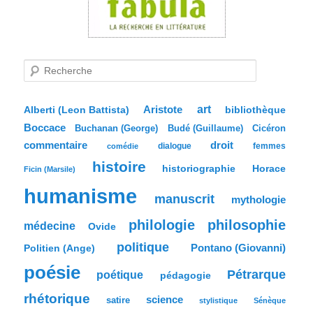
R
e
c
h
e
Aristote
art
bibliothèque
Alberti (Leon Battista)
r
Boccace
c
Buchanan (George)
Budé (Guillaume)
Cicéron
h
commentaire
droit
dialogue
femmes
comédie
e
histoire
historiographie
Horace
Ficin (Marsile)
humanisme
manuscrit
mythologie
philologie
philosophie
médecine
Ovide
politique
Pontano (Giovanni)
Politien (Ange)
poésie
Pétrarque
poétique
pédagogie
rhétorique
science
satire
stylistique
Sénèque