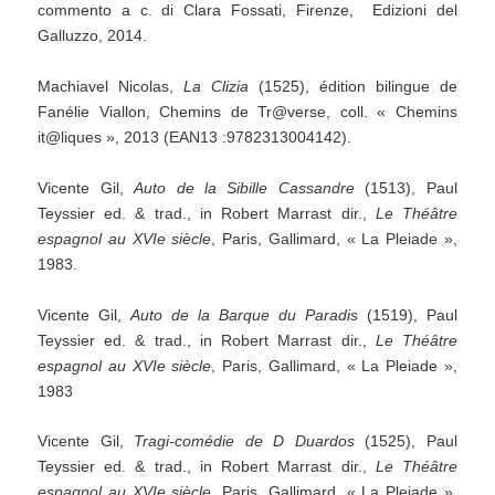
commento a c. di Clara Fossati, Firenze, Edizioni del
Galluzzo, 2014.
Machiavel Nicolas,
La Clizia
(1525), édition bilingue de
Fanélie Viallon, Chemins de Tr@verse, coll. « Chemins
it@liques », 2013 (EAN13 :9782313004142).
Vicente Gil,
Auto de la Sibille Cassandre
(1513), Paul
Teyssier ed. & trad., in Robert Marrast dir.,
Le Théâtre
espagnol au XVIe siècle
, Paris, Gallimard, « La Pleiade »,
1983.
Vicente Gil,
Auto de la Barque du Paradis
(1519), Paul
Teyssier ed. & trad., in Robert Marrast dir.,
Le Théâtre
espagnol au XVIe siècle
, Paris, Gallimard, « La Pleiade »,
1983
Vicente Gil,
Tragi-comédie de D Duardos
(1525), Paul
Teyssier ed. & trad., in Robert Marrast dir.,
Le Théâtre
espagnol au XVIe siècle
, Paris, Gallimard, « La Pleiade »,