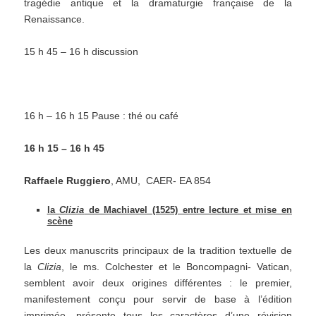
tragédie antique et la dramaturgie française de la
Renaissance.
15 h 45 – 16 h discussion
16 h – 16 h 15 Pause : thé ou café
16 h 15 – 16 h 45
Raffaele Ruggiero
, AMU, CAER- EA 854
la
Clizia
de Machiavel (1525) entre lecture et mise en
scène
Les deux manuscrits principaux de la tradition textuelle de
la
Clizia
, le ms. Colchester et le Boncompagni- Vatican,
semblent avoir deux origines différentes : le premier,
manifestement conçu pour servir de base à l’édition
imprimée, présente tous les caractères d’une révision