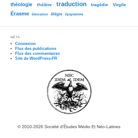
traduction
théologie
tragédie
Virgile
théâtre
Érasme
élégie
éducation
épigramme
MÉTA
Connexion
Flux des publications
Flux des commentaires
Site de WordPress-FR
© 2010-2026 Société d'Études Médio Et Néo-Latines