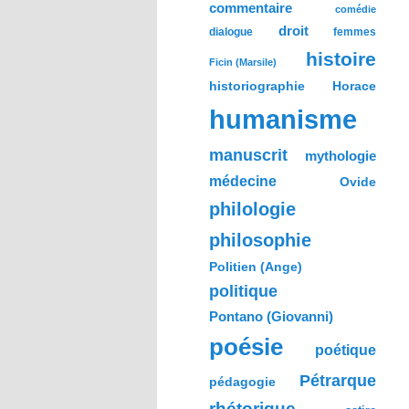
commentaire
comédie
droit
dialogue
femmes
histoire
Ficin (Marsile)
historiographie
Horace
humanisme
manuscrit
mythologie
médecine
Ovide
philologie
philosophie
Politien (Ange)
politique
Pontano (Giovanni)
poésie
poétique
Pétrarque
pédagogie
rhétorique