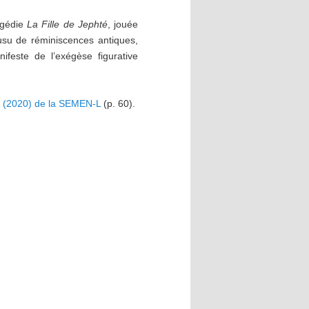
agédie
La Fille de Jephté
, jouée
usu de réminiscences antiques,
feste de l’exégèse figurative
18 (2020) de la SEMEN-L
(p. 60).