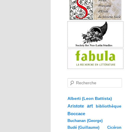
R
e
c
h
e
Alberti (Leon Battista)
r
Aristote
art
bibliothèque
c
h
Boccace
e
Buchanan (George)
Budé (Guillaume)
Cicéron