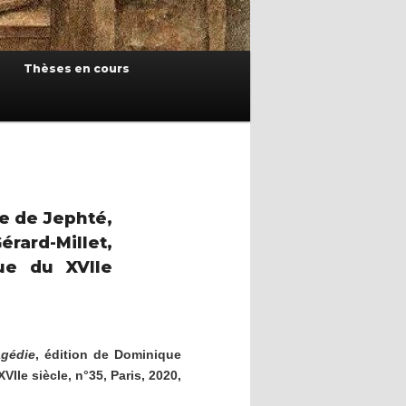
Thèses en cours
le de Jephté,
ard-Millet,
que du XVIIe
agédie
, édition de Dominique
XVII
e siècle, n°35, Paris, 2020,