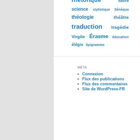
satire
science
stylistique
Sénèque
théologie
théâtre
traduction
tragédie
Érasme
Virgile
éducation
élégie
épigramme
MÉTA
Connexion
Flux des publications
Flux des commentaires
Site de WordPress-FR