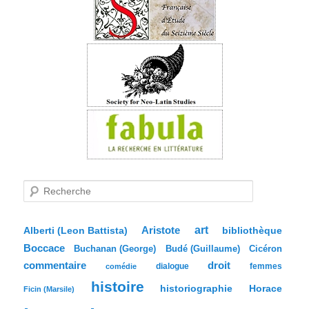
R
e
c
h
e
Aristote
art
bibliothèque
Alberti (Leon Battista)
r
Boccace
c
Buchanan (George)
Budé (Guillaume)
Cicéron
h
commentaire
droit
dialogue
femmes
comédie
e
histoire
historiographie
Horace
Ficin (Marsile)