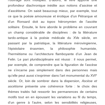
l’ouvrage sont multiples. D’abord, le livre apporte une
profondeur diachronique inédite aux notions d’ascèse et
d’ascétisme. On saisit beaucoup mieux, par exemple, tout
ce que la poésie amoureuse et érotique d’un Pétrarque et
d’un Ronsard doit au
topos
hiéronymien de l’ascète
solitaire. Ensuite, le livre aborde le problème en couvrant
un champ considérable de disciplines : de la littérature
tardo-antique à la poésie médicale du XVe siècle, en
passant par la patristique, la littérature mérovingienne,
l’épistolaire érasmien, la philosophie humaniste,
l’hermétisme ou l’architecture flamboyante d’un Jean de
Felin. Le pari pluridisciplinaire est réussi : il nous permet,
par exemple, de comprendre que la figuration de l’ascèse
ne s’incarne pas simplement dans des personnes mais
e
qu’elle peut aussi s’exprimer dans l’art monumental du XVI
siècle. Or, loin de sombrer dans la dispersion,
Ascèse et
ascétisme
présente une cohérence forte : le choix des
thèmes traités fait ressortir les permanences de certains
motifs tout en en épousant les variations au fil du temps,
d’un genre à l’autre, selon les sensibilités religieuses,