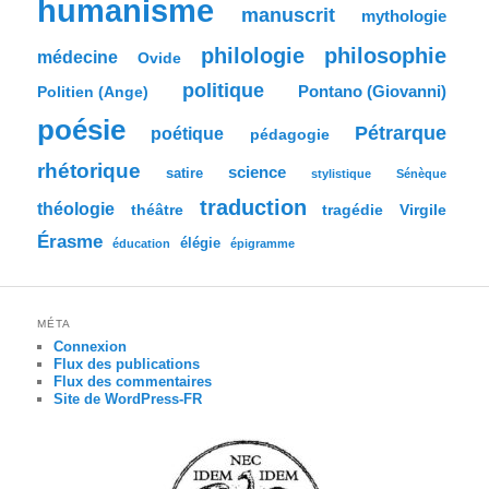
humanisme
manuscrit
mythologie
philologie
philosophie
médecine
Ovide
politique
Pontano (Giovanni)
Politien (Ange)
poésie
Pétrarque
poétique
pédagogie
rhétorique
science
satire
stylistique
Sénèque
traduction
théologie
tragédie
Virgile
théâtre
Érasme
élégie
éducation
épigramme
MÉTA
Connexion
Flux des publications
Flux des commentaires
Site de WordPress-FR