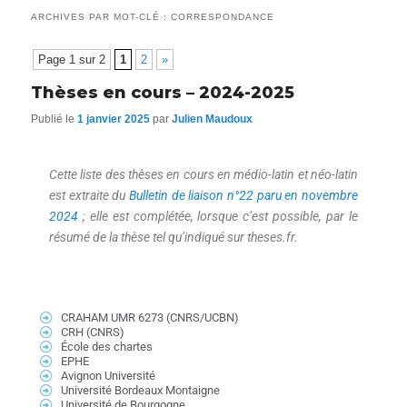
ARCHIVES PAR MOT-CLÉ :
CORRESPONDANCE
Page 1 sur 2
1
2
»
Thèses en cours – 2024-2025
Publié le
1 janvier 2025
par
Julien Maudoux
Cette liste des thèses en cours en médio-latin et néo-latin
est extraite du
Bulletin de liaison n°22 paru en novembre
2024
; elle est complétée, lorsque c’est possible, par le
résumé de la thèse tel qu’indiqué sur theses.fr.
CRAHAM UMR 6273 (CNRS/UCBN)
CRH (CNRS)
École des chartes
EPHE
Avignon Université
Université Bordeaux Montaigne
Université de Bourgogne