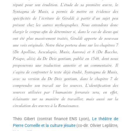
réputé pour son érudition. L’étude de sa première œuvre, le
Syntagma de Musis, a permis de mettre en évidence des
spécificités de l’écriture de Giraldi à partir d’un sujet peu
présent chez les autres mythographes. Nous entendons donc
élargir le corpus afin de déterminer si, dans le cas de dieux qui
ont été plus massivement traités, Giraldi apporte de nouveau
une voix originale. Notre thèse portera donc sur les chapitres 7
(De Apolline, Aesculapio, Musis, Aurora) et 8 (De Baccho,
Priapo, aliis) du De Deis gentium, publié en 1548, dont nous
proposerons une traduction annotée et un commentaire. Il
s’agira de confronter le texte déjà étudié, Syntagma de Musis,
avec sa version du De Deis gentium, dans le chapitre 7 de
comprendre son travail sur les sources. L’identification des
sources utilisées par l’humaniste ferrarais sera, en effet,
éclairante sur sa manière de travailler, mais aussi sur la
circulation des œuvres à la Renaissance.
Théo Gibert (contrat financé ENS Lyon),
Le théâtre de
Pierre Corneille et la culture jésuite
(co-dir. Olivier Leplâtre,