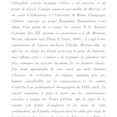
l’Alitophili veritatis lacrymae (1624), a été amorcée, et un
projet de travail d’équipe consacré aux inédits de Morisot est
en cours d’élaboration à l’Université de Reims Champagne
Ardenne, associée au projet Burgundia Humanistica (voir
infra). Font partie de ce projet les curieux P. O. Nasonis
Fastorum libri XII, quorum sex posteriores a C.-B. Morisoto
Divione substituti sunt (Dijon, P. Guyot, 1649) : il s’agit d’une
continuation de l’œuvre inachevée d’Ovide. Morisot édite en
effet les six chants des Fastes écrits par le poète de Sulmone,
mais affirme avoir « l’audace » de continuer le calendrier des
fêtes romaines en écrivant lui-même les six derniers chants.
Une étude approfondie de cette œuvre qui mêle éléments
d’histoire, de civilisation, de religion romaines jette une
lumière considérable sur les connaissances et les centres
d’intérêts d’un parlementaire bourguignon du XVIIe siècle. Le
travail consistera à faire le point sur les connaissances
actuelles à propos des Fastes d’Ovide, afin de juger de la
réussite (en termes d’érudition et de style) de cette
continuation, qu’il faudra réinscrire dans le cadre plus large de
la réception des œuvres du poète de Sulmone aux XVIe et