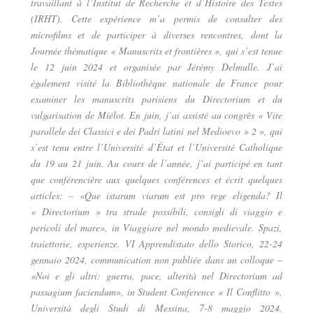
travaillant à l’Institut de Recherche et d’Histoire des Textes
(IRHT). Cette expérience m’a permis de consulter des
microfilms et de participer à diverses rencontres, dont la
Journée thématique « Manuscrits et frontières », qui s’est tenue
le 12 juin 2024 et organisée par Jérémy Delmulle. J’ai
également visité la Bibliothèque nationale de France pour
examiner les manuscrits parisiens du Directorium et du
vulgarisation de Miélot. En juin, j’ai assisté au congrès « Vite
parallele dei Classici e dei Padri latini nel Medioevo » 2 », qui
s’est tenu entre l’Université d’État et l’Université Catholique
du 19 au 21 juin. Au cours de l’année, j’ai participé en tant
que conférencière aux quelques conférences et écrit quelques
articles: – «Que istarum viarum est pro rege eligenda? Il
« Directorium » tra strade possibili, consigli di viaggio e
pericoli del mare», in Viaggiare nel mondo medievale. Spazi,
traiettorie, esperienze. VI Apprendistato dello Storico, 22-24
gennaio 2024, communication non publiée dans un colloque –
«Noi e gli altri: guerra, pace, alterità nel Directorium ad
passagium faciendum», in Student Conference « Il Conflitto »,
Università degli Studi di Messina, 7-8 maggio 2024,