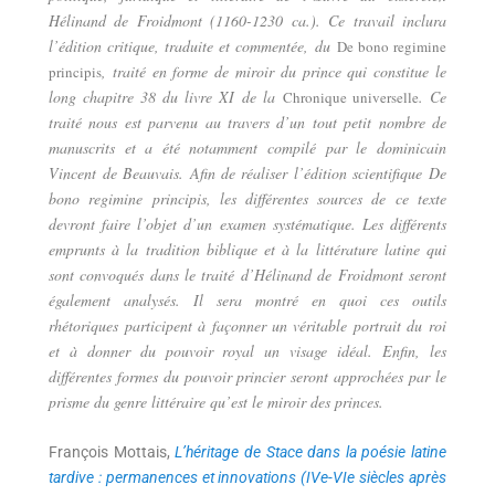
Hélinand de Froidmont (1160-1230 ca.). Ce travail inclura
l’édition critique, traduite et commentée, du
De bono regimine
, traité en forme de miroir du prince qui constitue le
principis
long chapitre 38 du livre XI de la
. Ce
Chronique universelle
traité nous est parvenu au travers d’un tout petit nombre de
manuscrits et a été notamment compilé par le dominicain
Vincent de Beauvais. Afin de réaliser l’édition scientifique De
bono regimine principis, les différentes sources de ce texte
devront faire l’objet d’un examen systématique. Les différents
emprunts à la tradition biblique et à la littérature latine qui
sont convoqués dans le traité d’Hélinand de Froidmont seront
également analysés. Il sera montré en quoi ces outils
rhétoriques participent à façonner un véritable portrait du roi
et à donner du pouvoir royal un visage idéal. Enfin, les
différentes formes du pouvoir princier seront approchées par le
prisme du genre littéraire qu’est le miroir des princes.
François Mottais,
L’héritage de Stace dans la poésie latine
tardive : permanences et innovations (IVe-VIe siècles après