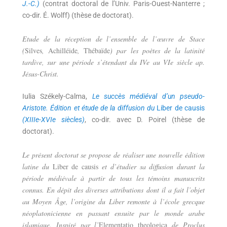
J.-C.)
(contrat doctoral de l’Univ. Paris-Ouest-Nanterre ;
co-dir. É. Wolff) (thèse de doctorat).
Etude de la réception de l’ensemble de l’œuvre de Stace
(
Silves
,
Achilléide
,
Thébaïde
) par les poètes de la latinité
tardive, sur une période s’étendant du IVe au VIe siècle ap.
Jésus-Christ.
Iulia Székely-Calma,
Le succès médiéval d’un pseudo-
Aristote. Édition et étude de la diffusion du
Liber de causis
(XIIIe-XVIe siècles)
, co-dir. avec D. Poirel (thèse de
doctorat).
Le présent doctorat se propose de réaliser une nouvelle édition
latine du
Liber de causis
et d’étudier sa diffusion durant la
période médiévale à partir de tous les témoins manuscrits
connus. En dépit des diverses attributions dont il a fait l’objet
au Moyen Âge, l’origine du Liber remonte à l’école grecque
néoplatonicienne en passant ensuite par le monde arabe
islamique. Inspiré par l’
Elementatio theologica
de Proclus