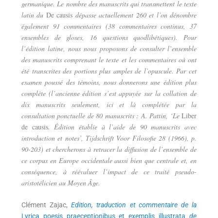
germanique. Le nombre des manuscrits qui transmettent le texte
latin du
De causis
dépasse actuellement 260 et l’on dénombre
également 91 commentaires (38 commentaires continus, 37
ensembles de gloses, 16 questions quodlibétiques). Pour
l’édition latine, nous nous proposons de consulter l’ensemble
des manuscrits comprenant le texte et les commentaires où ont
été transcrites des portions plus amples de l’opuscule. Par cet
examen poussé des témoins, nous donnerons une édition plus
complète (l’ancienne édition s’est appuyée sur la collation de
dix manuscrits seulement, ici et là complétée par la
consultation ponctuelle de 80 manuscrits : A. Pattin, ‘Le
Liber
de causis
. Édition établie à l’aide de 90 manuscrits avec
introduction et notes’, Tijdschrift Voor Filosofie 28 (1966), p.
90-203) et chercherons à retracer la diffusion de l’ensemble de
ce corpus en Europe occidentale aussi bien que centrale et, en
conséquence, à réévaluer l’impact de ce traité pseudo-
aristotélicien au Moyen Âge.
Clément Zajac,
Edition, traduction et commentaire de la
Lyrica poesis praeceptionibus et exemplis illustrata
de