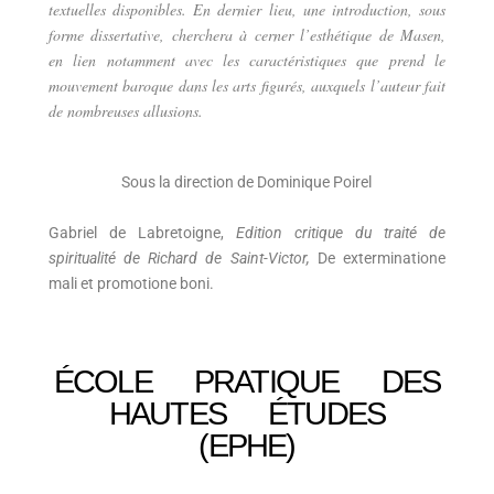
textuelles disponibles. En dernier lieu, une introduction, sous
forme dissertative, cherchera à cerner l’esthétique de Masen,
en lien notamment avec les caractéristiques que prend le
mouvement baroque dans les arts figurés, auxquels l’auteur fait
de nombreuses allusions.
Sous la direction de Dominique Poirel
Gabriel de Labretoigne,
Edition critique du traité de
spiritualité de Richard de Saint-Victor,
De exterminatione
mali et promotione boni.
ÉCOLE PRATIQUE DES
HAUTES ÉTUDES
(EPHE)