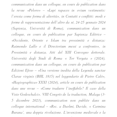
communication dans un colloque, en cours de publication dans
la revue «Peloro» – «Lupi rapaces in ovium vestimentis:
l’eresia come forma di alterità», in Contatti e conflitti: modi e
forme di rappresentazione dell’altro da sé, 24-25 gennaio 2024
(Sapienza, Università di Roma), communication dans un
colloque, en cours de publication par Sapienza Editrice –
«Occidente, Oriente e Islam tra prossimità e distanza:
Raimondo Lullo e il Directorium messi a confronto», in
Prossimità e distanza. Atti del XIII Convegno dottorale.
Università degli Studi di Roma « Tor Vergata » (2024),
communication dans un colloque, en cours de publication par
Edizioni Efeso – «Una versione inedita della Legenda sanctae
Clarae virginis (BHL 1815) nel leggendario di Pietro Calò»,
«Hagiographica» XXXI (2024), article en cours de publication
dans une revue – «Come tradurre l’ineffabile? Il caso della
Visio Godeschalci». VIII Congrès de la traduction, Malaga (3-
5 dicembre 2023), communication non publiée dans un
colloque international – «Rec. a Daolmi, Davide, « Carmina
Burana’, una doppia rivoluzione. L’invenzione medievale e la