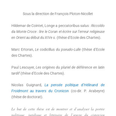
Sous la direction de François Ploton-Nicollet
Hildemar de Cointet, Longe a peccatoribus salus :
Riccoldo
da Monte Croce : lire le Coran et écrire sur l’erreur religieuse
en Orient au début du XIVe s.
(thèse d’Ecole des Chartes).
Marc Ertoran,
Le
codicillus
du pseudo-Lulle
(thèse d’Ecole
des Chartes).
Paul Lescuyer,
Les origines du pluriel de déférence en latin
tardif
(thèse d’Ecole des Chartes).
Nicolas Guignard,
La pensée politique d’Hélinand de
Froidmont au travers du
Cronicon
(co-dir. P. Arabeyre)
(thèse de doctorat).
Le but de cette thèse est de montrer et d’analyser la portée
politique, juridique et littéraire de l’œuvre du cistercien