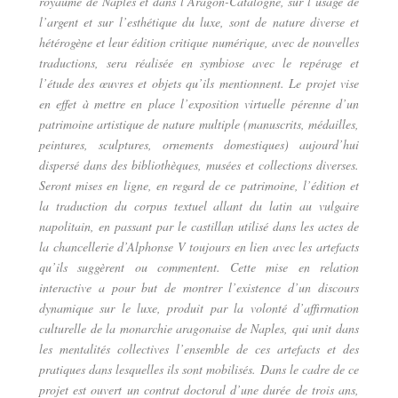
royaume de Naples et dans l’Aragon-Catalogne, sur l’usage de
l’argent et sur l’esthétique du luxe, sont de nature diverse et
hétérogène et leur édition critique numérique, avec de nouvelles
traductions, sera réalisée en symbiose avec le repérage et
l’étude des œuvres et objets qu’ils mentionnent. Le projet vise
en effet à mettre en place l’exposition virtuelle pérenne d’un
patrimoine artistique de nature multiple (manuscrits, médailles,
peintures, sculptures, ornements domestiques) aujourd’hui
dispersé dans des bibliothèques, musées et collections diverses.
Seront mises en ligne, en regard de ce patrimoine, l’édition et
la traduction du corpus textuel allant du latin au vulgaire
napolitain, en passant par le castillan utilisé dans les actes de
la chancellerie d’Alphonse V toujours en lien avec les artefacts
qu’ils suggèrent ou commentent. Cette mise en relation
interactive a pour but de montrer l’existence d’un discours
dynamique sur le luxe, produit par la volonté d’affirmation
culturelle de la monarchie aragonaise de Naples, qui unit dans
les mentalités collectives l’ensemble de ces artefacts et des
pratiques dans lesquelles ils sont mobilisés. Dans le cadre de ce
projet est ouvert un contrat doctoral d’une durée de trois ans,