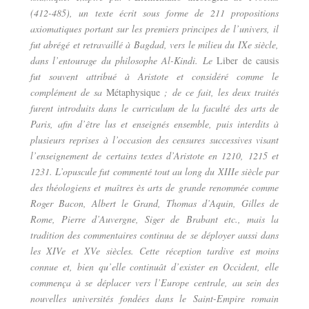
(412-485), un texte écrit sous forme de 211 propositions
axiomatiques portant sur les premiers principes de l’univers, il
fut abrégé et retravaillé à Bagdad, vers le milieu du IXe siècle,
dans l’entourage du philosophe Al-Kindi. Le
Liber de causis
fut souvent attribué à Aristote et considéré comme le
complément de sa
Métaphysique
; de ce fait, les deux traités
furent introduits dans le curriculum de la faculté des arts de
Paris, afin d’être lus et enseignés ensemble, puis interdits à
plusieurs reprises à l’occasion des censures successives visant
l’enseignement de certains textes d’Aristote en 1210, 1215 et
1231. L’opuscule fut commenté tout au long du XIIIe siècle par
des théologiens et maîtres ès arts de grande renommée comme
Roger Bacon, Albert le Grand, Thomas d’Aquin, Gilles de
Rome, Pierre d’Auvergne, Siger de Brabant etc., mais la
tradition des commentaires continua de se déployer aussi dans
les XIVe et XVe siècles. Cette réception tardive est moins
connue et, bien qu’elle continuât d’exister en Occident, elle
commença à se déplacer vers l’Europe centrale, au sein des
nouvelles universités fondées dans le Saint-Empire romain