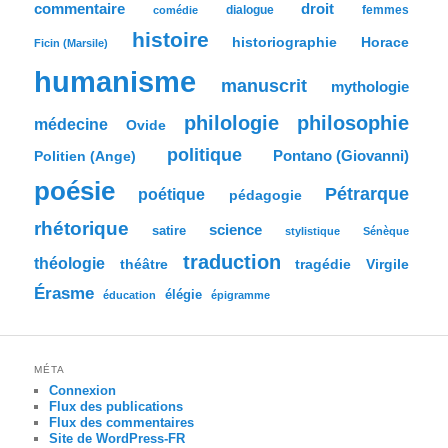
commentaire
droit
dialogue
femmes
comédie
e
histoire
historiographie
Horace
Ficin (Marsile)
humanisme
manuscrit
mythologie
philologie
philosophie
médecine
Ovide
politique
Pontano (Giovanni)
Politien (Ange)
poésie
Pétrarque
poétique
pédagogie
rhétorique
science
satire
stylistique
Sénèque
traduction
théologie
tragédie
Virgile
théâtre
Érasme
élégie
éducation
épigramme
MÉTA
Connexion
Flux des publications
Flux des commentaires
Site de WordPress-FR