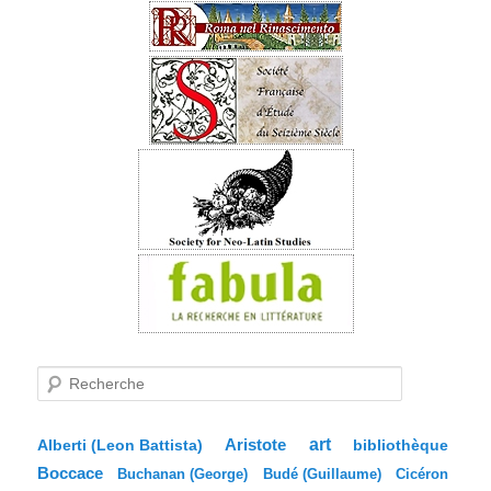
R
e
c
h
e
Aristote
art
bibliothèque
Alberti (Leon Battista)
r
Boccace
c
Buchanan (George)
Budé (Guillaume)
Cicéron
h