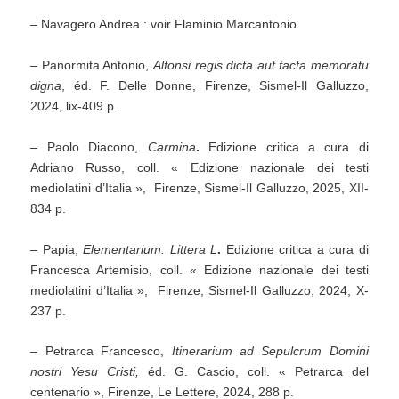
– Navagero Andrea : voir Flaminio Marcantonio.
– Panormita Antonio,
Alfonsi regis dicta aut facta memoratu
digna
, éd. F. Delle Donne, Firenze, Sismel-Il Galluzzo,
2024, lix-409 p.
– Paolo Diacono,
Carmina
.
Edizione critica a cura di
Adriano Russo, coll. « Edizione nazionale dei testi
mediolatini d’Italia », Firenze, Sismel-Il Galluzzo, 2025, XII-
834 p.
– Papia,
Elementarium. Littera L
.
Edizione critica a cura di
Francesca Artemisio, coll. « Edizione nazionale dei testi
mediolatini d’Italia », Firenze, Sismel-Il Galluzzo, 2024, X-
237 p.
– Petrarca Francesco,
Itinerarium ad Sepulcrum Domini
nostri Yesu Cristi,
éd. G. Cascio, coll. « Petrarca del
centenario », Firenze, Le Lettere, 2024, 288 p.