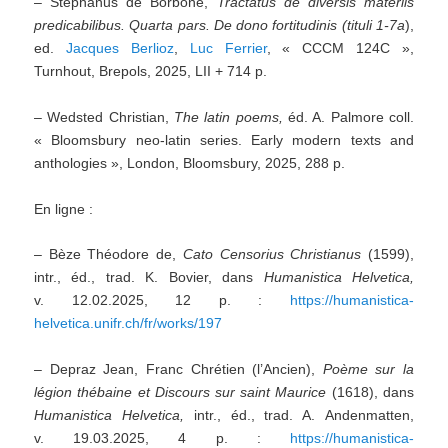
– Stephanus de Borbone,
Tractatus de diversis materiis
predicabilibus
. Quarta pars. De dono fortitudinis
(tituli 1-7a
),
ed.
Jacques Berlioz
,
Luc Ferrier
, « CCCM 124C »,
Turnhout, Brepols, 2025, LII + 714 p.
– Wedsted Christian,
The latin poems,
éd. A. Palmore coll.
« Bloomsbury neo-latin series. Early modern texts and
anthologies », London, Bloomsbury, 2025, 288 p.
En ligne :
– Bèze Théodore de,
Cato Censorius Christianus
(1599),
intr., éd., trad. K. Bovier, dans
Humanistica Helvetica,
v. 12.02.2025, 12 p. :
https://humanistica-
helvetica.unifr.ch/fr/works/197
– Depraz Jean, Franc Chrétien (l’Ancien),
Poème sur la
légion thébaine et Discours sur saint Maurice
(1618), dans
Humanistica Helvetica,
intr., éd., trad. A. Andenmatten,
v. 19.03.2025, 4 p. :
https://humanistica-