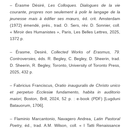
– Érasme Désiré,
Les Colloques. Dialogues de la vie
courante, propres non seulement à polir le langage de la
jeunesse mais à édifier ses mœurs,
éd. crit. Amsterdam
(1972) émendé, prés., trad. O. Sers, rév. D. Sonnier, coll.
« Miroir des Humanistes », Paris, Les Belles Lettres, 2025,
1372 p.
– Érasme, Desiré,
Collected Works of Erasmus, 79.
Controversies,
éds. R. Begley, C. Begley, D. Sheerin, trad.
D. Sheerin, R. Begley, Toronto, University of Toronto Press,
2025, 432 p.
– Fabricius Franciscus,
Oratio inauguralis de Christo unico
et perpetuo Ecclesiæ fundamento, habita in auditorio
maiori,
Boston, Brill, 2024, 52 p. : e-book (PDF) [Lugduni
Batauorum, 1706].
– Flaminio Marcantonio, Navagero Andrea,
Latin Pastoral
Poetry,
éd., trad. A.M. Wilson, coll. « I Tatti Renaissance