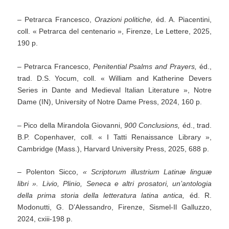
– Petrarca Francesco,
Orazioni politiche,
éd. A. Piacentini,
coll. « Petrarca del centenario », Firenze, Le Lettere, 2025,
190 p.
– Petrarca Francesco,
Penitential Psalms and Prayers,
éd.,
trad. D.S. Yocum, coll. « William and Katherine Devers
Series in Dante and Medieval Italian Literature », Notre
Dame (IN), University of Notre Dame Press, 2024, 160 p.
– Pico della Mirandola Giovanni,
900 Conclusions,
éd., trad.
B.P. Copenhaver, coll. « I Tatti Renaissance Library »,
Cambridge (Mass.), Harvard University Press, 2025, 688 p.
– Polenton Sicco,
« Scriptorum illustrium Latinæ linguæ
libri ». Livio, Plinio, Seneca e altri prosatori, un’antologia
della prima storia della letteratura latina antica,
éd. R.
Modonutti, G. D’Alessandro, Firenze, Sismel-Il Galluzzo,
2024, cxiii-198 p.