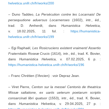
helvetica.unifr.ch/fr/works/200
– Duno Taddeo,
La Persécution contre les Locarnais
/
De
persequutione aduersus Locarnenses
(1602), intr., éd.,
trad. D. Amherdt, dans
Humanistica Helvetica,
v. 18.02.2025, 11 fol. :
https://humanistica-
helvetica.unifr.ch/fr/works/199
– Egi Raphaël,
Les Rosicruciens existent vraiment/ Assertio
Fraternitatis Roseæ Crucis
(1614), intr., éd., trad. K. Bovier,
dans
Humanistica Helvetica,
v. 07.02.2025, 6 p. :
https://humanistica-helvetica.unifr.ch/fr/works/196
– Franc Chrétien (l’Ancien) : voir Depraz Jean.
– Viret Pierre,
Centon sur la messe
/
Centonis de theatrica
Missæ saltatione, ex uariis ueterum poetarum scriptis
consarcinati
libri quatuor
(1553), intr., éd., trad. K. Bovier,
dans
Humanistica Helvetica,
v. 29.04.2025, 27 p. :