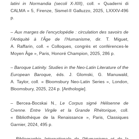
latini in Normandia (secoli X-XIII)
, coll. « Quaderni di
CALMA » 5, Firenze, Sismel-Il Galluzzo, 2025, LXXXV-496
p.
–
Aux marges de l’encyclopédie : circulation des savoirs de
l’Antiquité à l’Âge de l’Humanisme,
dir. T. Miguet,
A. Raffarin, coll. « Colloques, congrès et conférences-le
Moyen Âge », Paris, Honoré Champion, 2025, 286 p.
–
Baroque Latinity. Studies in the Neo-Latin Literature of the
European Baroque,
éds. J. Glomski, G. Manuwald,
A. Taylor, coll. « Bloomsbury Neo-Latin Series », London,
Bloomsbury, 2025, 224 p. [Anthologie].
– Bercea-Bocskai N.,
Le Corpus signé Hélisenne de
Crenne. Entre Virgile et la Grande Rhétorique,
coll.
« Bibliothèque de la Renaissance », Paris, Classiques
Garnier, 2024, 495 p.
–
Bibliographie Internationale de l’Humanisme et de la