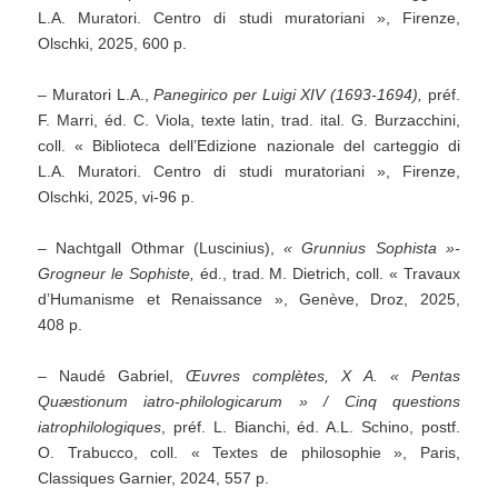
L.A. Muratori. Centro di studi muratoriani », Firenze,
Olschki, 2025, 600 p.
– Muratori L.A.,
Panegirico per Luigi XIV (1693-1694),
préf.
F. Marri, éd. C. Viola, texte latin, trad. ital. G. Burzacchini,
coll. « Biblioteca dell’Edizione nazionale del carteggio di
L.A. Muratori. Centro di studi muratoriani », Firenze,
Olschki, 2025, vi-96 p.
– Nachtgall Othmar (Luscinius),
«
Grunnius Sophista »-
Grogneur le Sophiste,
éd., trad. M. Dietrich, coll. « Travaux
d’Humanisme et Renaissance », Genève, Droz, 2025,
408 p.
– Naudé Gabriel,
Œuvres complètes, X A. « Pentas
Quæstionum iatro-philologicarum » / Cinq questions
iatrophilologiques
, préf. L. Bianchi, éd. A.L. Schino, postf.
O. Trabucco, coll. « Textes de philosophie », Paris,
Classiques Garnier, 2024, 557 p.