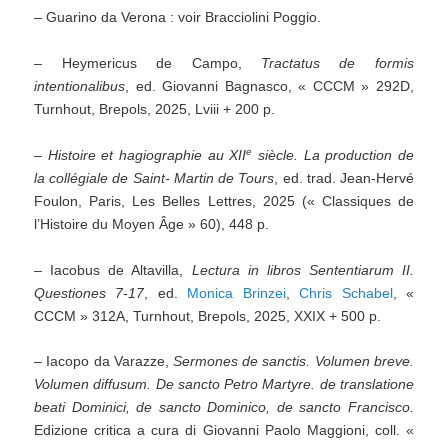
– Guarino da Verona : voir Bracciolini Poggio.
– Heymericus de Campo,
Tractatus de formis
intentionalibus
, ed. Giovanni Bagnasco, « CCCM » 292D,
Turnhout, Brepols, 2025, Lviii + 200 p.
e
–
Histoire et hagiographie au XII
siècle. La production de
la collégiale de Saint- Martin de Tours
, ed. trad. Jean-Hervé
Foulon, Paris, Les Belles Lettres, 2025 (« Classiques de
l’Histoire du Moyen Âge » 60), 448 p.
– Iacobus de Altavilla,
Lectura in libros Sententiarum II.
Questiones 7-17
, ed.
Monica Brinzei
,
Chris Schabel
, «
CCCM » 312A, Turnhout, Brepols, 2025, XXIX + 500 p.
– Iacopo da Varazze,
Sermones de sanctis. Volumen breve.
Volumen diffusum.
De sancto Petro Martyre.
de translatione
beati Dominici, de sancto Dominico, de sancto Francisco.
Edizione critica a cura di Giovanni Paolo Maggioni, coll. «