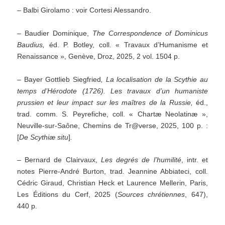
– Balbi Girolamo : voir Cortesi Alessandro.
– Baudier Dominique,
The Correspondence of Dominicus
Baudius,
éd. P. Botley, coll. « Travaux d’Humanisme et
Renaissance », Genève, Droz, 2025, 2 vol. 1504 p.
– Bayer Gottlieb Siegfried
, La localisation de la Scythie au
temps d’Hérodote (1726). Les travaux d’un humaniste
prussien et leur impact sur les maîtres de la Russie,
éd.,
trad. comm. S. Peyrefiche, coll. « Chartæ Neolatinæ »,
Neuville-sur-Saône, Chemins de Tr@verse, 2025, 100 p. :
[
De Scythiæ situ
]
.
– Bernard de Clairvaux,
Les degrés de l’humilité
, intr. et
notes Pierre-André Burton, trad. Jeannine Abbiateci, coll.
Cédric Giraud, Christian Heck et Laurence Mellerin, Paris,
Les Éditions du Cerf, 2025 (
Sources chrétiennes
, 647),
440 p.