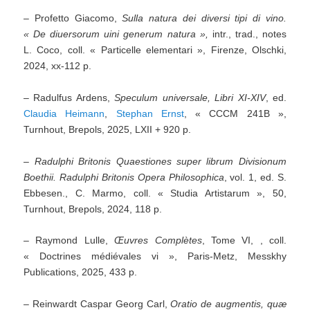
– Profetto Giacomo,
Sulla natura dei diversi tipi di vino.
« De diuersorum uini generum natura »,
intr., trad., notes
L. Coco, coll. « Particelle elementari », Firenze, Olschki,
2024, xx-112 p.
– Radulfus Ardens,
Speculum universale, Libri XI-XIV
, ed.
Claudia Heimann
,
Stephan Ernst
, « CCCM 241B »,
Turnhout, Brepols, 2025, LXII + 920 p.
–
Radulphi Britonis Quaestiones super librum Divisionum
Boethii.
Radulphi Britonis Opera Philosophica
, vol. 1, ed. S.
Ebbesen., C. Marmo, coll. « Studia Artistarum », 50,
Turnhout, Brepols, 2024, 118 p.
– Raymond Lulle,
Œuvres Complètes
, Tome VI, , coll.
« Doctrines médiévales vi », Paris-Metz, Messkhy
Publications, 2025, 433 p.
– Reinwardt Caspar Georg Carl,
Oratio de augmentis, quæ