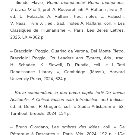
– Biondo Flavio,
Rome triomphante/ Roma triumphans,
V. Livres IX et X,
préf. A. Rouveret, intr. A. Raffarin ; livre IX :
éd. E. Falaschi, A. Raffarin, trad. notes E. Falaschi,
V. Naas ; livre X : éd., trad., notes A. Raffarin, coll. « Les
Classiques de l’Humanisme », Paris, Les Belles Lettres,
2025, LXIV-362 p.
– Bracciolini Poggio, Guarino da Verona, Del Monte Pietro,
Bracciolini Poggio,
On Leaders and Tyrants,
éds., trad.
H. Schadee, K. Sidwell, D. Rundle, coll. « I Tatti
Renaissance Library », Cambridge (Mass.), Harvard
University Press, 2024, 624 p.
–
Breve compendium in duo prima capita tertii De anima
Aristotelis.
A Critical Edition with Introduction and Indices
,
ed. S. Demo, P. Gregorić, coll. « Studia Artistarum », 52,
Turnhout, Brepols, 2024, 134 p.
– Bruno Giordano,
Les ombres des idées
, coll. « De
Pétrarque à Descartes », Paris, Vrin, 2024, 192 p. : [
De