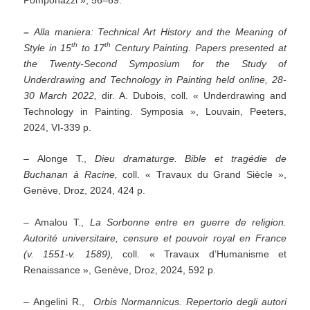
–
Alla maniera: Technical Art History and the Meaning of
th
th
Style in 15
to 17
Century Painting. Papers presented at
the Twenty-Second Symposium for the Study of
Underdrawing and Technology in Painting held online, 28-
30 March 2022,
dir. A. Dubois, coll. « Underdrawing and
Technology in Painting. Symposia », Louvain, Peeters,
2024, VI-339 p.
– Alonge T.,
Dieu dramaturge. Bible et tragédie de
Buchanan à Racine,
coll. « Travaux du Grand Siècle »,
Genève, Droz, 2024, 424 p.
– Amalou T.,
La Sorbonne entre en guerre de religion.
Autorité universitaire, censure et pouvoir royal en France
(v. 1551-v. 1589),
coll. « Travaux d’Humanisme et
Renaissance », Genève, Droz, 2024, 592 p.
– Angelini R.,
Orbis Normannicus. Repertorio degli autori