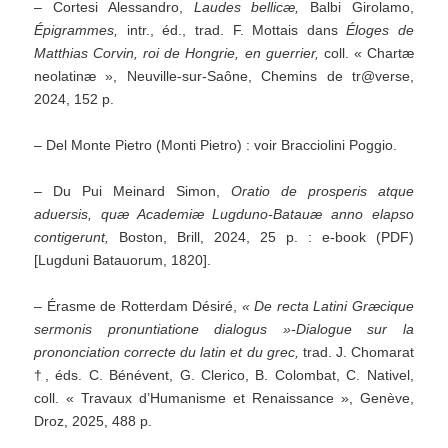
– Cortesi Alessandro,
Laudes bellicæ,
Balbi Girolamo,
Épigrammes,
intr., éd., trad. F. Mottais dans
Éloges de
Matthias Corvin, roi de Hongrie, en guerrier,
coll. « Chartæ
neolatinæ », Neuville-sur-Saône, Chemins de tr@verse,
2024, 152 p.
– Del Monte Pietro (Monti Pietro) : voir Bracciolini Poggio.
– Du Pui Meinard Simon,
Oratio de prosperis atque
aduersis, quæ Academiæ Lugduno-Batauæ anno elapso
contigerunt,
Boston, Brill, 2024, 25 p. : e-book (PDF)
[Lugduni Batauorum, 1820].
– Érasme de Rotterdam Désiré,
« De recta Latini Græcique
sermonis pronuntiatione dialogus »-Dialogue sur la
prononciation correcte du latin et du grec,
trad. J. Chomarat
†, éds. C. Bénévent, G. Clerico, B. Colombat, C. Nativel,
coll. « Travaux d’Humanisme et Renaissance », Genève,
Droz, 2025, 488 p.