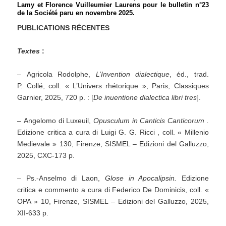
Lamy et Florence Vuilleumier Laurens pour le bulletin n°23
de la Société paru en novembre 2025.
PUBLICATIONS RÉCENTES
Textes
:
– Agricola Rodolphe,
L’Invention dialectique
, éd., trad.
P. Collé, coll. « L’Univers rhétorique », Paris, Classiques
Garnier, 2025, 720 p. : [
De inuentione dialectica libri tres
].
– Angelomo di Luxeuil,
Opusculum in Canticis Canticorum
.
Edizione critica a cura di Luigi G. G. Ricci , coll. « Millenio
Medievale » 130, Firenze, SISMEL – Edizioni del Galluzzo,
2025, CXC-173 p.
– Ps.-Anselmo di Laon,
Glose in Apocalipsin.
Edizione
critica e commento a cura di Federico De Dominicis, coll. «
OPA » 10, Firenze, SISMEL – Edizioni del Galluzzo, 2025,
XII-633 p.