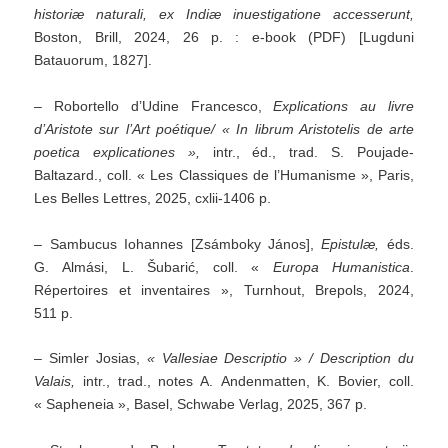
historiæ naturali, ex Indiæ inuestigatione accesserunt,
Boston, Brill, 2024, 26 p. : e-book (PDF) [Lugduni
Batauorum, 1827].
– Robortello d’Udine Francesco,
Explications au livre
d’Aristote sur l’Art poétique/ « In librum Aristotelis de arte
poetica explicationes »,
intr., éd., trad. S. Poujade-
Baltazard., coll. « Les Classiques de l’Humanisme », Paris,
Les Belles Lettres, 2025, cxlii-1406 p.
– Sambucus Iohannes [Zsámboky János],
Epistulæ,
éds.
G. Almási, L. Šubarić, coll. «
Europa Humanistica
.
Répertoires et inventaires », Turnhout, Brepols, 2024,
511 p.
– Simler Josias,
«
Vallesiae Descriptio » / Description du
Valais,
intr., trad., notes A. Andenmatten, K. Bovier, coll.
« Sapheneia », Basel, Schwabe Verlag, 2025, 367 p.