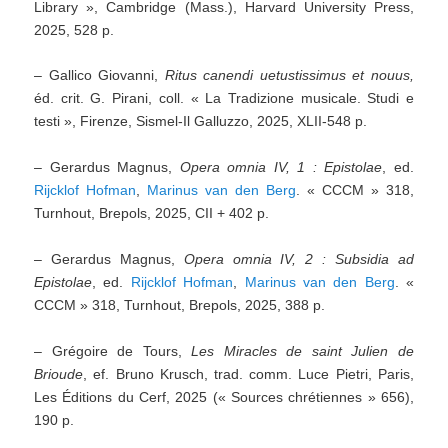
Library », Cambridge (Mass.), Harvard University Press,
2025, 528 p.
– Gallico Giovanni,
Ritus canendi uetustissimus et nouus,
éd. crit. G. Pirani, coll. « La Tradizione musicale. Studi e
testi », Firenze, Sismel-Il Galluzzo, 2025, XLII-548 p.
– Gerardus Magnus,
Opera omnia IV, 1 : Epistolae
, ed.
Rijcklof Hofman
,
Marinus van den Berg
. « CCCM » 318,
Turnhout, Brepols, 2025, CII + 402 p.
– Gerardus Magnus,
Opera omnia IV, 2 : Subsidia ad
Epistolae
, ed.
Rijcklof Hofman
,
Marinus van den Berg
. «
CCCM » 318, Turnhout, Brepols, 2025, 388 p.
– Grégoire de Tours,
Les Miracles de saint Julien de
Brioude
, ef. Bruno Krusch, trad. comm. Luce Pietri, Paris,
Les Éditions du Cerf, 2025 (« Sources chrétiennes » 656),
190 p.