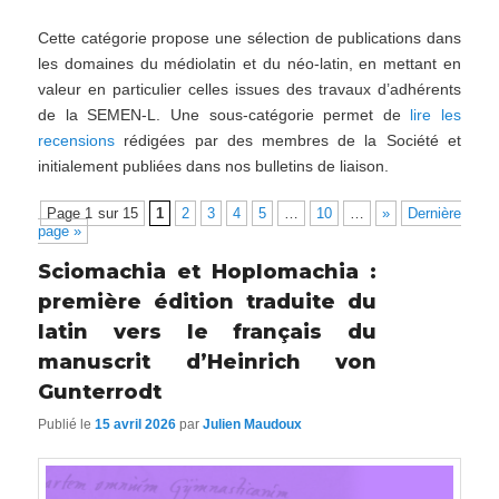
Cette catégorie propose une sélection de publications dans
les domaines du médiolatin et du néo-latin, en mettant en
valeur en particulier celles issues des travaux d’adhérents
de la SEMEN-L. Une sous-catégorie permet de
lire les
recensions
rédigées par des membres de la Société et
initialement publiées dans nos bulletins de liaison.
Page 1 sur 15
1
2
3
4
5
…
10
…
»
Dernière
page »
Sciomachia et Hoplomachia :
première édition traduite du
latin vers le français du
manuscrit d’Heinrich von
Gunterrodt
Publié le
15 avril 2026
par
Julien Maudoux