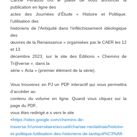
Carine Feradou ont le plaisir de vous annoncer la
publication en ligne des
actes des Journées d’Étude « Histoire et Politique:
l’utilisation des
historiens de l’Antiquité dans l’infléchis
semen
t idéologique
des
œuvres de la Renaissance » organisées par le CAER les 12
et 13
décembre 2023
, sur le site des Editions « Chemins de
Tr@verse », dans la
série « Acta » (premier élément de la série).
Vous trouverez en PJ un PDF interactif qui vous permettra
d’accéder au
contenu du volume en ligne. Quand vous cliquez sur la
page du PDF,
vous êtes redirigé.e.s vers le site
<
https://sites.google.com/chemins-de-
traverse.fr/universitaire/accueil/chartae-neolatinae/histoire-
et-politique-lutilisation-des-historiens-de-lantiquit%C3%A9-