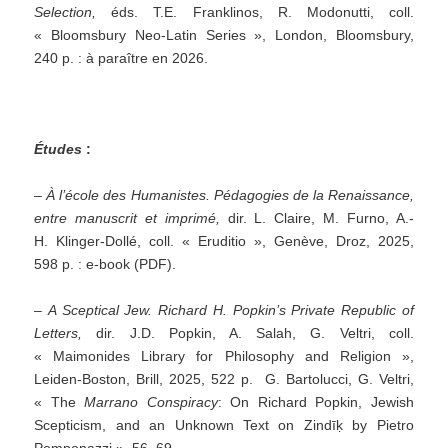
Selection,
éds. T.E. Franklinos, R. Modonutti, coll.
« Bloomsbury Neo-Latin Series », London, Bloomsbury,
240 p. : à paraître en 2026.
Études
:
–
À l’école des
H
umanistes. Pédagogies de la Renaissance,
entre manuscrit et imprimé
,
dir. L. Claire, M. Furno, A.-
H. Klinger-Dollé, coll. « Eruditio », Genève, Droz, 2025,
598 p. : e-book (PDF).
–
A Sceptical Jew. Richard H. Popkin’s Private Republic of
Letters,
dir. J.D. Popkin, A. Salah, G. Veltri, coll.
« Maimonides Library for Philosophy and Religion »,
Leiden-Boston, Brill, 2025, 522 p. G. Bartolucci, G. Veltri,
« The
Marrano Conspiracy
: On Richard Popkin, Jewish
Scepticism, and an Unknown Text on Zindīḳ by Pietro
Pomponazzi », 56–69.