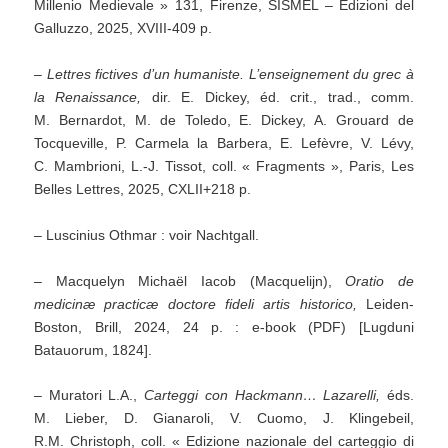
Millenio Medievale » 131, Firenze, SISMEL – Edizioni del
Galluzzo, 2025, XVIII-409 p.
– Lettres fictives d’un humaniste.
L’enseignement du grec à
la Renaissance,
dir. E. Dickey, éd. crit., trad., comm.
M. Bernardot, M. de Toledo, E. Dickey, A. Grouard de
Tocqueville, P. Carmela la Barbera, E. Lefèvre, V. Lévy,
C. Mambrioni, L.-J. Tissot, coll. « Fragments », Paris, Les
Belles Lettres, 2025, CXLII+218 p.
– Luscinius Othmar : voir Nachtgall.
– Macquelyn Michaël Iacob (Macquelijn),
Oratio de
medicinæ practicæ doctore fideli artis historico,
Leiden-
Boston, Brill, 2024, 24 p. : e-book (PDF) [Lugduni
Batauorum, 1824].
– Muratori L.A.,
Carteggi
con Hackmann…
Lazarelli,
éds.
M. Lieber, D. Gianaroli, V. Cuomo, J. Klingebeil,
R.M. Christoph, coll. « Edizione nazionale del carteggio di