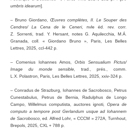
umbris idearum
].
– Bruno Giordano,
Œuvres complètes, II. Le Souper des
Cendres/ La Cena de le Ceneri,
nvle éd. rev. corr.
Z. Sorrenti, trad. Y. Hersant, notes G. Aquilecchia, M.Á.
Granada, coll. « Giordano Bruno », Paris, Les Belles
Lettres, 2025, ccl-442 p.
– Comenius Iohannes Amos,
Orbis Sensualium Pictus/
Image du monde sensible
,
trad., prés., comm.
L.X. Polastron, Paris, Les Belles Lettres, 2025, xxiv-324 p.
– Conradus de Strazburg, Iohannes de Sacrobosco, Petrus
Cunestabulus, Petrus de Bernia, Radulphus de Longo
Campo, Willelmus computista, auctores ignoti
, Opera de
computo a tempore post Gerlandum usque ad Iohannem
de Sacrobosco
, ed. Alfred Lohr, « CCCM » 272A, Turnhout,
Brepols, 2025, CXL + 788 p.