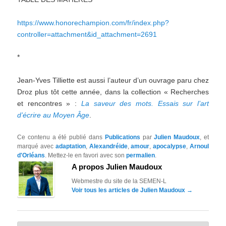
https://www.honorechampion.com/fr/index.php?
controller=attachment&id_attachment=2691
*
Jean-Yves Tilliette est aussi l’auteur d’un ouvrage paru chez
Droz plus tôt cette année, dans la collection « Recherches
et rencontres » :
La saveur des mots. Essais sur l’art
d’écrire au Moyen Âge
.
Ce contenu a été publié dans
Publications
par
Julien Maudoux
, et
marqué avec
adaptation
,
Alexandréide
,
amour
,
apocalypse
,
Arnoul
d'Orléans
. Mettez-le en favori avec son
permalien
.
A propos Julien Maudoux
Webmestre du site de la SEMEN-L
Voir tous les articles de Julien Maudoux
→