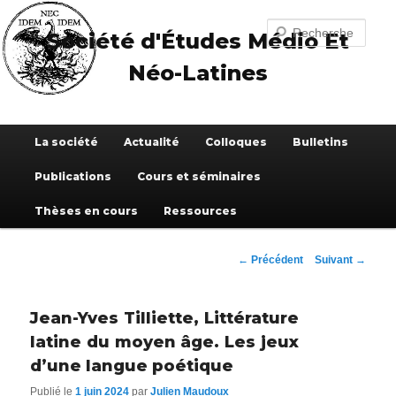
Aller
au
Recherche
Société d'Études Médio Et
contenu
principal
Néo-Latines
Menu
La société
Actualité
Colloques
Bulletins
principal
Publications
Cours et séminaires
Thèses en cours
Ressources
Navigation
←
Précédent
Suivant
→
des
articles
Jean-Yves Tilliette, Littérature
latine du moyen âge. Les jeux
d’une langue poétique
Publié le
1 juin 2024
par
Julien Maudoux