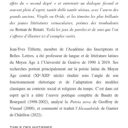
effets du « second degré » et entretenir un dialogue fécond et
souvent plein d’esprit, tantôt drôle tantôt sérieux, avec l’œuvre des
grands anciens, Virgile ou Ovide, et les témoins les plus brillants
des jeunes littératures vernaculaires, poèmes des troubadours
ou
Roman de Renart
. Voilà les jeux de paroles et de sens que l’on
s’efforce d’illustrer ici d’exemples variés.
Jean-Yves Tilliette, membre de l’Académie des Inscriptions et
Belles- Lettres, a été professeur de langue et de littérature latines
du Moyen Âge à l’Université de Genève de 1990 à 2019. Ses
recherches portent principalement sur la poésie latine du Moyen
e
e
Âge central (XI
-XIII
siècle) étudiée sous l’angle de son
fonctionnement rhétorique et de l’adaptation des modèles
classiques au contexte social et religieux du temps. C’est dans cet
esprit qu’il a édité l’œuvre poétique complète de Baudri de
Bourgueil (1998-2002), analysé la
Pœtria nova
de Geoffroy de
Vinsauf (2000), et commenté et traduit l’
Alexandréide
de Gautier
de Châtillon (2022).
TABLE DES MATIERES