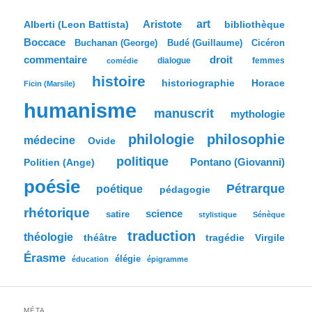
h
e
Aristote
art
bibliothèque
Alberti (Leon Battista)
r
Boccace
c
Buchanan (George)
Budé (Guillaume)
Cicéron
h
commentaire
droit
dialogue
femmes
comédie
e
histoire
historiographie
Horace
Ficin (Marsile)
humanisme
manuscrit
mythologie
philologie
philosophie
médecine
Ovide
politique
Pontano (Giovanni)
Politien (Ange)
poésie
Pétrarque
poétique
pédagogie
rhétorique
science
satire
stylistique
Sénèque
traduction
théologie
tragédie
Virgile
théâtre
Érasme
élégie
éducation
épigramme
MÉTA