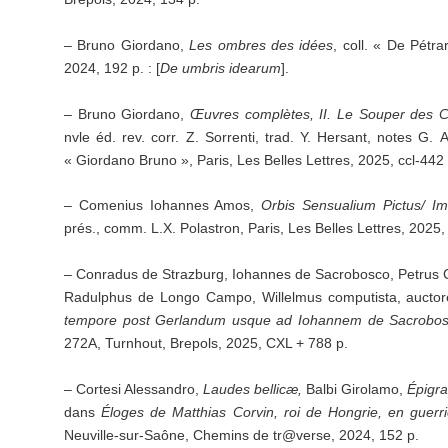
– Bruno Giordano,
Les ombres des idées
, coll. « De Pétra
2024, 192 p. : [
De umbris idearum
].
– Bruno Giordano,
Œuvres complètes, II. Le Souper des C
nvle éd. rev. corr. Z. Sorrenti, trad. Y. Hersant, notes G. 
« Giordano Bruno », Paris, Les Belles Lettres, 2025, ccl-442 
– Comenius Iohannes Amos,
Orbis Sensualium Pictus/ I
prés., comm. L.X. Polastron, Paris, Les Belles Lettres, 2025,
– Conradus de Strazburg, Iohannes de Sacrobosco, Petrus C
Radulphus de Longo Campo, Willelmus computista, auctore
tempore post Gerlandum usque ad Iohannem de Sacrobo
272A, Turnhout, Brepols, 2025, CXL + 788 p.
– Cortesi Alessandro,
Laudes bellicæ,
Balbi Girolamo,
Épigr
dans
Éloges de Matthias Corvin, roi de Hongrie, en guerri
Neuville-sur-Saône, Chemins de tr@verse, 2024, 152 p.