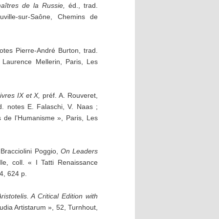
aîtres de la Russie,
éd., trad.
uville-sur-Saône, Chemins de
 notes Pierre-André Burton, trad.
t Laurence Mellerin, Paris, Les
vres IX et X,
préf. A. Rouveret,
rad. notes E. Falaschi, V. Naas ;
ues de l’Humanisme », Paris, Les
 Bracciolini Poggio,
On Leaders
e, coll. « I Tatti Renaissance
4, 624 p.
istotelis.
A Critical Edition with
tudia Artistarum », 52, Turnhout,