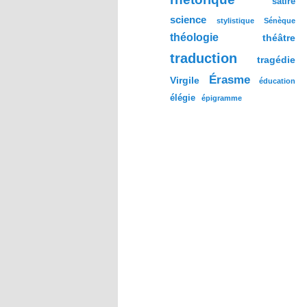
satire
science
stylistique
Sénèque
théologie
théâtre
traduction
tragédie
Érasme
Virgile
éducation
élégie
épigramme