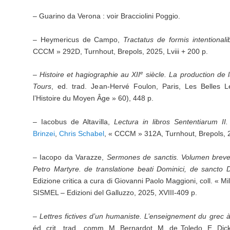
– Guarino da Verona : voir Bracciolini Poggio.
– Heymericus de Campo,
Tractatus de formis intentionali
CCCM » 292D, Turnhout, Brepols, 2025, Lviii + 200 p.
e
–
Histoire et hagiographie au XII
siècle. La production de l
Tours
, ed. trad. Jean-Hervé Foulon, Paris, Les Belles L
l’Histoire du Moyen Âge » 60), 448 p.
– Iacobus de Altavilla,
Lectura in libros Sententiarum II
Brinzei
,
Chris Schabel
, « CCCM » 312A, Turnhout, Brepols, 
– Iacopo da Varazze,
Sermones de sanctis. Volumen brev
Petro Martyre.
de translatione beati Dominici, de sancto 
Edizione critica a cura di Giovanni Paolo Maggioni, coll. « M
SISMEL – Edizioni del Galluzzo, 2025, XVIII-409 p.
– Lettres fictives d’un humaniste.
L’enseignement du grec à
éd. crit., trad., comm. M. Bernardot, M. de Toledo, E. Dic