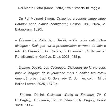
– Del Monte Pietro (Monti Pietro) : voir Bracciolini Poggio.
– Du Pui Meinard Simon,
Oratio de prosperis atque adu
Batauæ anno elapso contigerunt,
Boston, Brill, 2024, 2
Batauorum, 1820].
– Érasme de Rotterdam Désiré,
« De recta Latini Græ
dialogus »-Dialogue sur la prononciation correcte du latin e
éds. C. Bénévent, G. Clerico, B. Colombat, C. Nativel, 
Renaissance », Genève, Droz, 2025, 488 p.
– Érasme Désiré,
Les Colloques. Dialogues de la vie cou
polir le langage de la jeunesse mais à édifier ses mœur
émendé, prés., trad. O. Sers, rév. D. Sonnier, coll. « Miro
Belles Lettres, 2025, 1372 p.
– Érasme, Desiré,
Collected Works of Erasmus, 79.
C
C. Begley, D. Sheerin, trad. D. Sheerin, R. Begley, Toront
2025, 432 p.