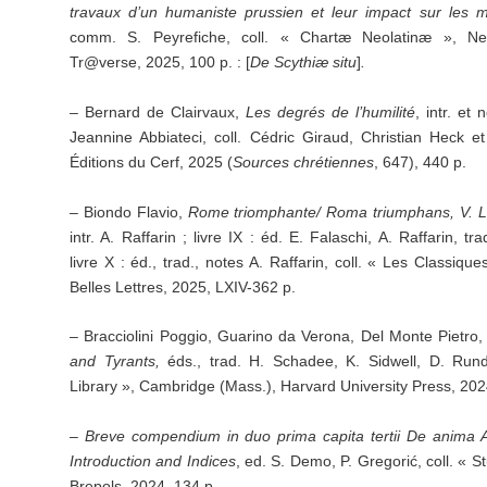
travaux d’un humaniste prussien et leur impact sur les m
comm. S. Peyrefiche, coll. « Chartæ Neolatinæ », Ne
Tr@verse, 2025, 100 p. : [
De Scythiæ situ
]
.
– Bernard de Clairvaux,
Les degrés de l’humilité
, intr. et
Jeannine Abbiateci, coll. Cédric Giraud, Christian Heck e
Éditions du Cerf, 2025 (
Sources chrétiennes
, 647), 440 p.
– Biondo Flavio,
Rome triomphante/ Roma triumphans, V. Li
intr. A. Raffarin ; livre IX : éd. E. Falaschi, A. Raffarin, t
livre X : éd., trad., notes A. Raffarin, coll. « Les Classiq
Belles Lettres, 2025, LXIV-362 p.
– Bracciolini Poggio, Guarino da Verona, Del Monte Pietro,
and Tyrants,
éds., trad. H. Schadee, K. Sidwell, D. Rundl
Library », Cambridge (Mass.), Harvard University Press, 202
–
Breve compendium in duo prima capita tertii De anima Ar
Introduction and Indices
, ed. S. Demo, P. Gregorić, coll. « S
Brepols, 2024, 134 p.