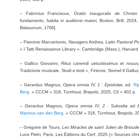
– Fabricius Franciscus,
Oratio inauguralis de Christo
fundamento, habita in auditorio maiori,
Boston, Brill, 2024
Batauorum, 1706].
– Flaminio Marcantonio, Navagero Andrea,
Latin Pastoral Po
« I Tatti Renaissance Library », Cambridge (Mass.), Harvard 
– Gallico Giovanni,
Ritus canendi uetustissimus et nouus
Tradizione musicale. Studi e testi », Firenze, Sismel-Il Gallu
– Gerardus Magnus,
Opera omnia IV, 1 : Epistolae
, ed.
Ri
Berg
. « CCCM » 318, Turnhout, Brepols, 2025, CII + 402 p.
– Gerardus Magnus,
Opera omnia IV, 2 : Subsidia ad E
Marinus van den Berg
. « CCCM » 318, Turnhout, Brepols, 2
– Grégoire de Tours,
Les Miracles de saint Julien de Brioud
Luce Pietri, Paris, Les Éditions du Cerf, 2025 (« Sources chr