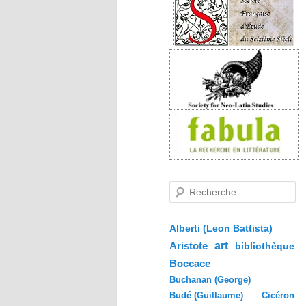
R
e
c
h
e
Alberti (Leon Battista)
r
Aristote
art
bibliothèque
c
h
Boccace
e
Buchanan (George)
Budé (Guillaume)
Cicéron