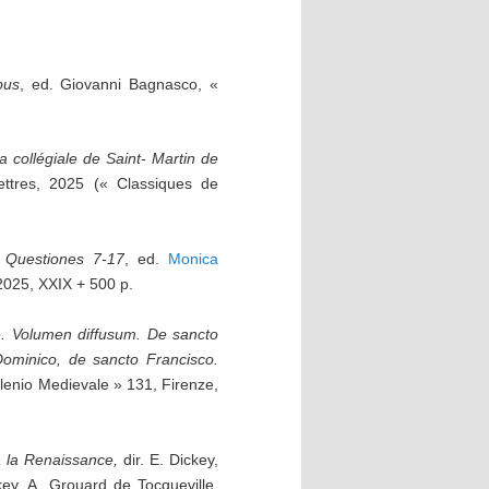
bus
, ed. Giovanni Bagnasco, «
a collégiale de Saint- Martin de
ettres, 2025 (« Classiques de
. Questiones 7-17
, ed.
Monica
2025, XXIX + 500 p.
e. Volumen diffusum.
De sancto
Dominico, de sancto Francisco.
illenio Medievale » 131, Firenze,
 la Renaissance,
dir. E. Dickey,
key, A. Grouard de Tocqueville,