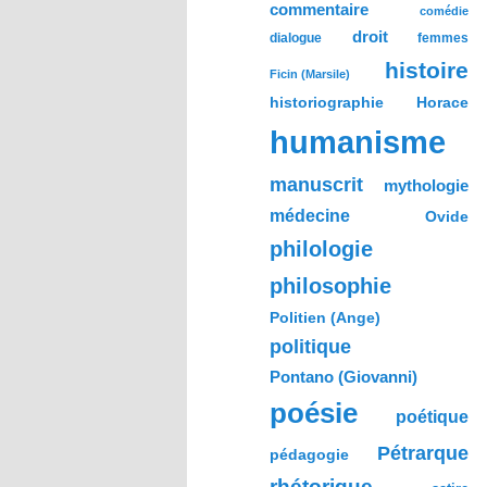
commentaire
comédie
droit
dialogue
femmes
histoire
Ficin (Marsile)
historiographie
Horace
humanisme
manuscrit
mythologie
médecine
Ovide
philologie
philosophie
Politien (Ange)
politique
Pontano (Giovanni)
poésie
poétique
Pétrarque
pédagogie
rhétorique