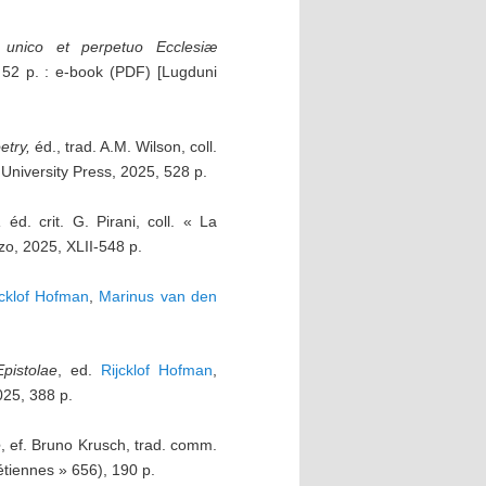
 unico et perpetuo Ecclesiæ
, 52 p. : e-book (PDF) [Lugduni
etry,
éd., trad. A.M. Wilson, coll.
University Press, 2025, 528 p.
,
éd. crit. G. Pirani, coll. « La
zzo, 2025, XLII-548 p.
jcklof Hofman
,
Marinus van den
pistolae
, ed.
Rijcklof Hofman
,
025, 388 p.
e
, ef. Bruno Krusch, trad. comm.
étiennes » 656), 190 p.