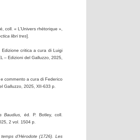
llé, coll. « L’Univers rhétorique »,
tica libri tres
].
.
Edizione critica a cura di Luigi
EL – Edizioni del Galluzzo, 2025,
a e commento a cura di Federico
el Galluzzo, 2025, XII-633 p.
s Baudius,
éd. P. Botley, coll.
5, 2 vol. 1504 p.
au temps d’Hérodote (1726). Les