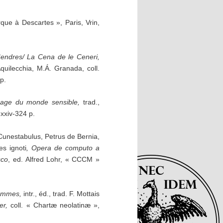
rque à Descartes », Paris, Vrin,
endres/ La Cena de le Ceneri,
Aquilecchia, M.Á. Granada, coll.
p.
mage du monde sensible
,
trad.,
 xxiv-324 p.
unestabulus, Petrus de Bernia,
s ignoti
, Opera de computo a
sco
, ed. Alfred Lohr, « CCCM »
ammes,
intr., éd., trad. F. Mottais
er,
coll. « Chartæ neolatinæ »,