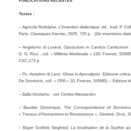
PUBLICATIONS RÉCENTES
Textes
:
– Agricola Rodolphe,
L’Invention dialectique
, éd., trad. P. Co
Paris, Classiques Garnier, 2025, 720 p. : [
De inuentione dialec
– Angelomo di Luxeuil,
Opusculum in Canticis Canticorum
G. G. Ricci , coll. « Millenio Medievale » 130, Firenze, SISM
CXC-173 p.
– Ps.-Anselmo di Laon,
Glose in Apocalipsin.
Edizione critic
De Dominicis, coll. « OPA » 10, Firenze, SISMEL – Edizioni d
– Balbi Girolamo : voir Cortesi Alessandro.
– Baudier Dominique,
The Correspondence of Dominicu
« Travaux d’Humanisme et Renaissance », Genève, Droz, 202
– Bayer Gottlieb Siegfried
, La localisation de la Scythie 