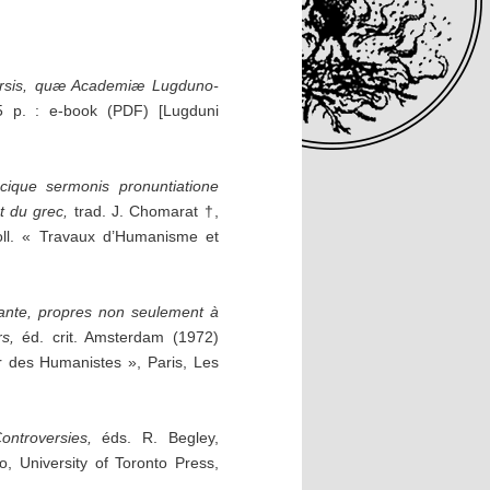
ersis, quæ Academiæ Lugduno-
5 p. : e-book (PDF) [Lugduni
cique sermonis pronuntiatione
t du grec,
trad. J. Chomarat †,
coll. « Travaux d’Humanisme et
rante, propres non seulement à
s,
éd. crit. Amsterdam (1972)
ir des Humanistes », Paris, Les
ontroversies,
éds. R. Begley,
o, University of Toronto Press,