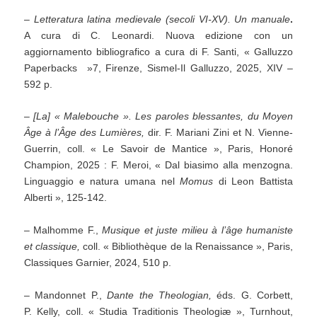
–
Letteratura latina medievale (secoli VI-XV). Un manuale
.
A cura di C. Leonardi. Nuova edizione con un
aggiornamento bibliografico a cura di F. Santi, « Galluzzo
Paperbacks »7, Firenze, Sismel-Il Galluzzo, 2025, XIV –
592 p.
–
[La] « Malebouche ». Les paroles blessantes, du Moyen
Âge à l’Âge des Lumières,
dir. F. Mariani Zini et N. Vienne-
Guerrin, coll. « Le Savoir de Mantice », Paris, Honoré
Champion, 2025 : F. Meroi, « Dal biasimo alla menzogna.
Linguaggio e natura umana nel
Momus
di Leon Battista
Alberti », 125-142.
– Malhomme F.,
Musique et juste milieu à l’âge humaniste
et classique,
coll. « Bibliothèque de la Renaissance », Paris,
Classiques Garnier, 2024, 510 p.
– Mandonnet P.,
Dante the Theologian,
éds. G. Corbett,
P. Kelly, coll. « Studia Traditionis Theologiæ », Turnhout,