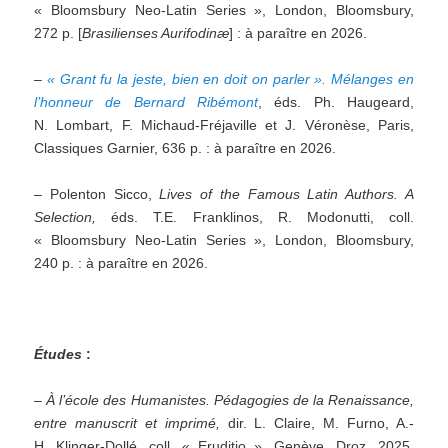
« Bloomsbury Neo-Latin Series », London, Bloomsbury,
272 p. [
Brasilienses Aurifodinæ
] : à paraître en 2026.
–
« Grant fu la jeste, bien en doit on parler ». Mélanges en
l’honneur de Bernard Ribémont
, éds. Ph. Haugeard,
N. Lombart, F. Michaud-Fréjaville et J. Véronèse, Paris,
Classiques Garnier, 636 p. : à paraître en 2026.
– Polenton Sicco,
Lives of the Famous Latin Authors.
A
Selection,
éds. T.E. Franklinos, R. Modonutti, coll.
« Bloomsbury Neo-Latin Series », London, Bloomsbury,
240 p. : à paraître en 2026.
Études
:
–
À l’école des
H
umanistes. Pédagogies de la Renaissance,
entre manuscrit et imprimé
,
dir. L. Claire, M. Furno, A.-
H. Klinger-Dollé, coll. « Eruditio », Genève, Droz, 2025,