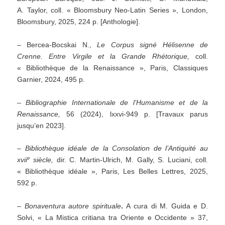
A. Taylor, coll. « Bloomsbury Neo-Latin Series », London,
Bloomsbury, 2025, 224 p. [Anthologie].
– Bercea-Bocskai N.,
Le Corpus signé Hélisenne de
Crenne. Entre Virgile et la Grande Rhétorique,
coll.
« Bibliothèque de la Renaissance », Paris, Classiques
Garnier, 2024, 495 p.
–
Bibliographie Internationale de l’Humanisme et de la
Renaissance,
56 (2024), lxxvi-949 p. [Travaux parus
jusqu’en 2023].
– Bibliothèque idéale de la Consolation de l
’
Antiquité au
e
xvii
siècle,
dir. C. Martin-Ulrich, M. Gally, S. Luciani, coll.
« Bibliothèque idéale », Paris, Les Belles Lettres, 2025,
592 p.
–
Bonaventura autore spirituale
.
A cura di M. Guida e D.
Solvi, « La Mistica critiana tra Oriente e Occidente » 37,