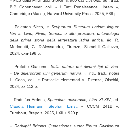
– Pico della Mirandola Giovanni,
900 Conclusions,
éd., trad.
B.P. Copenhaver, coll. « I Tatti Renaissance Library »,
Cambridge (Mass.), Harvard University Press, 2025, 688 p.
– Polenton Sicco,
« Scriptorum illustrium Latinæ linguæ
libri ». Livio, Plinio, Seneca e altri prosatori, un’antologia
della prima storia della letteratura latina antica,
éd. R.
Modonutti, G. D’Alessandro, Firenze, Sismel-Il Galluzzo,
2024, cxiii-198 p.
– Profetto Giacomo,
Sulla natura dei diversi tipi di vino.
« De diuersorum uini generum natura »,
intr., trad., notes
L. Coco, coll. « Particelle elementari », Firenze, Olschki,
2024, xx-112 p.
– Radulfus Ardens,
Speculum universale, Libri XI-XIV
, ed.
Claudia Heimann
,
Stephan Ernst
, « CCCM 241B »,
Turnhout, Brepols, 2025, LXII + 920 p.
–
Radulphi Britonis Quaestiones super librum Divisionum