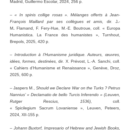
Madrid, Guillermo Escolar, 2024, 256 p.
–
« In spinis collige rosas ». Mélanges offerts à Jean-
François Maillard par ses collègues et amis,
dir. J
.
-
M
.
Flamand, F. Fery-Hue, M.-E. Boutroue, coll. « Europa
Humanistica. La France des humanistes », Turnhout,
Brepols, 2025, 420 p.
–
Introduction à l’Humanisme juridique. Auteurs, œuvres,
idées, formes, destinées,
dir. X. Prévost, L.-A. Sanchi, coll.
« Cahiers d’Humanisme et Renaissance », Genève, Droz,
2025, 600 p.
– Jaspers M.,
Should we Declare War on the Turks ? Petrus
Nannius’ « Declamatio de bello Turcis Inferendo » (Leuven,
Rutger Rescius, 1536),
coll.
« Spicilegium Sacrum Lovaniense », Leuven, Peteers,
2024, XII-155 p.
–
Johann Buxtorf, Impresario of Hebrew and Jewish Books,