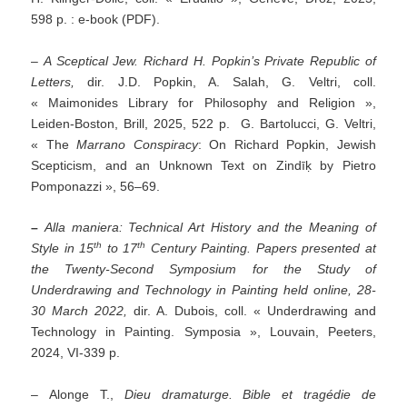
598 p. : e-book (PDF).
–
A Sceptical Jew. Richard H. Popkin’s Private Republic of
Letters,
dir. J.D. Popkin, A. Salah, G. Veltri, coll.
« Maimonides Library for Philosophy and Religion »,
Leiden-Boston, Brill, 2025, 522 p. G. Bartolucci, G. Veltri,
« The
Marrano Conspiracy
: On Richard Popkin, Jewish
Scepticism, and an Unknown Text on Zindīḳ by Pietro
Pomponazzi », 56–69.
–
Alla maniera: Technical Art History and the Meaning of
th
th
Style in 15
to 17
Century Painting. Papers presented at
the Twenty-Second Symposium for the Study of
Underdrawing and Technology in Painting held online, 28-
30 March 2022,
dir. A. Dubois, coll. « Underdrawing and
Technology in Painting. Symposia », Louvain, Peeters,
2024, VI-339 p.
– Alonge T.,
Dieu dramaturge. Bible et tragédie de