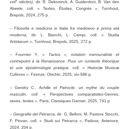
e
xvii
siècles),
dir. R. Dekoninck, A. Guiderdoni, B. Van den
Abeele, coll. « Textes, Études, Congrès », Turnhout,
Brepols, 2024, 275 p.
–
Filosofia e medicina in Italia fra medioevo e prima età
moderna,
dir. L. Bianchi, L. Campi, coll. « Studia
Artistarum », Turnhout, Brepols, 2025, 272 p.
– Fournier Y.,
«
Tactus », notation mensuraliste et
contrepoint à la Renaissance. Pour un contexte théorique
et une épistémologie pratique,
coll. « Historiæ Musicæ
Cultores », Firenze, Olschki, 2025, xiv-586 p.
– Gendry C.,
Achille et Patrocle, un mythe du couple
masculin
, coll. « Perspectives comparatistes-Genres,
sexes, textes », Paris, Classiques Garnier, 2025, 741 p.
– Geografie del Petrarca,
dir. G. Belloni, M. Pastore Stocchi,
F. Piovan, coll. « Studi sul Petrarca », Padova, Antenore,
2024, 204 p.