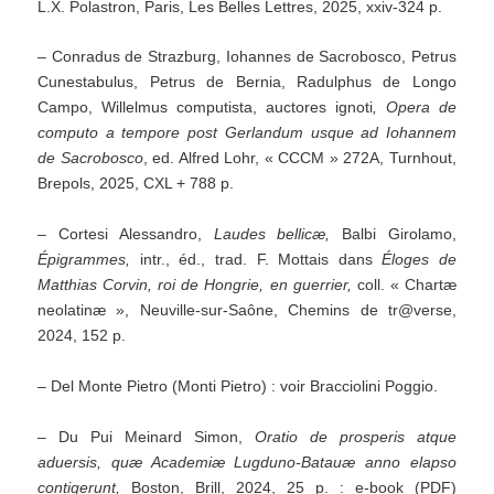
L.X. Polastron, Paris, Les Belles Lettres, 2025, xxiv-324 p.
– Conradus de Strazburg, Iohannes de Sacrobosco, Petrus
Cunestabulus, Petrus de Bernia, Radulphus de Longo
Campo, Willelmus computista, auctores ignoti
, Opera de
computo a tempore post Gerlandum usque ad Iohannem
de Sacrobosco
, ed. Alfred Lohr, « CCCM » 272A, Turnhout,
Brepols, 2025, CXL + 788 p.
– Cortesi Alessandro,
Laudes bellicæ,
Balbi Girolamo,
Épigrammes,
intr., éd., trad. F. Mottais dans
Éloges de
Matthias Corvin, roi de Hongrie, en guerrier,
coll. « Chartæ
neolatinæ », Neuville-sur-Saône, Chemins de tr@verse,
2024, 152 p.
– Del Monte Pietro (Monti Pietro) : voir Bracciolini Poggio.
– Du Pui Meinard Simon,
Oratio de prosperis atque
aduersis, quæ Academiæ Lugduno-Batauæ anno elapso
contigerunt,
Boston, Brill, 2024, 25 p. : e-book (PDF)