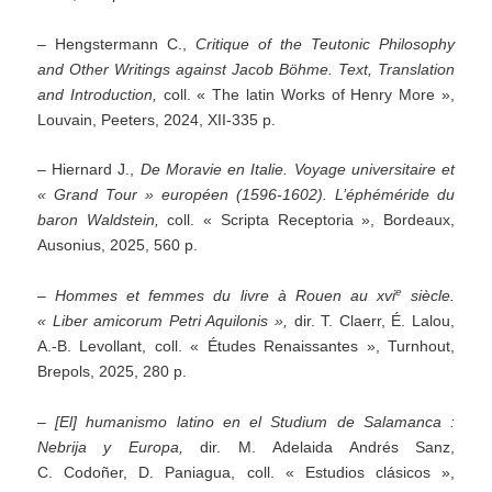
– Hengstermann C.,
Critique of the Teutonic Philosophy
and Other Writings against Jacob Böhme. Text, Translation
and Introduction,
coll. « The latin Works of Henry More »,
Louvain, Peeters, 2024, XII-335 p.
– Hiernard J.,
De Moravie en Italie. Voyage universitaire et
« Grand Tour » européen (1596-1602). L’éphéméride du
baron Waldstein,
coll. « Scripta Receptoria », Bordeaux,
Ausonius, 2025, 560 p.
e
–
Hommes et femmes du livre à Rouen au xvi
siècle.
« Liber amicorum Petri Aquilonis »,
dir. T. Claerr, É. Lalou,
A.-B. Levollant, coll. « Études Renaissantes », Turnhout,
Brepols, 2025, 280 p.
–
[
El] humanismo latino en el Studium de Salamanca
:
Nebrija y Europa
,
dir. M. Adelaida Andrés Sanz,
C. Codoñer, D. Paniagua, coll. « Estudios clásicos »,