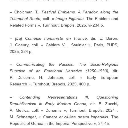
– Cholcman T.,
Festival Emblems.
A Paradox along the
Triumphal Route,
coll. «
Imago Figurata
. The Emblem and
Related Forms », Turnhout, Brepols, 2025, vi-234 p.
– [La] Comédie humaniste en France,
dir. E. Buron,
J. Goeury, coll. « Cahiers V.L. Saulnier », Paris, PUPS,
2025, 324 p.
–
Communicating the Passion. The Socio-Religious
Function of an Emotional Narrative (1250-1530),
dir.
P. Delcorno, H. Johnson, coll. « Early European
Research », Turnhout, Brepols, 2025, 400 p.
–
Contending Representations III. Questioning
Republicanism in Early Modern Genoa,
dir. E. Zucchi
,
A. Metlica, coll. « Dunamis », Turnhout, Brepols, 2024 :
M. Schnettger, «
Camera et ciuitas nostra imperialis
. The
Republic of Genoa in the Imperial Perspective », 34-45.