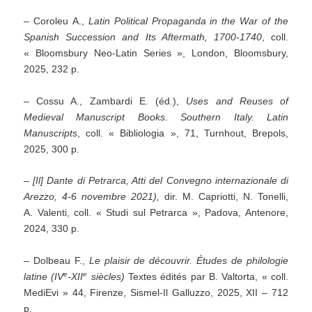
– Coroleu A.,
Latin Political Propaganda in the War of the
Spanish Succession and Its Aftermath, 1700-1740
, coll.
« Bloomsbury Neo-Latin Series », London, Bloomsbury,
2025, 232 p.
– Cossu A., Zambardi E. (éd.),
Uses and Reuses of
Medieval Manuscript Books. Southern Italy. Latin
Manuscripts
, coll. « Bibliologia », 71, Turnhout, Brepols,
2025, 300 p.
– [Il] Dante di Petrarca, Atti del Convegno internazionale di
Arezzo, 4-6 novembre 2021),
dir. M. Capriotti, N. Tonelli,
A. Valenti, coll. « Studi sul Petrarca », Padova, Antenore,
2024, 330 p.
– Dolbeau F.,
Le plaisir de découvrir. Études de philologie
e
e
latine (IV
-XII
siècles)
Textes édités par B. Valtorta, « coll.
MediEvi » 44, Firenze, Sismel-Il Galluzzo, 2025, XII – 712
p.