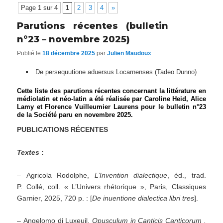
Page 1 sur 4
1
2
3
4
»
Parutions récentes (bulletin
n°23 – novembre 2025)
Publié le
18 décembre 2025
par
Julien Maudoux
De persequutione aduersus Locarnenses (Tadeo Dunno)
Cette liste des parutions récentes concernant la littérature en
médiolatin et néo-latin a été réalisée par Caroline Heid, Alice
Lamy et Florence Vuilleumier Laurens pour le bulletin n°23
de la Société paru en novembre 2025.
PUBLICATIONS RÉCENTES
Textes
:
– Agricola Rodolphe,
L’Invention dialectique
, éd., trad.
P. Collé, coll. « L’Univers rhétorique », Paris, Classiques
Garnier, 2025, 720 p. : [
De inuentione dialectica libri tres
].
– Angelomo di Luxeuil,
Opusculum in Canticis Canticorum
.