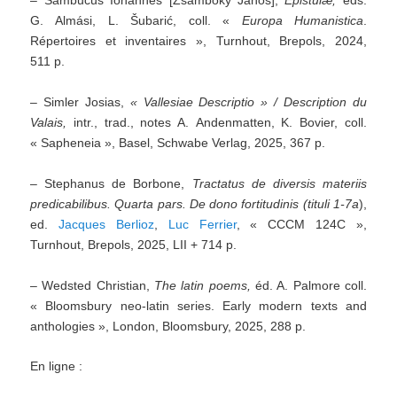
– Sambucus Iohannes [Zsámboky János],
Epistulæ,
éds.
G. Almási, L. Šubarić, coll. «
Europa Humanistica
.
Répertoires et inventaires », Turnhout, Brepols, 2024,
511 p.
– Simler Josias,
«
Vallesiae Descriptio » / Description du
Valais,
intr., trad., notes A. Andenmatten, K. Bovier, coll.
« Sapheneia », Basel, Schwabe Verlag, 2025, 367 p.
– Stephanus de Borbone,
Tractatus de diversis materiis
predicabilibus
. Quarta pars. De dono fortitudinis
(tituli 1-7a
),
ed.
Jacques Berlioz
,
Luc Ferrier
, « CCCM 124C »,
Turnhout, Brepols, 2025, LII + 714 p.
– Wedsted Christian,
The latin poems,
éd. A. Palmore coll.
« Bloomsbury neo-latin series. Early modern texts and
anthologies », London, Bloomsbury, 2025, 288 p.
En ligne :