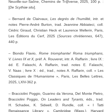
Neuville-sur-Saône, Chemins de Tr@verse, 2025, 100 p. :
[
De Scythiæ situ
]
.
– Bernard de Clairvaux,
Les degrés de l’humilité
, intr. et
notes Pierre-André Burton, trad. Jeannine Abbiateci, coll.
Cédric Giraud, Christian Heck et Laurence Mellerin, Paris,
Les Éditions du Cerf, 2025 (
Sources chrétiennes
, 647),
440 p.
– Biondo Flavio,
Rome triomphante/ Roma triumphans,
V. Livres IX et X,
préf. A. Rouveret, intr. A. Raffarin ; livre IX :
éd. E. Falaschi, A. Raffarin, trad. notes E. Falaschi,
V. Naas ; livre X : éd., trad., notes A. Raffarin, coll. « Les
Classiques de l’Humanisme », Paris, Les Belles Lettres,
2025, LXIV-362 p.
– Bracciolini Poggio, Guarino da Verona, Del Monte Pietro,
Bracciolini Poggio,
On Leaders and Tyrants,
éds., trad.
H. Schadee, K. Sidwell, D. Rundle, coll. « I Tatti
Renaissance Library », Cambridge (Mass.), Harvard