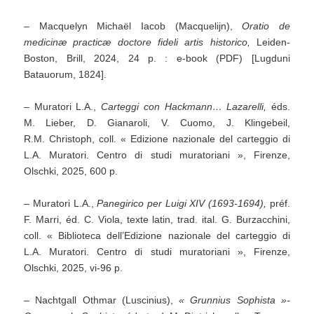
– Macquelyn Michaël Iacob (Macquelijn),
Oratio de
medicinæ practicæ doctore fideli artis historico,
Leiden-
Boston, Brill, 2024, 24 p. : e-book (PDF) [Lugduni
Batauorum, 1824].
– Muratori L.A.,
Carteggi
con Hackmann…
Lazarelli,
éds.
M. Lieber, D. Gianaroli, V. Cuomo, J. Klingebeil,
R.M. Christoph, coll. « Edizione nazionale del carteggio di
L.A. Muratori. Centro di studi muratoriani », Firenze,
Olschki, 2025, 600 p.
– Muratori L.A.,
Panegirico per Luigi XIV (1693-1694),
préf.
F. Marri, éd. C. Viola, texte latin, trad. ital. G. Burzacchini,
coll. « Biblioteca dell’Edizione nazionale del carteggio di
L.A. Muratori. Centro di studi muratoriani », Firenze,
Olschki, 2025, vi-96 p.
– Nachtgall Othmar (Luscinius),
«
Grunnius Sophista »-