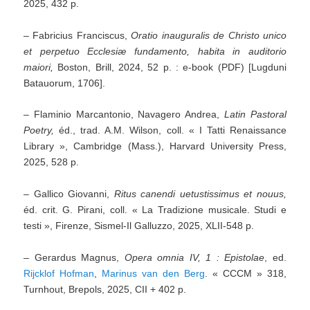
2025, 432 p.
– Fabricius Franciscus,
Oratio inauguralis de Christo unico
et perpetuo Ecclesiæ fundamento, habita in auditorio
maiori,
Boston, Brill, 2024, 52 p. : e-book (PDF) [Lugduni
Batauorum, 1706].
– Flaminio Marcantonio, Navagero Andrea,
Latin Pastoral
Poetry,
éd., trad. A.M. Wilson, coll. « I Tatti Renaissance
Library », Cambridge (Mass.), Harvard University Press,
2025, 528 p.
– Gallico Giovanni,
Ritus canendi uetustissimus et nouus,
éd. crit. G. Pirani, coll. « La Tradizione musicale. Studi e
testi », Firenze, Sismel-Il Galluzzo, 2025, XLII-548 p.
– Gerardus Magnus,
Opera omnia IV, 1 : Epistolae
, ed.
Rijcklof Hofman
,
Marinus van den Berg
. « CCCM » 318,
Turnhout, Brepols, 2025, CII + 402 p.