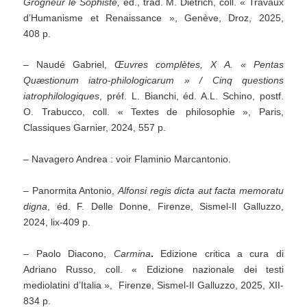
Grogneur le Sophiste,
éd., trad. M. Dietrich, coll. « Travaux
d’Humanisme et Renaissance », Genève, Droz, 2025,
408 p.
– Naudé Gabriel,
Œuvres complètes, X A. « Pentas
Quæstionum iatro-philologicarum » / Cinq questions
iatrophilologiques
, préf. L. Bianchi, éd. A.L. Schino, postf.
O. Trabucco, coll. « Textes de philosophie », Paris,
Classiques Garnier, 2024, 557 p.
– Navagero Andrea : voir Flaminio Marcantonio.
– Panormita Antonio,
Alfonsi regis dicta aut facta memoratu
digna
, éd. F. Delle Donne, Firenze, Sismel-Il Galluzzo,
2024, lix-409 p.
– Paolo Diacono,
Carmina
.
Edizione critica a cura di
Adriano Russo, coll. « Edizione nazionale dei testi
mediolatini d’Italia », Firenze, Sismel-Il Galluzzo, 2025, XII-
834 p.