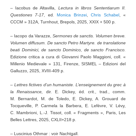
– Iacobus de Altavilla,
Lectura in libros Sententiarum II.
Questiones 7-17
, ed.
Monica Brinzei
,
Chris Schabel
, «
CCCM » 312A, Turnhout, Brepols, 2025, XXIX + 500 p.
– Iacopo da Varazze,
Sermones de sanctis. Volumen breve.
Volumen diffusum.
De sancto Petro Martyre.
de translatione
beati Dominici, de sancto Dominico, de sancto Francisco.
Edizione critica a cura di Giovanni Paolo Maggioni, coll. «
Millenio Medievale » 131, Firenze, SISMEL – Edizioni del
Galluzzo, 2025, XVIII-409 p.
– Lettres fictives d’un humaniste.
L’enseignement du grec à
la Renaissance,
dir. E. Dickey, éd. crit., trad., comm.
M. Bernardot, M. de Toledo, E. Dickey, A. Grouard de
Tocqueville, P. Carmela la Barbera, E. Lefèvre, V. Lévy,
C. Mambrioni, L.-J. Tissot, coll. « Fragments », Paris, Les
Belles Lettres, 2025, CXLII+218 p.
– Luscinius Othmar : voir Nachtgall.