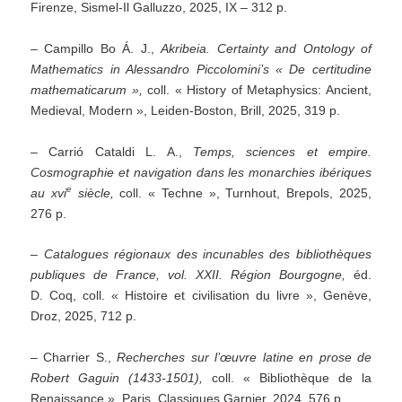
Firenze, Sismel-Il Galluzzo, 2025, IX – 312 p.
– Campillo Bo Á. J.,
Akribeia.
Certainty and Ontology of
Mathematics in Alessandro Piccolomini’s
« De certitudine
mathematicarum »,
coll. « History of Metaphysics: Ancient,
Medieval, Modern », Leiden-Boston, Brill, 2025, 319 p.
– Carrió Cataldi L. A.,
Temps, sciences et empire.
Cosmographie et navigation dans les monarchies ibériques
e
au xvi
siècle,
coll. « Techne », Turnhout, Brepols, 2025,
276 p.
– Catalogues régionaux des incunables des bibliothèques
publiques de France, vol. XXII. Région Bourgogne,
éd.
D. Coq, coll. « Histoire et civilisation du livre », Genève,
Droz, 2025, 712 p.
– Charrier S.,
Recherches sur l’œuvre latine en prose de
Robert Gaguin
(1433-1501),
coll. « Bibliothèque de la
Renaissance », Paris, Classiques Garnier, 2024, 576 p.