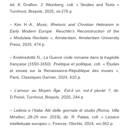
éd. A. Grafton, J. Weinberg, coll. « Studies and Texts »
Turnhout, Brepols, 2025, xii-276 p.
– Kim H.-A.,
Music, Rhetoric and Christian Hebraism in
Early Modern Europe. Reuchlin’s Reconstruction of the
« Modulata Recitatio »,
Amsterdam, Amsterdam University
Press, 2025, 474 p.
– Kristinsdottir G.,
La Guerre civile romaine dans la tragédie
française (1550-1650).
Poétique et politique,
coll. « Études
et essais sur la Renaissance-République des muses »,
Paris, Classiques Garnier, 2024, 610 p.
–
L’amour au Moyen Âge.
Est-il un, est-il pluriel ?
, dir.
D Poirel, Turnhout, Brepols, 2025, 244 p.
– Leibniz e l’Italia. Atti delle giornate di studio (Roma, Villa
Mirafiori, 28-29 nov. 2019),
dir. R. Palaia, coll. « Lessico
intellettuale europeo », Firenze, Olschki, 2024, xvi-362 p.