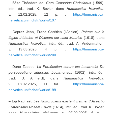
– Bèze Théodore de,
Cato Censorius Christianus
(1599),
intr., éd., trad. K. Bovier, dans
Humanistica Helvetica,
v. 12.02.2025, 12 p. :
https://humanistica-
helvetica.unifr.ch/fr/works/197
– Depraz Jean, Franc Chrétien (l’Ancien),
Poème sur la
légion thébaine et Discours sur saint Maurice
(1618), dans
Humanistica Helvetica,
intr., éd., trad. A. Andenmatten,
v. 19.03.2025, 4 p. :
https://humanistica-
helvetica.unifr.ch/fr/works/200
– Duno Taddeo,
La Persécution contre les Locarnais
/
De
persequutione aduersus Locarnenses
(1602), intr., éd.,
trad. D. Amherdt, dans
Humanistica Helvetica,
v. 18.02.2025, 11 fol. :
https://humanistica-
helvetica.unifr.ch/fr/works/199
– Egi Raphaël,
Les Rosicruciens existent vraiment/ Assertio
Fraternitatis Roseæ Crucis
(1614), intr., éd., trad. K. Bovier,
dans
Humanistica Helvetica,
v. 07.02.2025, 6 p. :