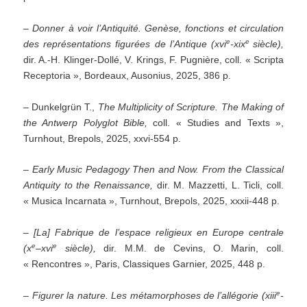
–
Donner à voir l’Antiquité. Genèse, fonctions et circulation
e
e
des représentations figurées de l’Antique (xvi
-xix
siècle),
dir. A.-H. Klinger-Dollé, V. Krings, F. Pugnière, coll. « Scripta
Receptoria », Bordeaux, Ausonius, 2025, 386 p.
– Dunkelgrün T.,
The Multiplicity of Scripture. The Making of
the Antwerp Polyglot Bible,
coll. « Studies and Texts »,
Turnhout, Brepols, 2025, xxvi-554 p.
–
Early Music Pedagogy Then and Now. From the Classical
Antiquity to the Renaissance,
dir. M. Mazzetti, L. Ticli, coll.
« Musica Incarnata », Turnhout, Brepols, 2025, xxxii-448 p.
–
[La] Fabrique de l’espace religieux en Europe centrale
e
e
(x
–
xvi
siècle),
dir. M.M. de Cevins, O. Marin, coll.
« Rencontres », Paris, Classiques Garnier, 2025, 448 p.
e
–
Figurer la nature. Les métamorphoses de l’allégorie (xiii
-