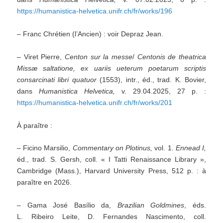
https://humanistica-helvetica.unifr.ch/fr/works/196
– Franc Chrétien (l’Ancien) : voir Depraz Jean.
– Viret Pierre,
Centon sur la messe
/
Centonis de theatrica
Missæ saltatione, ex uariis ueterum poetarum scriptis
consarcinati
libri quatuor
(1553), intr., éd., trad. K. Bovier,
dans
Humanistica Helvetica,
v. 29.04.2025, 27 p. :
https://humanistica-helvetica.unifr.ch/fr/works/201
À paraître :
– Ficino Marsilio,
Commentary on Plotinus,
vol. 1.
Ennead I,
éd., trad. S. Gersh, coll. « I Tatti Renaissance Library »,
Cambridge (Mass.), Harvard University Press, 512 p. : à
paraître en 2026.
– Gama José Basílio da,
Brazilian Goldmines
, éds.
L. Ribeiro Leite, D. Fernandes Nascimento, coll.