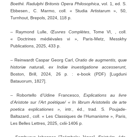
Boethii.
Radulphi Britonis Opera Philosophica
, vol. 1, ed. S.
Ebbesen., C. Marmo, coll. « Studia Artistarum », 50,
Turnhout, Brepols, 2024, 118 p.
– Raymond Lulle,
Œuvres Complètes
, Tome VI, , coll.
« Doctrines médiévales vi », Paris-Metz, Messkhy
Publications, 2025, 433 p.
– Reinwardt Caspar Georg Carl,
Oratio de augmentis, quæ
historiæ naturali, ex Indiæ inuestigatione accesserunt,
Boston, Brill, 2024, 26 p. : e-book (PDF) [Lugduni
Batauorum, 1827].
– Robortello d’Udine Francesco,
Explications au livre
d’Aristote sur l’Art poétique/ « In librum Aristotelis de arte
poetica explicationes »,
intr., éd., trad. S. Poujade-
Baltazard., coll. « Les Classiques de l’Humanisme », Paris,
Les Belles Lettres, 2025, cxlii-1406 p.