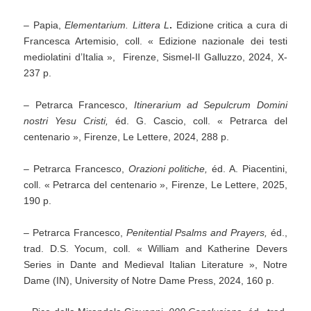
– Papia,
Elementarium. Littera L
.
Edizione critica a cura di
Francesca Artemisio, coll. « Edizione nazionale dei testi
mediolatini d’Italia », Firenze, Sismel-Il Galluzzo, 2024, X-
237 p.
– Petrarca Francesco,
Itinerarium ad Sepulcrum Domini
nostri Yesu Cristi,
éd. G. Cascio, coll. « Petrarca del
centenario », Firenze, Le Lettere, 2024, 288 p.
– Petrarca Francesco,
Orazioni politiche,
éd. A. Piacentini,
coll. « Petrarca del centenario », Firenze, Le Lettere, 2025,
190 p.
– Petrarca Francesco,
Penitential Psalms and Prayers,
éd.,
trad. D.S. Yocum, coll. « William and Katherine Devers
Series in Dante and Medieval Italian Literature », Notre
Dame (IN), University of Notre Dame Press, 2024, 160 p.