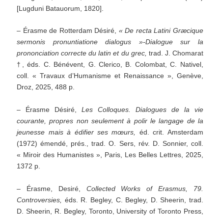
[Lugduni Batauorum, 1820].
– Érasme de Rotterdam Désiré,
« De recta Latini Græcique
sermonis pronuntiatione dialogus »-Dialogue sur la
prononciation correcte du latin et du grec,
trad. J. Chomarat
†, éds. C. Bénévent, G. Clerico, B. Colombat, C. Nativel,
coll. « Travaux d’Humanisme et Renaissance », Genève,
Droz, 2025, 488 p.
– Érasme Désiré,
Les Colloques. Dialogues de la vie
courante, propres non seulement à polir le langage de la
jeunesse mais à édifier ses mœurs,
éd. crit. Amsterdam
(1972) émendé, prés., trad. O. Sers, rév. D. Sonnier, coll.
« Miroir des Humanistes », Paris, Les Belles Lettres, 2025,
1372 p.
– Érasme, Desiré,
Collected Works of Erasmus, 79.
Controversies,
éds. R. Begley, C. Begley, D. Sheerin, trad.
D. Sheerin, R. Begley, Toronto, University of Toronto Press,