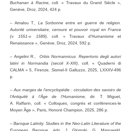
Buchanan à Racine,
coll. « Travaux du Grand Siècle »,
Genève, Droz, 2024, 424 p.
– Amalou T.,
La Sorbonne entre en guerre de religion.
Autorité universitaire, censure et pouvoir royal en France
(v. 1551-v. 1589),
coll. « Travaux d’Humanisme et
Renaissance », Genève, Droz, 2024, 592 p.
– Angelini R.,
Orbis Normannicus. Repertorio degli autori
latini in Normandia (secoli X-XIII)
, coll. « Quaderni di
CALMA » 5, Firenze, Sismel-Il Galluzzo, 2025, LXXXV-496
p.
–
Aux marges de l’encyclopédie : circulation des savoirs de
l’Antiquité à l’Âge de l’Humanisme,
dir. T. Miguet,
A. Raffarin, coll. « Colloques, congrès et conférences-le
Moyen Âge », Paris, Honoré Champion, 2025, 286 p.
–
Baroque Latinity. Studies in the Neo-Latin Literature of the
European Baroque,
éds. J. Glomski, G. Manuwald,