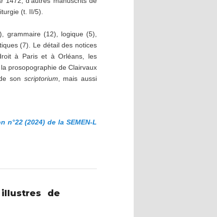
de 1472, d’autres manuscrits de
turgie (t. II/5).
), grammaire (12), logique (5),
iques (7). Le détail des notices
droit à Paris et à Orléans, les
, la prosopographie de Clairvaux
t de son
scriptorium
, mais aussi
son n°22 (2024) de la SEMEN-L
llustres de