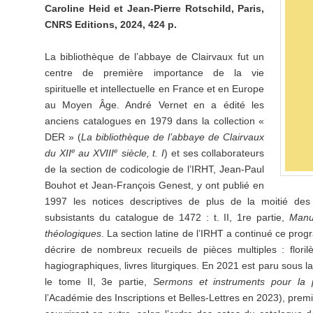
Caroline Heid et Jean-Pierre Rotschild, Paris,
CNRS Editions, 2024, 424 p.
La bibliothèque de l’abbaye de Clairvaux fut un
centre de première importance de la vie
spirituelle et intellectuelle en France et en Europe
au Moyen Âge. André Vernet en a édité les
anciens catalogues en 1979 dans la collection «
DER » (
La bibliothèque de l’abbaye de Clairvaux
e
e
du XII
au XVIII
siècle, t. I
) et ses collaborateurs
de la section de codicologie de l’IRHT, Jean-Paul
Bouhot et Jean-François Genest, y ont publié en
1997 les notices descriptives de plus de la moitié des
subsistants du catalogue de 1472 : t. II, 1re partie,
Manus
théologiques
. La section latine de l’IRHT a continué ce pro
décrire de nombreux recueils de pièces multiples : floril
hagiographiques, livres liturgiques. En 2021 est paru sous la
le tome II, 3e partie,
Sermons et instruments pour la 
l’Académie des Inscriptions et Belles-Lettres en 2023), prem