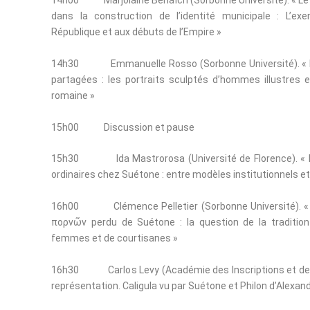
14h00 Marjolaine Benaïch (Sorbonne Université).
« Le
dans la construction de l’identité municipale : L’e
République et aux débuts de l’Empire »
14h30 Emmanuelle Rosso (Sorbonne Université).
«
partagées : les portraits sculptés d’hommes illustres e
romaine »
15h00 Discussion et pause
15h30 Ida Mastrorosa (Université de Florence).
«
ordinaires chez Suétone : entre modèles institutionnels e
16h00 Clémence Pelletier (Sorbonne Université).
«
πορνῶν perdu de Suétone : la question de la tradition
femmes et de courtisanes »
16h30 Carlos Levy (Académie des Inscriptions et des 
représentation. Caligula vu par Suétone et Philon d’Alexand