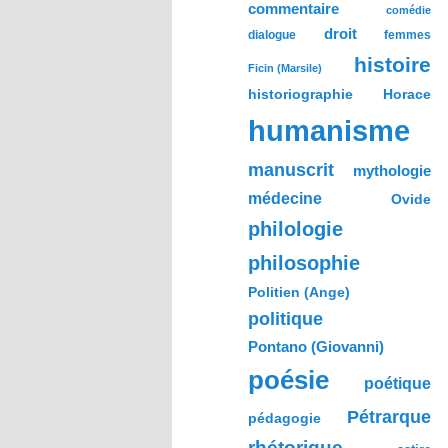
commentaire
comédie
droit
dialogue
femmes
histoire
Ficin (Marsile)
historiographie
Horace
humanisme
manuscrit
mythologie
médecine
Ovide
philologie
philosophie
Politien (Ange)
politique
Pontano (Giovanni)
poésie
poétique
Pétrarque
pédagogie
rhétorique