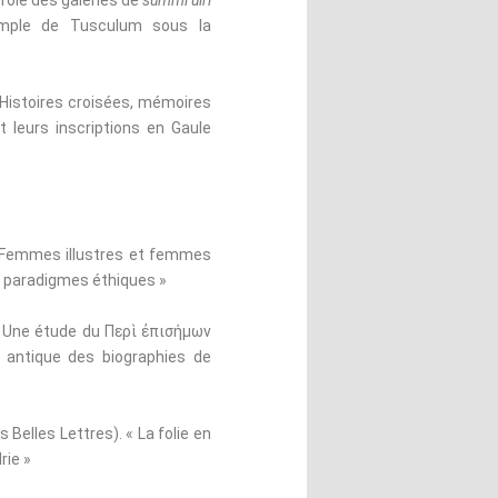
 rôle des galeries de
summi uiri
xemple de Tusculum sous la
 Histoires croisées, mémoires
t leurs inscriptions en Gaule
 Femmes illustres et femmes
t paradigmes éthiques »
 Une étude du Περὶ ἐπισήμων
 antique des biographies de
Belles Lettres).
« La folie en
rie »