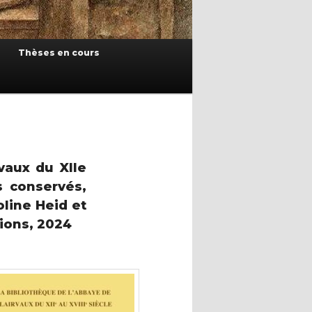
Thèses en cours
vaux du XIIe
s conservés,
oline Heid et
tions, 2024