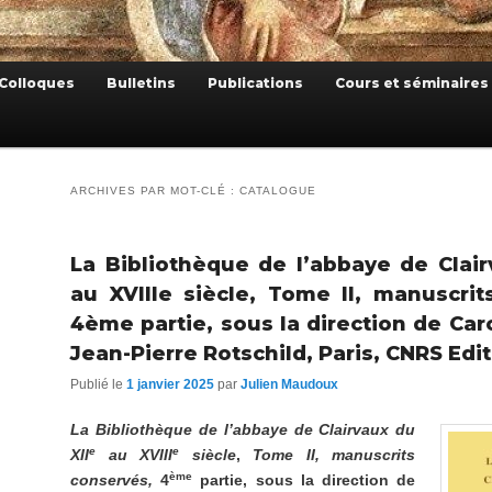
Colloques
Bulletins
Publications
Cours et séminaires
ARCHIVES PAR MOT-CLÉ :
CATALOGUE
La Bibliothèque de l’abbaye de Clair
au XVIIIe siècle, Tome II, manuscrit
4ème partie, sous la direction de Car
Jean-Pierre Rotschild, Paris, CNRS Edi
Publié le
1 janvier 2025
par
Julien Maudoux
La Bibliothèque de l’abbaye de Clairvaux du
e
e
XII
au XVIII
siècle
,
Tome II, manuscrits
ème
conservés,
4
partie, sous la direction de