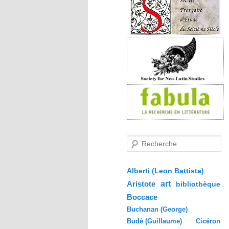
R
e
c
h
e
Alberti (Leon Battista)
r
Aristote
art
bibliothèque
c
h
Boccace
e
Buchanan (George)
Budé (Guillaume)
Cicéron