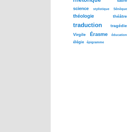
satire
science
stylistique
Sénèque
théologie
théâtre
traduction
tragédie
Érasme
Virgile
éducation
élégie
épigramme