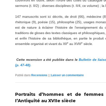
couvriront en outre, selon l’ordre des cotes du catalogue 
sermons (t. II/2) ; diverses disciplines (t. II/4, ce volume) ; la li
147 manuscrits sont ici décrits, de droit (66), médecine (8
rhétorique (9), poésie (15), philosophie (25), usages monast
est de nature à éclairer l’histoire de l’enseignement du 
traditions de gloses des textes classiques et philosophiques
et enfin l’histoire de sa bibliothèque, en partie le produi
e
e
ensemble organisé et vivant du XII
au XVIII
siècle.
Cette recension a été publiée dans le
Bulletin de liai
(p. 47-48).
Publié dans
Recensions
|
|
Laisser un commentaire
Portraits d’hommes et de femmes i
l’Antiquité au XVIIe siècle