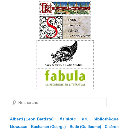
R
e
c
h
e
Aristote
art
bibliothèque
Alberti (Leon Battista)
r
Boccace
c
Buchanan (George)
Budé (Guillaume)
Cicéron