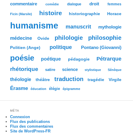
h
commentaire
droit
dialogue
femmes
comédie
e
histoire
historiographie
Horace
Ficin (Marsile)
humanisme
manuscrit
mythologie
philologie
philosophie
médecine
Ovide
politique
Pontano (Giovanni)
Politien (Ange)
poésie
Pétrarque
poétique
pédagogie
rhétorique
science
satire
stylistique
Sénèque
traduction
théologie
tragédie
Virgile
théâtre
Érasme
élégie
éducation
épigramme
MÉTA
Connexion
Flux des publications
Flux des commentaires
Site de WordPress-FR