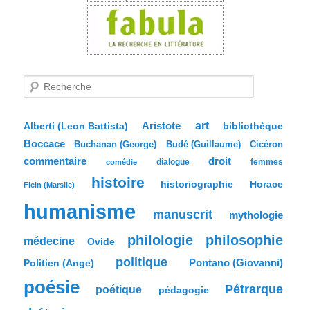
R
e
c
h
e
Aristote
art
bibliothèque
Alberti (Leon Battista)
r
Boccace
c
Buchanan (George)
Budé (Guillaume)
Cicéron
h
commentaire
droit
dialogue
femmes
comédie
e
histoire
historiographie
Horace
Ficin (Marsile)
humanisme
manuscrit
mythologie
philologie
philosophie
médecine
Ovide
politique
Pontano (Giovanni)
Politien (Ange)
poésie
Pétrarque
poétique
pédagogie