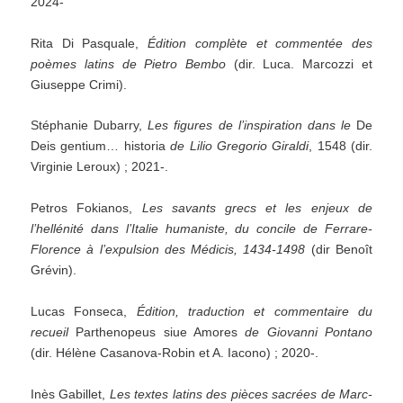
2024-
Rita Di Pasquale,
Édition complète et commentée des
poèmes latins de Pietro Bembo
(dir. Luca. Marcozzi et
Giuseppe Crimi).
Stéphanie Dubarry,
Les figures de l’inspiration dans le
De
Deis gentium… historia
de Lilio Gregorio Giraldi
, 1548 (dir.
Virginie Leroux) ; 2021-.
Petros Fokianos,
Les savants grecs et les enjeux de
l’hellénité dans l’Italie humaniste, du concile de Ferrare-
Florence à l’expulsion des Médicis, 1434-1498
(dir Benoît
Grévin).
Lucas Fonseca,
Édition, traduction et commentaire du
recueil
Parthenopeus siue Amores
de Giovanni Pontano
(dir. Hélène Casanova-Robin et A. Iacono) ; 2020-.
Inès Gabillet,
Les textes latins des pièces sacrées de Marc-