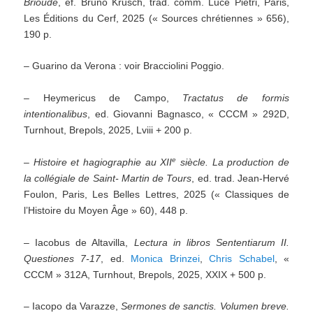
Brioude
, ef. Bruno Krusch, trad. comm. Luce Pietri, Paris,
Les Éditions du Cerf, 2025 (« Sources chrétiennes » 656),
190 p.
– Guarino da Verona : voir Bracciolini Poggio.
– Heymericus de Campo,
Tractatus de formis
intentionalibus
, ed. Giovanni Bagnasco, « CCCM » 292D,
Turnhout, Brepols, 2025, Lviii + 200 p.
e
–
Histoire et hagiographie au XII
siècle. La production de
la collégiale de Saint- Martin de Tours
, ed. trad. Jean-Hervé
Foulon, Paris, Les Belles Lettres, 2025 (« Classiques de
l’Histoire du Moyen Âge » 60), 448 p.
– Iacobus de Altavilla,
Lectura in libros Sententiarum II.
Questiones 7-17
, ed.
Monica Brinzei
,
Chris Schabel
, «
CCCM » 312A, Turnhout, Brepols, 2025, XXIX + 500 p.
– Iacopo da Varazze,
Sermones de sanctis. Volumen breve.