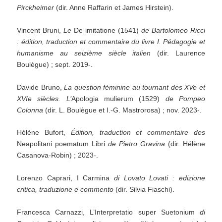
Pirckheimer
(dir. Anne Raffarin et James Hirstein).
Vincent Bruni,
Le
De imitatione (1541)
de Bartolomeo Ricci
: édition, traduction et commentaire du livre I. Pédagogie et
humanisme au seizième siècle italien
(dir. Laurence
Boulègue) ; sept. 2019-.
Davide Bruno,
La question féminine au tournant des XVe et
XVIe siècles.
L’
Apologia mulierum (1529)
de Pompeo
Colonna
(dir. L. Boulègue et I.-G. Mastrorosa) ; nov. 2023-.
Hélène Bufort,
Édition, traduction et commentaire des
Neapolitani poematum Libri
de Pietro Gravina
(dir. Hélène
Casanova-Robin) ; 2023-.
Lorenzo Caprari, I Carmina
di Lovato Lovati : edizione
critica, traduzione e commento
(dir. Silvia Fiaschi).
Francesca Carnazzi, L’Interpretatio super Suetonium
di