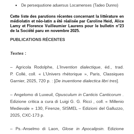
De persequutione aduersus Locarnenses (Tadeo Dunno)
Cette liste des parutions récentes concernant la littérature en
médiolatin et néo-latin a été réalisée par Caroline Heid, Alice
Lamy et Florence Vuilleumier Laurens pour le bulletin n°23
de la Société paru en novembre 2025.
PUBLICATIONS RÉCENTES
Textes
:
– Agricola Rodolphe,
L’Invention dialectique
, éd., trad.
P. Collé, coll. « L’Univers rhétorique », Paris, Classiques
Garnier, 2025, 720 p. : [
De inuentione dialectica libri tres
].
– Angelomo di Luxeuil,
Opusculum in Canticis Canticorum
.
Edizione critica a cura di Luigi G. G. Ricci , coll. « Millenio
Medievale » 130, Firenze, SISMEL – Edizioni del Galluzzo,
2025, CXC-173 p.
– Ps.-Anselmo di Laon,
Glose in Apocalipsin.
Edizione