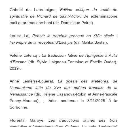
Gabriel de Labretoigne,
Edition critique du traité de
spiritualité de Richard de Saint-Victor,
De exterminatione
mali et promotione boni (dir. Dominique Poirel).
Louisa Laj,
Penser la tragédie grecque au XVIe siècle :
l’exemple de la réception d’Eschyle
(dir. Malika Bastin).
Valérie Letercq :
La traduction latine de l’Iphigénie à Aulis
d’Erasme
(dir. Sylvie Laigneau-Fontaine et Estelle Oudot),
2019-.
Anne Lemerre-Louerat,
La poésie des Météores, de
l’humanisme latin du XVe aux poètes français de la
Renaissance
(dir. Hélène Casanova-Robin et Anne-Pascale
Pouey-Mounou), ; thèse soutenue le 8/11/2025 à la
Sorbonne.
Florentin Maroye,
Les traductions latines des trois
comédies d’Aristophane (
Les Guêpes, La paix, Lysistrata
)