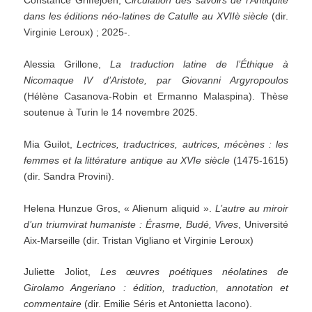
Constance Griffejoen,
Circulation des savoirs de l’Antiquité
dans les éditions néo-latines de Catulle au XVIIè siècle
(dir.
Virginie Leroux) ; 2025-.
Alessia Grillone,
La traduction latine de l’Éthique à
Nicomaque IV d’Aristote, par Giovanni Argyropoulos
(Hélène Casanova-Robin et Ermanno Malaspina). Thèse
soutenue à Turin le 14 novembre 2025.
Mia Guilot,
Lectrices, traductrices, autrices, mécènes : les
femmes et la littérature antique au XVIe siècle
(1475-1615)
(dir. Sandra Provini).
Helena Hunzue Gros, « Alienum aliquid ».
L’autre au miroir
d’un triumvirat humaniste : Érasme, Budé, Vives
, Université
Aix-Marseille (dir. Tristan Vigliano et Virginie Leroux)
Juliette Joliot,
Les œuvres poétiques néolatines de
Girolamo Angeriano : édition, traduction, annotation et
commentaire
(dir. Emilie Séris et Antonietta Iacono).