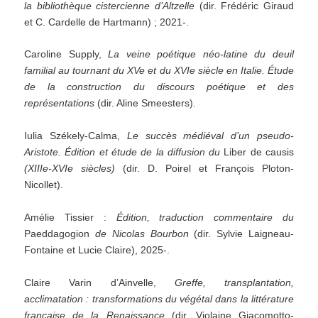
la bibliothèque cistercienne d’Altzelle
(dir. Frédéric Giraud
et C. Cardelle de Hartmann) ; 2021-.
Caroline Supply,
La veine poétique néo-latine du deuil
familial au tournant du XVe et du XVIe siècle en Italie. Étude
de la construction du discours poétique et des
représentations
(dir. Aline Smeesters).
Iulia Székely-Calma,
Le succès médiéval d’un pseudo-
Aristote. Édition et étude de la diffusion du
Liber de causis
(XIIIe-XVIe siècles)
(dir. D. Poirel et François Ploton-
Nicollet).
Amélie Tissier :
Édition, traduction commentaire du
Paeddagogion
de Nicolas Bourbon
(dir. Sylvie Laigneau-
Fontaine et Lucie Claire), 2025-.
Claire Varin d’Ainvelle,
Greffe, transplantation,
acclimatation : transformations du végétal dans la littérature
française de la Renaissance
(dir. Violaine Giacomotto-