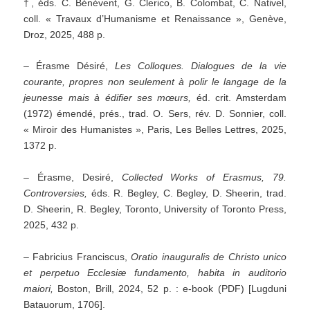
†, éds. C. Bénévent, G. Clerico, B. Colombat, C. Nativel,
coll. « Travaux d’Humanisme et Renaissance », Genève,
Droz, 2025, 488 p.
– Érasme Désiré,
Les Colloques. Dialogues de la vie
courante, propres non seulement à polir le langage de la
jeunesse mais à édifier ses mœurs,
éd. crit. Amsterdam
(1972) émendé, prés., trad. O. Sers, rév. D. Sonnier, coll.
« Miroir des Humanistes », Paris, Les Belles Lettres, 2025,
1372 p.
– Érasme, Desiré,
Collected Works of Erasmus, 79.
Controversies,
éds. R. Begley, C. Begley, D. Sheerin, trad.
D. Sheerin, R. Begley, Toronto, University of Toronto Press,
2025, 432 p.
– Fabricius Franciscus,
Oratio inauguralis de Christo unico
et perpetuo Ecclesiæ fundamento, habita in auditorio
maiori,
Boston, Brill, 2024, 52 p. : e-book (PDF) [Lugduni
Batauorum, 1706].