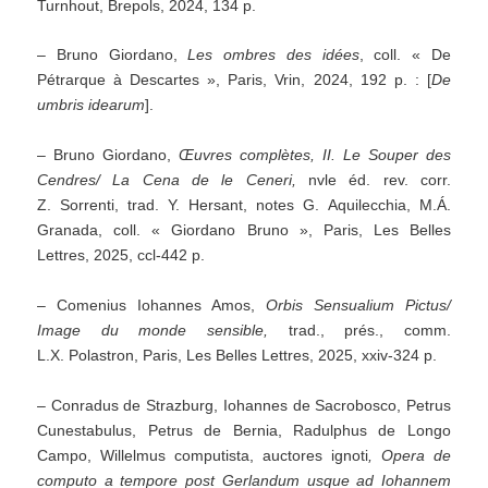
Turnhout, Brepols, 2024, 134 p.
– Bruno Giordano,
Les ombres des idées
, coll. « De
Pétrarque à Descartes », Paris, Vrin, 2024, 192 p. : [
De
umbris idearum
].
– Bruno Giordano,
Œuvres complètes, II. Le Souper des
Cendres/ La Cena de le Ceneri,
nvle éd. rev. corr.
Z. Sorrenti, trad. Y. Hersant, notes G. Aquilecchia, M.Á.
Granada, coll. « Giordano Bruno », Paris, Les Belles
Lettres, 2025, ccl-442 p.
– Comenius Iohannes Amos,
Orbis Sensualium Pictus/
Image du monde sensible
,
trad., prés., comm.
L.X. Polastron, Paris, Les Belles Lettres, 2025, xxiv-324 p.
– Conradus de Strazburg, Iohannes de Sacrobosco, Petrus
Cunestabulus, Petrus de Bernia, Radulphus de Longo
Campo, Willelmus computista, auctores ignoti
, Opera de
computo a tempore post Gerlandum usque ad Iohannem