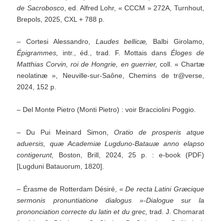
de Sacrobosco
, ed. Alfred Lohr, « CCCM » 272A, Turnhout,
Brepols, 2025, CXL + 788 p.
– Cortesi Alessandro,
Laudes bellicæ,
Balbi Girolamo,
Épigrammes,
intr., éd., trad. F. Mottais dans
Éloges de
Matthias Corvin, roi de Hongrie, en guerrier,
coll. « Chartæ
neolatinæ », Neuville-sur-Saône, Chemins de tr@verse,
2024, 152 p.
– Del Monte Pietro (Monti Pietro) : voir Bracciolini Poggio.
– Du Pui Meinard Simon,
Oratio de prosperis atque
aduersis, quæ Academiæ Lugduno-Batauæ anno elapso
contigerunt,
Boston, Brill, 2024, 25 p. : e-book (PDF)
[Lugduni Batauorum, 1820].
– Érasme de Rotterdam Désiré,
« De recta Latini Græcique
sermonis pronuntiatione dialogus »-Dialogue sur la
prononciation correcte du latin et du grec,
trad. J. Chomarat