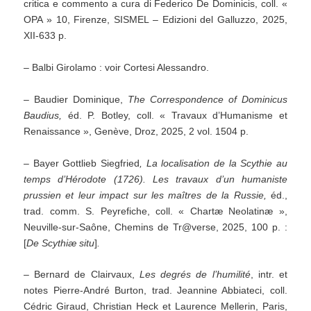
critica e commento a cura di Federico De Dominicis, coll. «
OPA » 10, Firenze, SISMEL – Edizioni del Galluzzo, 2025,
XII-633 p.
– Balbi Girolamo : voir Cortesi Alessandro.
– Baudier Dominique,
The Correspondence of Dominicus
Baudius,
éd. P. Botley, coll. « Travaux d’Humanisme et
Renaissance », Genève, Droz, 2025, 2 vol. 1504 p.
– Bayer Gottlieb Siegfried
, La localisation de la Scythie au
temps d’Hérodote (1726). Les travaux d’un humaniste
prussien et leur impact sur les maîtres de la Russie,
éd.,
trad. comm. S. Peyrefiche, coll. « Chartæ Neolatinæ »,
Neuville-sur-Saône, Chemins de Tr@verse, 2025, 100 p. :
[
De Scythiæ situ
]
.
– Bernard de Clairvaux,
Les degrés de l’humilité
, intr. et
notes Pierre-André Burton, trad. Jeannine Abbiateci, coll.
Cédric Giraud, Christian Heck et Laurence Mellerin, Paris,