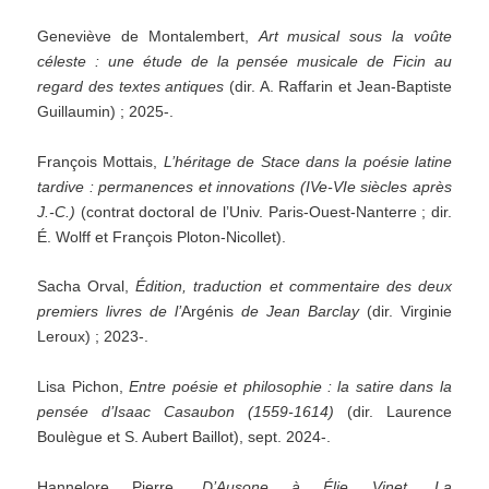
Geneviève de Montalembert,
Art musical sous la voûte
céleste : une étude de la pensée musicale de Ficin au
regard des textes antiques
(dir. A. Raffarin et Jean-Baptiste
Guillaumin) ; 2025-.
François Mottais,
L’héritage de Stace dans la poésie latine
tardive : permanences et innovations (IVe-VIe siècles après
J.-C.)
(contrat doctoral de l’Univ. Paris-Ouest-Nanterre ; dir.
É. Wolff et François Ploton-Nicollet).
Sacha Orval,
Édition, traduction et commentaire des deux
premiers livres de l’
Argénis
de Jean Barclay
(dir. Virginie
Leroux) ; 2023-.
Lisa Pichon,
Entre poésie et philosophie : la satire dans la
pensée d’Isaac Casaubon (1559-1614)
(dir. Laurence
Boulègue et S. Aubert Baillot), sept. 2024-.
Hannelore Pierre,
D’Ausone à Élie Vinet. La