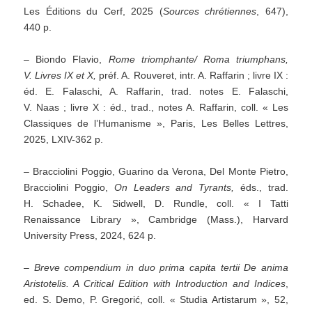
Les Éditions du Cerf, 2025 (
Sources chrétiennes
, 647),
440 p.
– Biondo Flavio,
Rome triomphante/ Roma triumphans,
V. Livres IX et X,
préf. A. Rouveret, intr. A. Raffarin ; livre IX :
éd. E. Falaschi, A. Raffarin, trad. notes E. Falaschi,
V. Naas ; livre X : éd., trad., notes A. Raffarin, coll. « Les
Classiques de l’Humanisme », Paris, Les Belles Lettres,
2025, LXIV-362 p.
– Bracciolini Poggio, Guarino da Verona, Del Monte Pietro,
Bracciolini Poggio,
On Leaders and Tyrants,
éds., trad.
H. Schadee, K. Sidwell, D. Rundle, coll. « I Tatti
Renaissance Library », Cambridge (Mass.), Harvard
University Press, 2024, 624 p.
–
Breve compendium in duo prima capita tertii De anima
Aristotelis.
A Critical Edition with Introduction and Indices
,
ed. S. Demo, P. Gregorić, coll. « Studia Artistarum », 52,