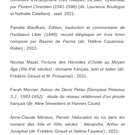
par Florent Chrestien (1541-1596)
(dir. Laurence Boulègue
et Nathalie Catellani) ; sept. 2021-.
Paméla Mauffrais,
Édition, traduction et commentaire de
l’
Isottaeus Liber
(1449), recueil élégiaque en trois livres
composé par Basinio de Parme
(dir. Hélène Casanova-
Robin) ; 2022-
Nicolas Mazel,
Fortune des
Héroïdes
d’Ovide au Moyen
Âge (XIe-XVe siècles) : domaine français, latin et italien
(dir.
Frédéric Giraud et M. Possamaï) ; 2021-.
Farah Mercier,
Autour de Denis Petau
(
Dionysius Petavius
S.J., 1583-1652) : étude du réseau relationnel d’un jésuite
français
(dir. Aline Smeesters et Hannes Cools).
Anne-Claude Mérieux,
Penser l’éducation du roi dans les
romans des XIIe et XIIIe siècles : Alexandre, Arthur et
Josaphat
(dir. Frédéric Giraud et Valérie Fasseur) ; 2021-.