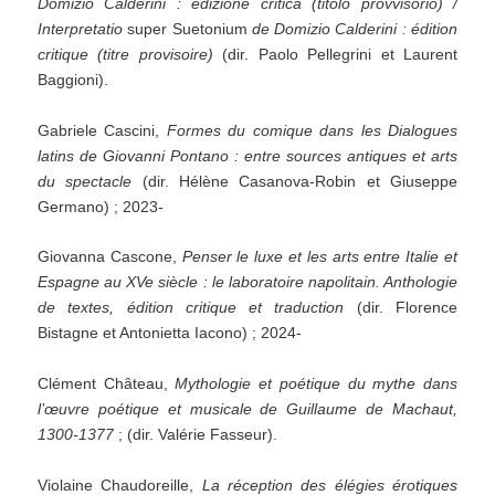
Domizio Calderini : edizione critica (titolo provvisorio) /
Interpretatio
super Suetonium
de Domizio Calderini : édition
critique (titre provisoire)
(dir. Paolo Pellegrini et Laurent
Baggioni).
Gabriele Cascini,
Formes du comique dans les Dialogues
latins de Giovanni Pontano : entre sources antiques et arts
du spectacle
(dir. Hélène Casanova-Robin et Giuseppe
Germano) ; 2023-
Giovanna Cascone,
Penser le luxe et les arts entre Italie et
Espagne au XVe siècle : le laboratoire napolitain. Anthologie
de textes, édition critique et traduction
(dir. Florence
Bistagne et Antonietta Iacono) ; 2024-
Clément Château,
Mythologie et poétique du mythe dans
l’œuvre poétique et musicale de Guillaume de Machaut,
1300-1377
; (dir. Valérie Fasseur).
Violaine Chaudoreille,
La réception des élégies érotiques