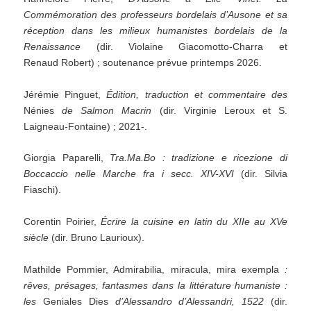
Commémoration des professeurs bordelais d’Ausone et sa
réception dans les milieux humanistes bordelais de la
Renaissance
(dir. Violaine Giacomotto-Charra et
Renaud Robert) ; soutenance prévue printemps 2026.
Jérémie Pinguet,
Édition, traduction et commentaire des
Nénies
de Salmon Macrin
(dir. Virginie Leroux et S.
Laigneau-Fontaine) ; 2021-.
Giorgia Paparelli,
Tra.Ma.Bo : tradizione e ricezione di
Boccaccio nelle Marche fra i secc. XIV-XVI
(dir. Silvia
Fiaschi).
Corentin Poirier,
Écrire la cuisine en latin du XIIe au XVe
siècle
(dir. Bruno Laurioux).
Mathilde Pommier, Admirabilia, miracula, mira exempla
:
rêves, présages, fantasmes dans la littérature humaniste :
les
Geniales Dies
d’Alessandro d’Alessandri, 1522
(dir.