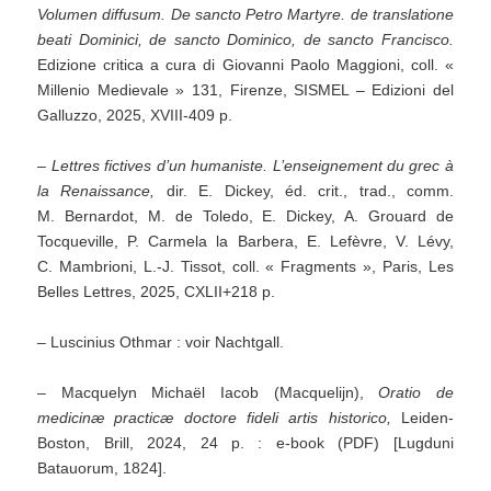
Volumen diffusum.
De sancto Petro Martyre.
de translatione
beati Dominici, de sancto Dominico, de sancto Francisco.
Edizione critica a cura di Giovanni Paolo Maggioni, coll. «
Millenio Medievale » 131, Firenze, SISMEL – Edizioni del
Galluzzo, 2025, XVIII-409 p.
– Lettres fictives d’un humaniste.
L’enseignement du grec à
la Renaissance,
dir. E. Dickey, éd. crit., trad., comm.
M. Bernardot, M. de Toledo, E. Dickey, A. Grouard de
Tocqueville, P. Carmela la Barbera, E. Lefèvre, V. Lévy,
C. Mambrioni, L.-J. Tissot, coll. « Fragments », Paris, Les
Belles Lettres, 2025, CXLII+218 p.
– Luscinius Othmar : voir Nachtgall.
– Macquelyn Michaël Iacob (Macquelijn),
Oratio de
medicinæ practicæ doctore fideli artis historico,
Leiden-
Boston, Brill, 2024, 24 p. : e-book (PDF) [Lugduni
Batauorum, 1824].