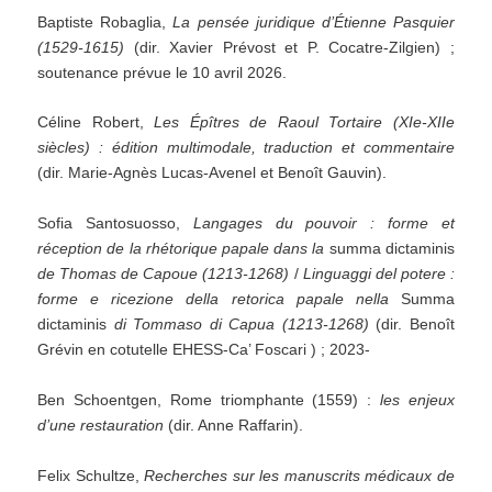
Baptiste Robaglia,
La pensée juridique d’Étienne Pasquier
(1529-1615)
(dir. Xavier Prévost et P. Cocatre-Zilgien) ;
soutenance prévue le 10 avril 2026.
Céline Robert,
Les Épîtres de Raoul Tortaire (XIe-XIIe
siècles) : édition multimodale, traduction et commentaire
(dir. Marie-Agnès Lucas-Avenel et Benoît Gauvin).
Sofia Santosuosso,
Langages du pouvoir : forme et
réception de la rhétorique papale dans la
summa dictaminis
de Thomas de Capoue (1213-1268)
/
Linguaggi del potere :
forme e ricezione della retorica papale nella
Summa
dictaminis
di Tommaso di Capua (1213-1268)
(dir. Benoît
Grévin en cotutelle EHESS-Ca’ Foscari ) ; 2023-
Ben Schoentgen, Rome triomphante (1559) :
les enjeux
d’une restauration
(dir. Anne Raffarin).
Felix Schultze,
Recherches sur les manuscrits médicaux de