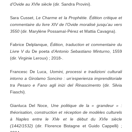
d’Ovide au XVIe siècle
(dir. Sandra Provini).
Sara Cusset,
Le Charme et la Prophétie. Édition critique et
commentaire du livre XIV de l’Ovide moralisé jusqu’au vers
3550
(dir. Marylène Possamaï-Pérez et Mattia Cavagna).
Fabrice Delplanque,
Édition, traduction et commentaire du
Livre V du
De poeta
d’Antonio Sebastiano Minturno
, 1559
(dir. Virginie Leroux) ; 2018-.
Francesc De Luca,
Uomini, processi e tradizioni culturali
intorno a Girolamo Soncino : un’esperienza imprenditoriale
tra Pesaro e Fano agli inizi del Rinascimento
(dir. Silvia
Fiaschi).
Gianluca Del Noce,
Une politique de la « grandeur » :
théorisation, construction et réception de modèles culturels
à Naples entre le XVe et le début du XVIe siècle
(1442/1532)
(dir. Florence Bistagne et Guido Cappelli) ;