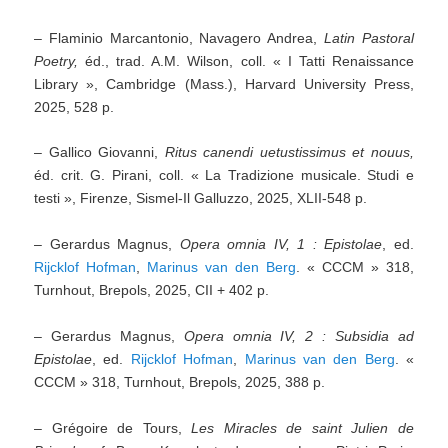
– Flaminio Marcantonio, Navagero Andrea,
Latin Pastoral
Poetry,
éd., trad. A.M. Wilson, coll. « I Tatti Renaissance
Library », Cambridge (Mass.), Harvard University Press,
2025, 528 p.
– Gallico Giovanni,
Ritus canendi uetustissimus et nouus,
éd. crit. G. Pirani, coll. « La Tradizione musicale. Studi e
testi », Firenze, Sismel-Il Galluzzo, 2025, XLII-548 p.
– Gerardus Magnus,
Opera omnia IV, 1 : Epistolae
, ed.
Rijcklof Hofman
,
Marinus van den Berg
. « CCCM » 318,
Turnhout, Brepols, 2025, CII + 402 p.
– Gerardus Magnus,
Opera omnia IV, 2 : Subsidia ad
Epistolae
, ed.
Rijcklof Hofman
,
Marinus van den Berg
. «
CCCM » 318, Turnhout, Brepols, 2025, 388 p.
– Grégoire de Tours,
Les Miracles de saint Julien de