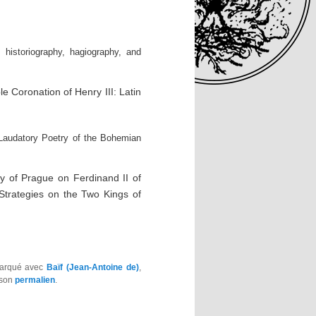
historiography, hagiography, and
le Coronation of Henry III: Latin
 Laudatory Poetry of the Bohemian
ty of Prague on Ferdinand II of
l Strategies on the Two Kings of
marqué avec
Baïf (Jean-Antoine de)
,
 son
permalien
.