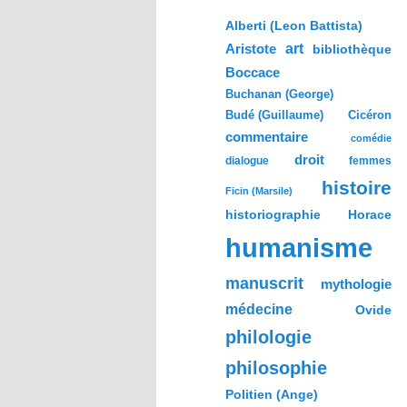
h
e
Alberti (Leon Battista)
r
Aristote
art
bibliothèque
c
h
Boccace
e
Buchanan (George)
Budé (Guillaume)
Cicéron
commentaire
comédie
droit
dialogue
femmes
histoire
Ficin (Marsile)
historiographie
Horace
humanisme
manuscrit
mythologie
médecine
Ovide
philologie
philosophie
Politien (Ange)