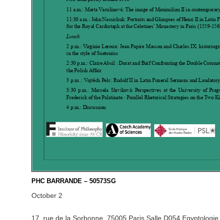
PHC BARRANDE – 50573SG
October 2
17, rue de la Sorbonne, 75005 Paris Salle D054 Egyptologie