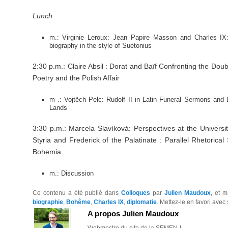
Lunch
m.: Virginie Leroux: Jean Papire Masson and Charles IX: 
biography in the style of Suetonius
2:30 p.m.: Claire Absil : Dorat and Baïf Confronting the Doub
Poetry and the Polish Affair
m .: Vojtěch Pelc: Rudolf II in Latin Funeral Sermons and
Lands
3:30 p.m.: Marcela Slavíková: Perspectives at the Universi
Styria and Frederick of the Palatinate : Parallel Rhetorica
Bohemia
m.: Discussion
Ce contenu a été publié dans
Colloques
par
Julien Maudoux
, et 
biographie
,
Bohême
,
Charles IX
,
diplomatie
. Mettez-le en favori avec
A propos Julien Maudoux