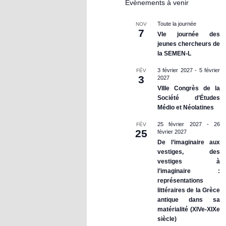
Évènements à venir
Toute la journée
NOV
7
VIe journée des
jeunes chercheurs de
la SEMEN-L
3 février 2027
-
5 février
FÉV
3
2027
VIIIe Congrès de la
Société d’Études
Médio et Néolatines
25 février 2027
-
26
FÉV
25
février 2027
De l’imaginaire aux
vestiges, des
vestiges à
l’imaginaire :
représentations
littéraires de la Grèce
antique dans sa
matérialité (XIVe-XIXe
siècle)