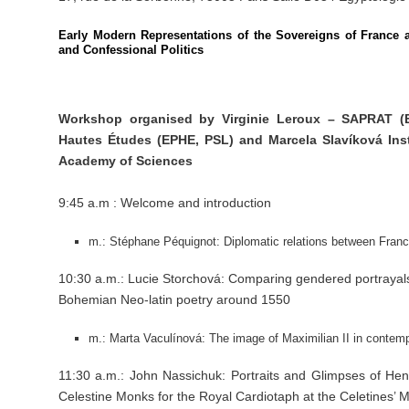
Early Modern Representations of the Sovereigns of France
and Confessional Politics
Workshop organised by Virginie Leroux – SAPRAT (E
Hautes Études (EPHE, PSL) and Marcela Slavíková Ins
Academy of Sciences
9:45 a.m : Welcome and introduction
m.: Stéphane Péquignot: Diplomatic relations between Franc
10:30 a.m.: Lucie Storchová: Comparing gendered portrayals 
Bohemian Neo-latin poetry around 1550
m.: Marta Vaculínová: The image of Maximilian II in contemp
11:30 a.m.: John Nassichuk: Portraits and Glimpses of Henr
Celestine Monks for the Royal Cardiotaph at the Celetines’ 