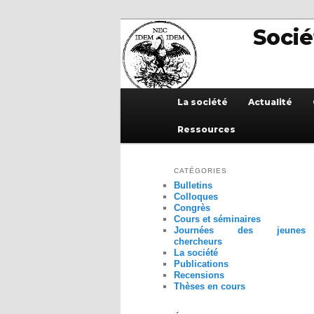
Aller
Socié
au
contenu
principal
Menu
La société
Actualité
principal
Ressources
CATÉGORIES
Bulletins
Colloques
Congrès
Cours et séminaires
Journées des jeunes
chercheurs
La société
Publications
Recensions
Thèses en cours