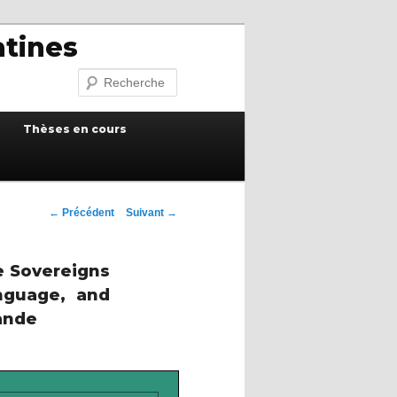
atines
Recherche
Thèses en cours
Navigation
←
Précédent
Suivant
→
des
articles
e Sovereigns
nguage, and
rande