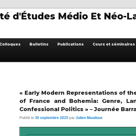
té d'Études Médio Et Néo-L
Colloques
Bulletins
Publications
Cours et séminaires
« Early Modern Representations of th
of France and Bohemia: Genre, La
Confessional Politics » – Journée Bar
Publié le
30 septembre 2025
par
Julien Maudoux