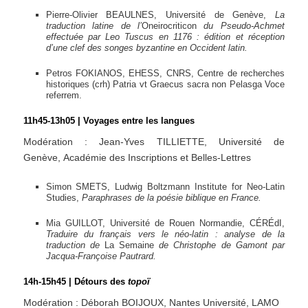
Pierre-Olivier BEAULNES, Université de Genève,
La
traduction latine de l’
Oneirocriticon
du Pseudo-Achmet
effectuée par Leo Tuscus en 1176 : édition et réception
d’une clef des songes byzantine en Occident latin.
Petros FOKIANOS, EHESS, CNRS, Centre de recherches
historiques (crh) Patria vt Graecus sacra non Pelasga Voce
referrem.
11h45-13h05 | Voyages entre les langues
Modération : Jean-Yves TILLIETTE, Université de
Genève, Académie des Inscriptions et Belles-Lettres
Simon SMETS, Ludwig Boltzmann Institute for Neo-Latin
Studies,
Paraphrases de la poésie biblique en France.
Mia GUILLOT, Université de Rouen Normandie, CÉRÉdI,
Traduire du français vers le néo-latin : analyse de la
traduction de
La Semaine
de Christophe de Gamont par
Jacqua-Françoise Pautrard.
14h-15h45 | Détours des
topoï
Modération : Déborah BOIJOUX, Nantes Université, LAMO