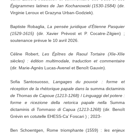
Épigrammes latines de Jan Kochanowski (1530-1584)
(dir.
Virginie Leroux et Grazyna Urban-Godziek).
Baptiste Robaglia,
La pensée juridique d’Étienne Pasquier
(1529-1615)
(dir. Xavier Prévost et P. Cocatre-Zilgien) ;
soutenance prévue le 10 avril 2026.
Céline Robert,
Les Épîtres de Raoul Tortaire (XIe-XIIe
siècles) : édition multimodale, traduction et commentaire
(dir. Marie-Agnès Lucas-Avenel et Benoît Gauvin).
Sofia Santosuosso,
Langages du pouvoir : forme et
réception de la rhétorique papale dans la
summa dictaminis
de Thomas de Capoue (1213-1268)
/
Linguaggi del potere :
forme e ricezione della retorica papale nella
Summa
dictaminis
di Tommaso di Capua (1213-1268)
(dir. Benoît
Grévin en cotutelle EHESS-Ca’ Foscari ) ; 2023-
Ben Schoentgen, Rome triomphante (1559) :
les enjeux