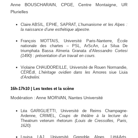
Anne BOUSCHARAIN, CPGE, Centre Montaigne, UR
Plurielles
Claire ABSIL, EPHE, SAPRAT,
L’humanisme et les Alpes :
la naissance d’une esthétique alpestre.
François MOTTAIS, Université Paris-Nanterre, École
nationale des chartes – PSL, ArScAn,
La
Silua De
triumphata Bassa Almeria Granata
d’Alessandro Cortesi
(1490) : présentation d’un travail en cours.
Violaine CHAUDOREILLE, Université de Rouen Normandie,
CÉRÉdI,
L’héritage ovidien dans les
Amores siue Liuia
d’Andrelini.
16h-17h10 | Les textes et la scène
Modération : Anne MORVAN, Nantes Université
Léa GARIGLIETTI, Université de Reims Champagne-
Ardenne, CRIMEL,
Coups de théâtre à la lecture du
Theatrum veterum rhetorum
(Louis de Cressolles, Paris,
1620).
Louisa LAJ, Université Grenoble Alpes, Litt&Arts,