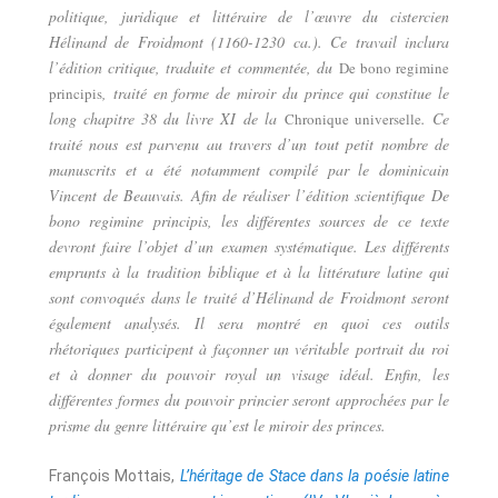
politique, juridique et littéraire de l’œuvre du cistercien
Hélinand de Froidmont (1160-1230 ca.). Ce travail inclura
l’édition critique, traduite et commentée, du
De bono regimine
, traité en forme de miroir du prince qui constitue le
principis
long chapitre 38 du livre XI de la
. Ce
Chronique universelle
traité nous est parvenu au travers d’un tout petit nombre de
manuscrits et a été notamment compilé par le dominicain
Vincent de Beauvais. Afin de réaliser l’édition scientifique De
bono regimine principis, les différentes sources de ce texte
devront faire l’objet d’un examen systématique. Les différents
emprunts à la tradition biblique et à la littérature latine qui
sont convoqués dans le traité d’Hélinand de Froidmont seront
également analysés. Il sera montré en quoi ces outils
rhétoriques participent à façonner un véritable portrait du roi
et à donner du pouvoir royal un visage idéal. Enfin, les
différentes formes du pouvoir princier seront approchées par le
prisme du genre littéraire qu’est le miroir des princes.
François Mottais,
L’héritage de Stace dans la poésie latine