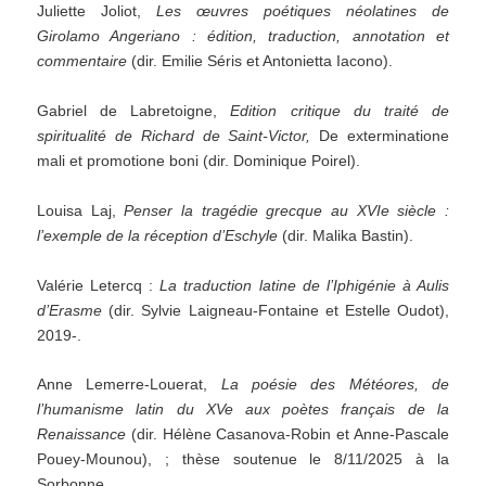
Juliette Joliot,
Les œuvres poétiques néolatines de
Girolamo Angeriano : édition, traduction, annotation et
commentaire
(dir. Emilie Séris et Antonietta Iacono).
Gabriel de Labretoigne,
Edition critique du traité de
spiritualité de Richard de Saint-Victor,
De exterminatione
mali et promotione boni (dir. Dominique Poirel).
Louisa Laj,
Penser la tragédie grecque au XVIe siècle :
l’exemple de la réception d’Eschyle
(dir. Malika Bastin).
Valérie Letercq :
La traduction latine de l’Iphigénie à Aulis
d’Erasme
(dir. Sylvie Laigneau-Fontaine et Estelle Oudot),
2019-.
Anne Lemerre-Louerat,
La poésie des Météores, de
l’humanisme latin du XVe aux poètes français de la
Renaissance
(dir. Hélène Casanova-Robin et Anne-Pascale
Pouey-Mounou), ; thèse soutenue le 8/11/2025 à la
Sorbonne.