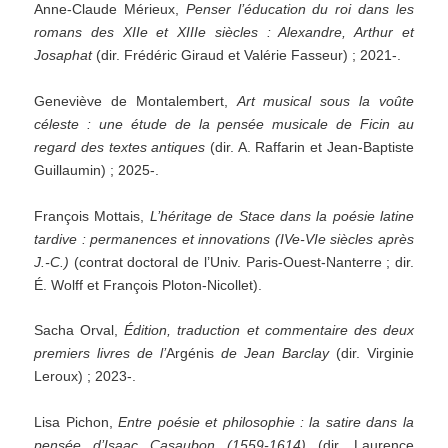
Anne-Claude Mérieux,
Penser l’éducation du roi dans les
romans des XIIe et XIIIe siècles : Alexandre, Arthur et
Josaphat
(dir. Frédéric Giraud et Valérie Fasseur) ; 2021-.
Geneviève de Montalembert,
Art musical sous la voûte
céleste : une étude de la pensée musicale de Ficin au
regard des textes antiques
(dir. A. Raffarin et Jean-Baptiste
Guillaumin) ; 2025-.
François Mottais,
L’héritage de Stace dans la poésie latine
tardive : permanences et innovations (IVe-VIe siècles après
J.-C.)
(contrat doctoral de l’Univ. Paris-Ouest-Nanterre ; dir.
É. Wolff et François Ploton-Nicollet).
Sacha Orval,
Édition, traduction et commentaire des deux
premiers livres de l’
Argénis
de Jean Barclay
(dir. Virginie
Leroux) ; 2023-.
Lisa Pichon,
Entre poésie et philosophie : la satire dans la
pensée d’Isaac Casaubon (1559-1614)
(dir. Laurence