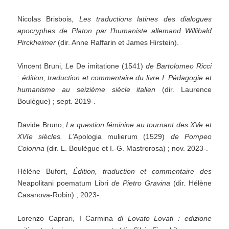
Nicolas Brisbois,
Les traductions latines des dialogues
apocryphes de Platon par l’humaniste allemand Willibald
Pirckheimer
(dir. Anne Raffarin et James Hirstein).
Vincent Bruni,
Le
De imitatione (1541)
de Bartolomeo Ricci
: édition, traduction et commentaire du livre I. Pédagogie et
humanisme au seizième siècle italien
(dir. Laurence
Boulègue) ; sept. 2019-.
Davide Bruno,
La question féminine au tournant des XVe et
XVIe siècles.
L’
Apologia mulierum (1529)
de Pompeo
Colonna
(dir. L. Boulègue et I.-G. Mastrorosa) ; nov. 2023-.
Hélène Bufort,
Édition, traduction et commentaire des
Neapolitani poematum Libri
de Pietro Gravina
(dir. Hélène
Casanova-Robin) ; 2023-.
Lorenzo Caprari, I Carmina
di Lovato Lovati : edizione