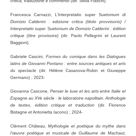
critica, traduzione e commento
(dir. Silvia Fiaschi).
Francesca Carnazzi, L’Interpretatio super Suetonium
di
Domizio Calderini : edizione critica (titolo provvisorio) /
Interpretatio
super Suetonium
de Domizio Calderini : édition
critique (titre provisoire)
(dir. Paolo Pellegrini et Laurent
Baggioni).
Gabriele Cascini,
Formes du comique dans les Dialogues
latins de Giovanni Pontano : entre sources antiques et arts
du spectacle
(dir. Hélène Casanova-Robin et Giuseppe
Germano) ; 2023-
Giovanna Cascone,
Penser le luxe et les arts entre Italie et
Espagne au XVe siècle : le laboratoire napolitain. Anthologie
de textes, édition critique et traduction
(dir. Florence
Bistagne et Antonietta Iacono) ; 2024-
Clément Château,
Mythologie et poétique du mythe dans
l’œuvre poétique et musicale de Guillaume de Machaut,