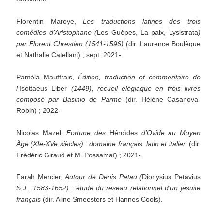
Florentin Maroye,
Les traductions latines des trois
comédies d’Aristophane (
Les Guêpes, La paix, Lysistrata
)
par Florent Chrestien (1541-1596)
(dir. Laurence Boulègue
et Nathalie Catellani) ; sept. 2021-.
Paméla Mauffrais,
Édition, traduction et commentaire de
l’
Isottaeus Liber
(1449), recueil élégiaque en trois livres
composé par Basinio de Parme
(dir. Hélène Casanova-
Robin) ; 2022-
Nicolas Mazel,
Fortune des
Héroïdes
d’Ovide au Moyen
Âge (XIe-XVe siècles) : domaine français, latin et italien
(dir.
Frédéric Giraud et M. Possamaï) ; 2021-.
Farah Mercier,
Autour de Denis Petau
(
Dionysius Petavius
S.J., 1583-1652) : étude du réseau relationnel d’un jésuite
français
(dir. Aline Smeesters et Hannes Cools).