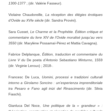
1300-1377
; (dir. Valérie Fasseur).
Violaine Chaudoreille,
La réception des élégies érotiques
d’Ovide au XVIe siècle
(dir. Sandra Provini).
Sara Cusset,
Le Charme et la Prophétie. Édition critique et
commentaire du livre XIV de l’Ovide moralisé jusqu’au vers
3550
(dir. Marylène Possamaï-Pérez et Mattia Cavagna).
Fabrice Delplanque,
Édition, traduction et commentaire du
Livre V du
De poeta
d’Antonio Sebastiano Minturno
, 1559
(dir. Virginie Leroux) ; 2018-.
Francesc De Luca,
Uomini, processi e tradizioni culturali
intorno a Girolamo Soncino : un’esperienza imprenditoriale
tra Pesaro e Fano agli inizi del Rinascimento
(dir. Silvia
Fiaschi).
Gianluca Del Noce,
Une politique de la « grandeur » :