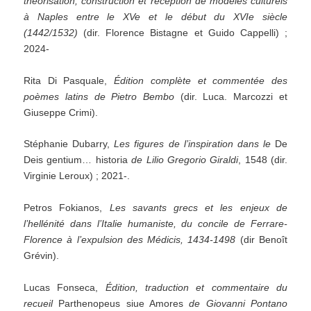
théorisation, construction et réception de modèles culturels
à Naples entre le XVe et le début du XVIe siècle
(1442/1532)
(dir. Florence Bistagne et Guido Cappelli) ;
2024-
Rita Di Pasquale,
Édition complète et commentée des
poèmes latins de Pietro Bembo
(dir. Luca. Marcozzi et
Giuseppe Crimi).
Stéphanie Dubarry,
Les figures de l’inspiration dans le
De
Deis gentium… historia
de Lilio Gregorio Giraldi
, 1548 (dir.
Virginie Leroux) ; 2021-.
Petros Fokianos,
Les savants grecs et les enjeux de
l’hellénité dans l’Italie humaniste, du concile de Ferrare-
Florence à l’expulsion des Médicis, 1434-1498
(dir Benoît
Grévin).
Lucas Fonseca,
Édition, traduction et commentaire du
recueil
Parthenopeus siue Amores
de Giovanni Pontano