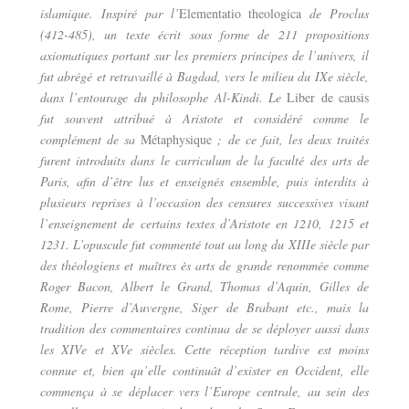
islamique. Inspiré par l’
Elementatio theologica
de Proclus
(412-485), un texte écrit sous forme de 211 propositions
axiomatiques portant sur les premiers principes de l’univers, il
fut abrégé et retravaillé à Bagdad, vers le milieu du IXe siècle,
dans l’entourage du philosophe Al-Kindi. Le
Liber de causis
fut souvent attribué à Aristote et considéré comme le
complément de sa
Métaphysique
; de ce fait, les deux traités
furent introduits dans le curriculum de la faculté des arts de
Paris, afin d’être lus et enseignés ensemble, puis interdits à
plusieurs reprises à l’occasion des censures successives visant
l’enseignement de certains textes d’Aristote en 1210, 1215 et
1231. L’opuscule fut commenté tout au long du XIIIe siècle par
des théologiens et maîtres ès arts de grande renommée comme
Roger Bacon, Albert le Grand, Thomas d’Aquin, Gilles de
Rome, Pierre d’Auvergne, Siger de Brabant etc., mais la
tradition des commentaires continua de se déployer aussi dans
les XIVe et XVe siècles. Cette réception tardive est moins
connue et, bien qu’elle continuât d’exister en Occident, elle
commença à se déplacer vers l’Europe centrale, au sein des