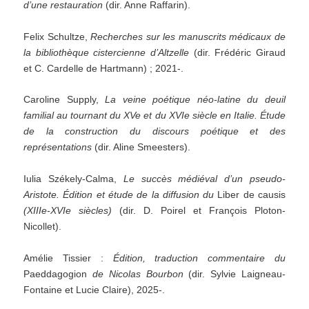
d’une restauration
(dir. Anne Raffarin).
Felix Schultze,
Recherches sur les manuscrits médicaux de
la bibliothèque cistercienne d’Altzelle
(dir. Frédéric Giraud
et C. Cardelle de Hartmann) ; 2021-.
Caroline Supply,
La veine poétique néo-latine du deuil
familial au tournant du XVe et du XVIe siècle en Italie. Étude
de la construction du discours poétique et des
représentations
(dir. Aline Smeesters).
Iulia Székely-Calma,
Le succès médiéval d’un pseudo-
Aristote. Édition et étude de la diffusion du
Liber de causis
(XIIIe-XVIe siècles)
(dir. D. Poirel et François Ploton-
Nicollet).
Amélie Tissier :
Édition, traduction commentaire du
Paeddagogion
de Nicolas Bourbon
(dir. Sylvie Laigneau-
Fontaine et Lucie Claire), 2025-.