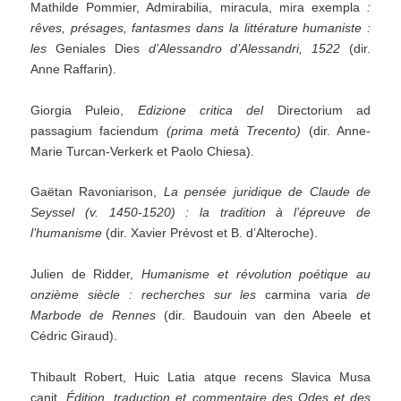
Mathilde Pommier, Admirabilia, miracula, mira exempla
:
rêves, présages, fantasmes dans la littérature humaniste :
les
Geniales Dies
d’Alessandro d’Alessandri, 1522
(dir.
Anne Raffarin).
Giorgia Puleio,
Edizione critica del
Directorium ad
passagium faciendum
(prima metà Trecento)
(dir. Anne-
Marie Turcan-Verkerk et Paolo Chiesa).
Gaëtan Ravoniarison,
La pensée juridique de Claude de
Seyssel (v. 1450-1520) : la tradition à l’épreuve de
l’humanisme
(dir. Xavier Prévost et B. d’Alteroche).
Julien de Ridder,
Humanisme et révolution poétique au
onzième siècle : recherches sur les
carmina varia
de
Marbode de Rennes
(dir. Baudouin van den Abeele et
Cédric Giraud).
Thibault Robert, Huic Latia atque recens Slavica Musa
canit.
Édition, traduction et commentaire des Odes et des