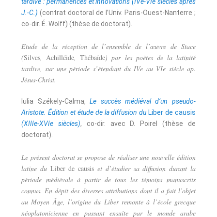
tardive : permanences et innovations (IVe-VIe siècles après
J.-C.)
(contrat doctoral de l’Univ. Paris-Ouest-Nanterre ;
co-dir. É. Wolff) (thèse de doctorat).
Etude de la réception de l’ensemble de l’œuvre de Stace
(
Silves
,
Achilléide
,
Thébaïde
) par les poètes de la latinité
tardive, sur une période s’étendant du IVe au VIe siècle ap.
Jésus-Christ.
Iulia Székely-Calma,
Le succès médiéval d’un pseudo-
Aristote. Édition et étude de la diffusion du
Liber de causis
(XIIIe-XVIe siècles)
, co-dir. avec D. Poirel (thèse de
doctorat).
Le présent doctorat se propose de réaliser une nouvelle édition
latine du
Liber de causis
et d’étudier sa diffusion durant la
période médiévale à partir de tous les témoins manuscrits
connus. En dépit des diverses attributions dont il a fait l’objet
au Moyen Âge, l’origine du Liber remonte à l’école grecque
néoplatonicienne en passant ensuite par le monde arabe