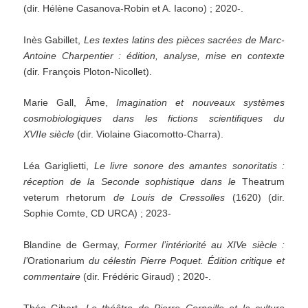
(dir. Hélène Casanova-Robin et A. Iacono) ; 2020-.
Inès Gabillet,
Les textes latins des pièces sacrées de Marc-
Antoine Charpentier : édition, analyse, mise en contexte
(dir. François Ploton-Nicollet).
Marie Gall, Âme,
Imagination et nouveaux systèmes
cosmobiologiques dans les fictions scientifiques du
XVIIe siècle
(dir. Violaine Giacomotto-Charra).
Léa Gariglietti,
Le livre sonore des amantes sonoritatis :
réception de la Seconde sophistique dans le
Theatrum
veterum rhetorum
de Louis de Cressolles
(1620) (dir.
Sophie Comte, CD URCA) ; 2023-
Blandine de Germay,
Former l’intériorité au XIVe siècle :
l’
Orationarium
du célestin Pierre Poquet. Édition critique et
commentaire
(dir. Frédéric Giraud) ; 2020-.
Théo Gibert,
Le théâtre de Pierre Corneille et la culture