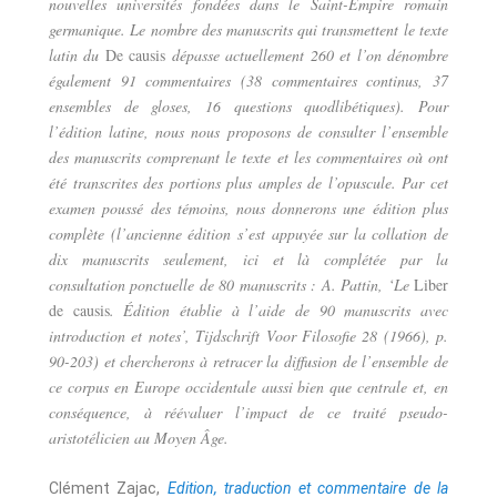
nouvelles universités fondées dans le Saint-Empire romain
germanique. Le nombre des manuscrits qui transmettent le texte
latin du
De causis
dépasse actuellement 260 et l’on dénombre
également 91 commentaires (38 commentaires continus, 37
ensembles de gloses, 16 questions quodlibétiques). Pour
l’édition latine, nous nous proposons de consulter l’ensemble
des manuscrits comprenant le texte et les commentaires où ont
été transcrites des portions plus amples de l’opuscule. Par cet
examen poussé des témoins, nous donnerons une édition plus
complète (l’ancienne édition s’est appuyée sur la collation de
dix manuscrits seulement, ici et là complétée par la
consultation ponctuelle de 80 manuscrits : A. Pattin, ‘Le
Liber
de causis
. Édition établie à l’aide de 90 manuscrits avec
introduction et notes’, Tijdschrift Voor Filosofie 28 (1966), p.
90-203) et chercherons à retracer la diffusion de l’ensemble de
ce corpus en Europe occidentale aussi bien que centrale et, en
conséquence, à réévaluer l’impact de ce traité pseudo-
aristotélicien au Moyen Âge.
Clément Zajac,
Edition, traduction et commentaire de la