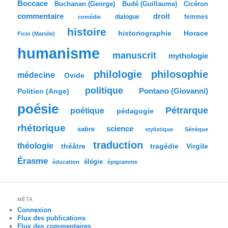
Boccace
c
Buchanan (George)
Budé (Guillaume)
Cicéron
h
commentaire
droit
dialogue
femmes
comédie
e
histoire
historiographie
Horace
Ficin (Marsile)
humanisme
manuscrit
mythologie
philologie
philosophie
médecine
Ovide
politique
Pontano (Giovanni)
Politien (Ange)
poésie
Pétrarque
poétique
pédagogie
rhétorique
science
satire
stylistique
Sénèque
traduction
théologie
tragédie
Virgile
théâtre
Érasme
élégie
éducation
épigramme
MÉTA
Connexion
Flux des publications
Flux des commentaires