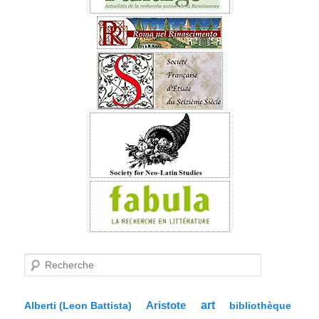
R
e
c
h
e
Aristote
art
bibliothèque
Alberti (Leon Battista)
r