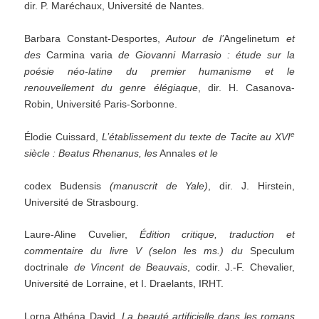
dir. P. Maréchaux, Université de Nantes.
Barbara Constant-Desportes,
Autour de l
’
Angelinetum
et
des
Carmina varia
de Giovanni Marrasio :
étude
sur la
poésie néo-latine
du premier
humanisme et le
renouvellement du genre élégiaque
, dir. H. Casanova-
Robin, Université Paris-Sorbonne.
e
Élodie Cuissard,
L
’
établissement
du
texte
de
Tacite
au
XVI
siècle
:
Beatus
Rhenanus,
les
Annales
et
le
codex Budensis
(manuscrit
de
Yale)
, dir. J. Hirstein,
Université de Strasbourg.
Laure-Aline Cuvelier,
Édition critique, traduction et
commentaire du livre V (selon les ms.) du
Speculum
doctrinale
de Vincent de Beauvais
, codir. J.-F. Chevalier,
Université de Lorraine, et I. Draelants, IRHT.
Lorna Athéna David,
La
beauté
artificielle
dans
les
romans