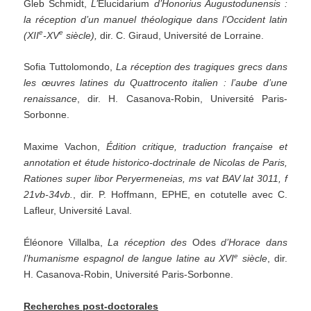
Gleb Schmidt,
L
’
Elucidarium
d
’
Honorius Augustodunensis :
la réception d
’
un manuel théologique dans
l
’
Occident latin
e
e
(XII
-XV
siècle),
dir. C. Giraud, Université de Lorraine.
Sofia Tuttolomondo,
La réception des tragiques grecs dans
les œuvres latines du Quattro
cento italien : l
’
aube
d
’
une
renaissance
, dir. H. Casanova-Robin, Université Paris-
Sorbonne.
Maxime Vachon,
Édition critique, traduction française et
annotation et étude historico-doctrinale
de
Nicolas de
Paris,
Rationes super libor Peryermeneias, ms vat BAV lat 3011, f
21vb-34vb.
, dir. P. Hoffmann, EPHE, en cotutelle avec C.
Lafleur, Université Laval.
Éléonore Villalba,
La réception des
Odes
d
’
Horace dans
e
l
’
humanisme espagnol de langue latine au
XVI
siècle
, dir.
H. Casanova-Robin, Université Paris-Sorbonne.
Recherches post-doctorales