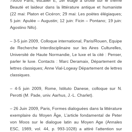
75005 Paris, escalier E, 1er étage à droite sur le thème
Beauté et laideur dans la littérature antique et humaniste
(22 mai: Platon et Cicéron; 29 mai: Les poètes élégiaques;
5 juin: Apulée – Augustin; 12 juin: Ficin – Pontano; 19 juin:
Agostino Nifo).
– 3-5 juin 2009, Colloque international, Paris/Rouen, Equipe
de Recherche Interdisciplinaire sur les Aires Culturelles,
Université de Haute Normandie, Le luxe et la cité : Penser,
parler le luxe. Contacts : Marc Deramaix, Département de
lettres classiques; Anne Vial-Logeay Département de lettres
classiques.
– 4-5 juin 2009, Rome, Istituto Danese, colloque sur N.
Perotti (M. Pade, univ. Aarhus, J.-L. Charlet).
– 26 Juin 2009, Paris, Formes dialoguées dans la littérature
exemplaire du Moyen Âge, L’article fondamental de Peter
von Moos sur le dialogue latin au Moyen Age (Annales
ESC, 1989, vol. 44, p. 993-1028) a attiré l’attention sur