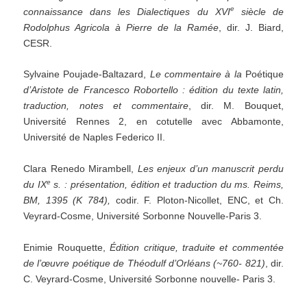
e
connaissance dans les Dialectiques du XVI
siècle de
Rodolphus Agricola à Pierre de la Ramée
, dir. J. Biard,
CESR.
Sylvaine Poujade-Baltazard,
Le commentaire à
la
Poétique
d
’
Aristote de Francesco Robortello
:
édition du
texte
latin,
traduction,
notes
et
commentaire
, dir. M. Bouquet,
Université Rennes 2, en cotutelle avec Abbamonte,
Université de Naples Federico II.
Clara Renedo Mirambell,
Les
enjeux d
’
un
manuscrit perdu
e
du
IX
s. :
présentation,
édition
et
traduction
du
ms. Reims,
BM, 1395 (K 784),
codir. F. Ploton-Nicollet, ENC, et Ch.
Veyrard-Cosme, Université Sorbonne Nouvelle-Paris 3.
Enimie Rouquette,
Édition critique, traduite et commentée
de l
’œuvre poétique de Théodulf d’
Orléans (~760-
821)
, dir.
C. Veyrard-Cosme, Université Sorbonne nouvelle- Paris 3.