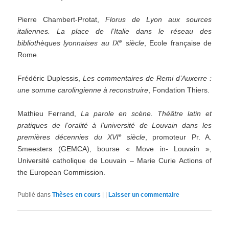
Pierre Chambert-Protat,
Florus
de
Lyon
aux
sources
italiennes.
La
place
de
l
’
Italie
dans le
réseau
des
e
bibliothèques lyonnaises au IX
siècle
, Ecole française de
Rome.
Frédéric Duplessis,
Les commentaires de Remi d
’
Auxerre :
une somme carolingienne à reconstruire
, Fondation Thiers.
Mathieu Ferrand,
La parole en scène. Théâtre latin et
pratiques de l’oralité à l’université de Louvain dans les
e
premières décennies du XVI
siècle
, promoteur Pr. A.
Smeesters (GEMCA), bourse « Move in- Louvain »,
Université catholique de Louvain – Marie Curie Actions of
the European Commission.
Publié dans
Thèses en cours
|
|
Laisser un commentaire