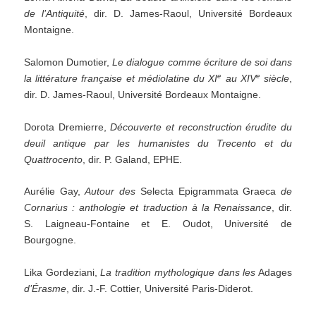
de
l
’
Antiquité
, dir. D. James-Raoul, Université Bordeaux
Montaigne.
Salomon Dumotier,
Le dialogue comme écriture de soi dans
e
e
la littérature française et médiolatine du XI
au XIV
siècle
,
dir. D. James-Raoul, Université Bordeaux Montaigne.
Dorota Dremierre,
Découverte et reconstruction érudite du
deuil antique par les humanistes du Trecento et du
Quattrocento
, dir. P. Galand, EPHE.
Aurélie Gay,
Autour
des
Selecta Epigrammata Graeca
de
Cornarius
:
anthologie
et
traduction
à
la
Renaissance
, dir.
S. Laigneau-Fontaine et E. Oudot, Université de
Bourgogne.
Lika Gordeziani,
La tradition mythologique dans les
Adages
d
’
Érasme
, dir. J.-F. Cottier, Université Paris-Diderot.