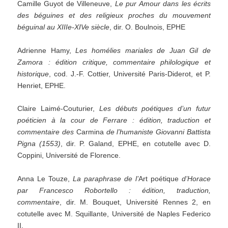
Camille Guyot de Villeneuve,
Le pur Amour dans les écrits
des béguines et des religieux proches du
mouvement
béguinal au XIIIe-XIVe siècle
, dir. O. Boulnois, EPHE
Adrienne Hamy,
Les homélies mariales de Juan Gil de
Zamora : édition critique, commentaire philologique et
historique
, cod. J.-F. Cottier, Université Paris-Diderot, et P.
Henriet, EPHE.
Claire Laimé-Couturier,
Les débuts poétiques d
’
un futur
poéticien à la cour de Ferrare : édition, traduction et
commentaire
des
Carmina
de l
’
humaniste Giovanni Battista
Pigna (1553)
, dir. P. Galand, EPHE, en cotutelle avec D.
Coppini, Université de Florence.
Anna Le Touze,
La paraphrase de l
’
Art poétique
d
’
Horace
par Francesco Robortello :
édition, traduction,
commentaire
, dir. M. Bouquet, Université Rennes 2, en
cotutelle avec M. Squillante, Université de Naples Federico
II.