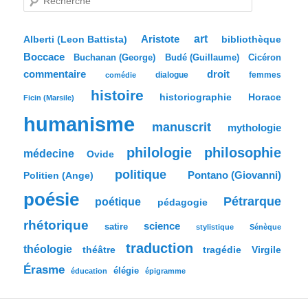
e
c
h
e
Aristote
art
bibliothèque
Alberti (Leon Battista)
r
Boccace
c
Buchanan (George)
Budé (Guillaume)
Cicéron
h
commentaire
droit
dialogue
femmes
comédie
e
histoire
historiographie
Horace
Ficin (Marsile)
humanisme
manuscrit
mythologie
philologie
philosophie
médecine
Ovide
politique
Pontano (Giovanni)
Politien (Ange)
poésie
Pétrarque
poétique
pédagogie
rhétorique
science
satire
stylistique
Sénèque
traduction
théologie
tragédie
Virgile
théâtre
Érasme
élégie
éducation
épigramme