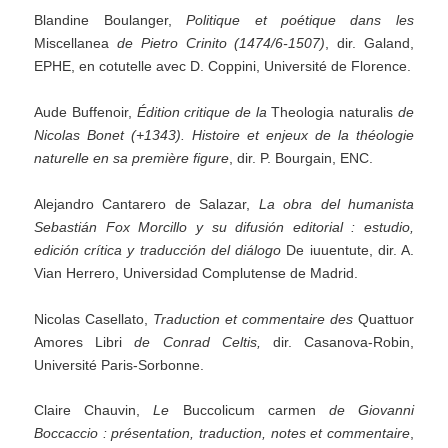
Blandine Boulanger,
Politique
et
poétique
dans
les
Miscellanea
de
Pietro
Crinito
(1474/6-1507)
, dir. Galand,
EPHE, en cotutelle avec D. Coppini, Université de Florence.
Aude Buffenoir,
Édition critique de la
Theologia naturalis
de
Nicolas Bonet (+1343). Histoire et enjeux
de la théologie
naturelle en sa première figure
, dir. P. Bourgain, ENC.
Alejandro Cantarero de Salazar,
La obra del humanista
Sebastián Fox Morcillo y su difusión editorial :
estudio,
edición crítica y traducción del diálogo
De iuuentute, dir. A.
Vian Herrero, Universidad Complutense de Madrid.
Nicolas Casellato,
Traduction
et
commentaire
des
Quattuor
Amores Libri
de
Conrad
Celtis,
dir. Casanova-Robin,
Université Paris-Sorbonne.
Claire Chauvin,
Le
Buccolicum carmen
de Giovanni
Boccaccio : présentation, traduction, notes et commentaire
,