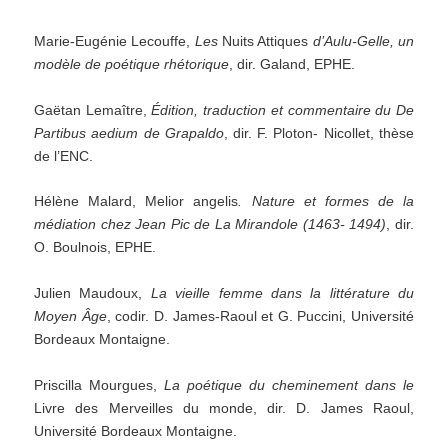
Marie-Eugénie Lecouffe,
Les
Nuits Attiques
d
’
Aulu-Gelle,
un
modèle
de
poétique
rhétorique
, dir. Galand, EPHE.
Gaëtan Lemaître,
Édition, traduction et commentaire du De
Partibus aedium de Grapaldo
, dir. F. Ploton- Nicollet, thèse
de l’ENC.
Hélène Malard, Melior angelis
. Nature et formes de la
médiation chez Jean Pic de La Mirandole (1463-
1494)
, dir.
O. Boulnois, EPHE.
Julien Maudoux,
La vieille femme dans la littérature du
Moyen Âge
, codir. D. James-Raoul et G. Puccini, Université
Bordeaux Montaigne.
Priscilla Mourgues,
La poétique du cheminement dans le
Livre des Merveilles du monde, dir. D. James Raoul,
Université Bordeaux Montaigne.