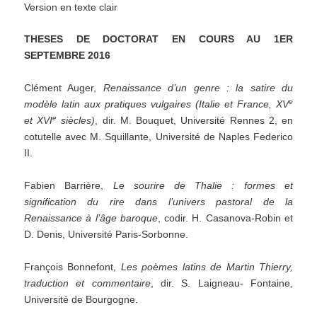
Version en texte clair
THESES DE DOCTORAT EN COURS AU
1
ER
SEPTEMBRE
2016
Clément Auger,
Renaissance d
’
un genre : la satire du
e
modèle latin aux pratiques vulgaires (Italie et France,
XV
e
et XVI
siècles)
, dir. M. Bouquet, Université Rennes 2, en
cotutelle avec M. Squillante, Université de Naples Federico
II.
Fabien Barrière,
Le sourire de Thalie
: formes et
signification du rire dans l
’
univers pastoral de la
Renaissance à
l
’
âge baroque
, codir. H. Casanova-Robin et
D. Denis, Université Paris-Sorbonne.
François Bonnefont,
Les poèmes latins de Martin Thierry,
traduction et commentaire
, dir. S. Laigneau- Fontaine,
Université de Bourgogne.