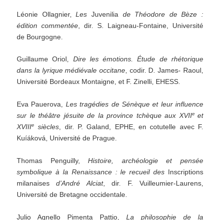
Léonie Ollagnier,
Les
Juvenilia
de Théodore de Bèze :
édition commentée
, dir. S. Laigneau-Fontaine, Université
de Bourgogne.
Guillaume Oriol,
Dire les émotions. Étude de rhétorique
dans la lyrique médiévale occitane
, codir. D. James- Raoul,
Université Bordeaux Montaigne, et F. Zinelli, EHESS.
Eva Pauerova,
Les
tragédies
de
Sénèque
et
leur
influence
e
sur
le
théâtre
jésuite
de
la
province
tchèque
aux
XVII
et
e
XVIII
siècles
, dir. P. Galand, EPHE, en cotutelle avec F.
Kuíáková, Université de Prague.
Thomas Penguilly,
Histoire, archéologie et pensée
symbolique à la Renaissance : le recueil des
Inscriptions
milanaises
d
’
André Alciat
, dir. F. Vuilleumier-Laurens,
Université de Bretagne occidentale.
Julio Agnello Pimenta Pattio,
La philosophie de la