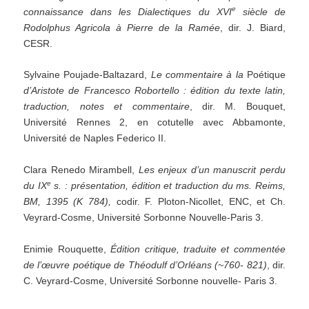
e
connaissance dans les Dialectiques du XVI
siècle de
Rodolphus Agricola à Pierre de la Ramée
, dir. J. Biard,
CESR.
Sylvaine Poujade-Baltazard,
Le commentaire à
la
Poétique
d
’
Aristote de Francesco Robortello
:
édition du
texte
latin,
traduction,
notes
et
commentaire
, dir. M. Bouquet,
Université Rennes 2, en cotutelle avec Abbamonte,
Université de Naples Federico II.
Clara Renedo Mirambell,
Les
enjeux d
’
un
manuscrit perdu
e
du
IX
s. :
présentation,
édition
et
traduction
du
ms. Reims,
BM, 1395 (K 784),
codir. F. Ploton-Nicollet, ENC, et Ch.
Veyrard-Cosme, Université Sorbonne Nouvelle-Paris 3.
Enimie Rouquette,
Édition critique, traduite et commentée
de l
’œuvre poétique de Théodulf d’
Orléans (~760-
821)
, dir.
C. Veyrard-Cosme, Université Sorbonne nouvelle- Paris 3.