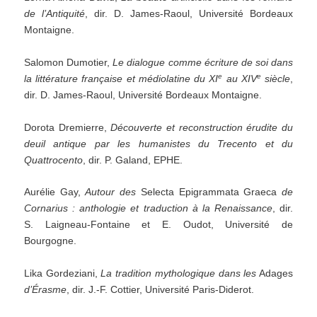
de
l
’
Antiquité
, dir. D. James-Raoul, Université Bordeaux
Montaigne.
Salomon Dumotier,
Le dialogue comme écriture de soi dans
e
e
la littérature française et médiolatine du XI
au XIV
siècle
,
dir. D. James-Raoul, Université Bordeaux Montaigne.
Dorota Dremierre,
Découverte et reconstruction érudite du
deuil antique par les humanistes du Trecento et du
Quattrocento
, dir. P. Galand, EPHE.
Aurélie Gay,
Autour
des
Selecta Epigrammata Graeca
de
Cornarius
:
anthologie
et
traduction
à
la
Renaissance
, dir.
S. Laigneau-Fontaine et E. Oudot, Université de
Bourgogne.
Lika Gordeziani,
La tradition mythologique dans les
Adages
d
’
Érasme
, dir. J.-F. Cottier, Université Paris-Diderot.