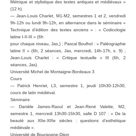
Métrique et stylistique des textes antiques et médiévaux »
(12 h).
— Jean-Louis Charlet, M1-M2, semestres 1 et 2, vendredi
9h-12h ou lundi 9h-12h, en alternance dans le séminaire «
Technique d’édition des textes anciens » : « Codicologie
latine I-II-III » (6h
pour chaque niveau, Jas,) ; Pascal Boulhol : « Paléographie
latine II » (6h, 2 séances, Jas, mercredi, 14h-17h, s. 9) ;
Jean-Louis Charlet : « Critique textuelle » III (6h, 2
séances, Jas).
Université Michel de Montaigne-Bordeaux 3
Cours
— Patrick Henriet, L3, semestre 1, jeudi 10h30-12h30,
cours de latin médiéval.
Séminaire
— Danièle James-Raoul et Jean-René Valette, M2,
semestre 1, mercredi 13h30-15h30, salle D 107 : « De la
beauté aux XIIe-XIIIe siècles : questions d’esthétique
médiévale ».
Université de Bourgogne-Dijon