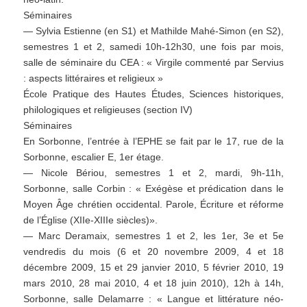
Séminaires
— Sylvia Estienne (en S1) et Mathilde Mahé-Simon (en S2),
semestres 1 et 2, samedi 10h-12h30, une fois par mois,
salle de séminaire du CEA : « Virgile commenté par Servius
: aspects littéraires et religieux »
École Pratique des Hautes Études, Sciences historiques,
philologiques et religieuses (section IV)
Séminaires
En Sorbonne, l’entrée à l’EPHE se fait par le 17, rue de la
Sorbonne, escalier E, 1er étage.
— Nicole Bériou, semestres 1 et 2, mardi, 9h-11h,
Sorbonne, salle Corbin : « Exégèse et prédication dans le
Moyen Âge chrétien occidental. Parole, Écriture et réforme
de l’Église (XIIe-XIIIe siècles)».
— Marc Deramaix, semestres 1 et 2, les 1er, 3e et 5e
vendredis du mois (6 et 20 novembre 2009, 4 et 18
décembre 2009, 15 et 29 janvier 2010, 5 février 2010, 19
mars 2010, 28 mai 2010, 4 et 18 juin 2010), 12h à 14h,
Sorbonne, salle Delamarre : « Langue et littérature néo-