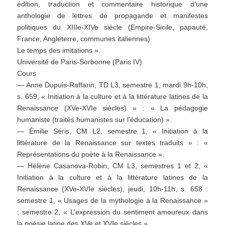
édition, traduction et commentaire historique d’une
anthologie de lettres de propagande et manifestes
politiques du XIIIe-XIVe siècle (Empire-Sicile, papauté,
France, Angleterre, communes italiennes)
Le temps des imitations ».
Université de Paris-Sorbonne (Paris IV)
Cours
— Anne Dupuis-Raffarin, TD L3, semestre 1, mardi 9h-10h,
s. 659, « Initiation à la culture et à la littérature latines de la
Renaissance (XVe-XVIe siècles) » : « La pédagogie
humaniste (traités humanistes sur l’éducation) ».
— Émilie Séris, CM L2, semestre 1, « Initiation à la
littérature de la Renaissance sur textes traduits » : «
Représentations du poète à la Renaissance ».
— Hélène Casanova-Robin, CM L3, semestres 1 et 2, «
Initiation à la culture et à la littérature latines de la
Renaissance (XVe-XVIe siècles), jeudi, 10h-11h, s. 658 :
semestre 1, « Usages de la mythologie à la Renaissance »
; semestre 2, « L’expression du sentiment amoureux dans
la poésie latine des XVe et XVIe siècles ».