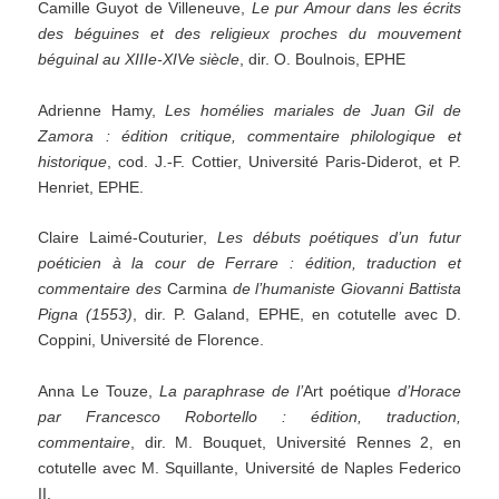
Camille Guyot de Villeneuve,
Le pur Amour dans les écrits
des béguines et des religieux proches du
mouvement
béguinal au XIIIe-XIVe siècle
, dir. O. Boulnois, EPHE
Adrienne Hamy,
Les homélies mariales de Juan Gil de
Zamora : édition critique, commentaire philologique et
historique
, cod. J.-F. Cottier, Université Paris-Diderot, et P.
Henriet, EPHE.
Claire Laimé-Couturier,
Les débuts poétiques d
’
un futur
poéticien à la cour de Ferrare : édition, traduction et
commentaire
des
Carmina
de l
’
humaniste Giovanni Battista
Pigna (1553)
, dir. P. Galand, EPHE, en cotutelle avec D.
Coppini, Université de Florence.
Anna Le Touze,
La paraphrase de l
’
Art poétique
d
’
Horace
par Francesco Robortello :
édition, traduction,
commentaire
, dir. M. Bouquet, Université Rennes 2, en
cotutelle avec M. Squillante, Université de Naples Federico
II.