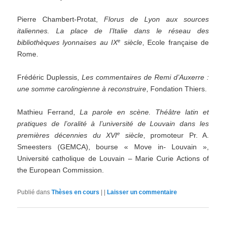
Pierre Chambert-Protat,
Florus
de
Lyon
aux
sources
italiennes.
La
place
de
l
’
Italie
dans le
réseau
des
e
bibliothèques lyonnaises au IX
siècle
, Ecole française de
Rome.
Frédéric Duplessis,
Les commentaires de Remi d
’
Auxerre :
une somme carolingienne à reconstruire
, Fondation Thiers.
Mathieu Ferrand,
La parole en scène. Théâtre latin et
pratiques de l’oralité à l’université de Louvain dans les
e
premières décennies du XVI
siècle
, promoteur Pr. A.
Smeesters (GEMCA), bourse « Move in- Louvain »,
Université catholique de Louvain – Marie Curie Actions of
the European Commission.
Publié dans
Thèses en cours
|
|
Laisser un commentaire