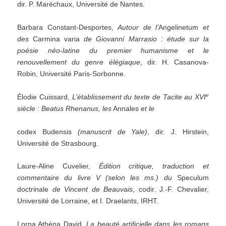
dir. P. Maréchaux, Université de Nantes.
Barbara Constant-Desportes,
Autour de l
’
Angelinetum
et
des
Carmina varia
de Giovanni Marrasio :
étude
sur la
poésie néo-latine
du premier
humanisme et le
renouvellement du genre élégiaque
, dir. H. Casanova-
Robin, Université Paris-Sorbonne.
e
Élodie Cuissard,
L
’
établissement
du
texte
de
Tacite
au
XVI
siècle
:
Beatus
Rhenanus,
les
Annales
et
le
codex Budensis
(manuscrit
de
Yale)
, dir. J. Hirstein,
Université de Strasbourg.
Laure-Aline Cuvelier,
Édition critique, traduction et
commentaire du livre V (selon les ms.) du
Speculum
doctrinale
de Vincent de Beauvais
, codir. J.-F. Chevalier,
Université de Lorraine, et I. Draelants, IRHT.
Lorna Athéna David,
La
beauté
artificielle
dans
les
romans