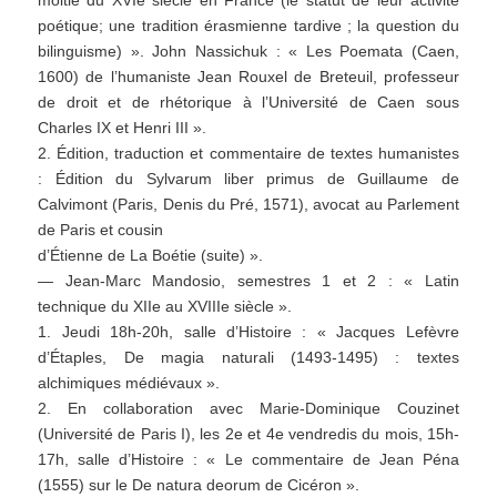
moitié du XVIe siècle en France (le statut de leur activité
poétique; une tradition érasmienne tardive ; la question du
bilinguisme) ». John Nassichuk : « Les Poemata (Caen,
1600) de l’humaniste Jean Rouxel de Breteuil, professeur
de droit et de rhétorique à l’Université de Caen sous
Charles IX et Henri III ».
2. Édition, traduction et commentaire de textes humanistes
: Édition du Sylvarum liber primus de Guillaume de
Calvimont (Paris, Denis du Pré, 1571), avocat au Parlement
de Paris et cousin
d’Étienne de La Boétie (suite) ».
— Jean-Marc Mandosio, semestres 1 et 2 : « Latin
technique du XIIe au XVIIIe siècle ».
1. Jeudi 18h-20h, salle d’Histoire : « Jacques Lefèvre
d’Étaples, De magia naturali (1493-1495) : textes
alchimiques médiévaux ».
2. En collaboration avec Marie-Dominique Couzinet
(Université de Paris I), les 2e et 4e vendredis du mois, 15h-
17h, salle d’Histoire : « Le commentaire de Jean Péna
(1555) sur le De natura deorum de Cicéron ».