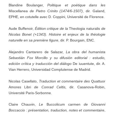
Blandine Boulanger,
Politique
et
poétique
dans
les
Miscellanea
de
Pietro
Crinito
(1474/6-1507)
, dir. Galand,
EPHE, en cotutelle avec D. Coppini, Université de Florence.
Aude Buffenoir,
Édition critique de la
Theologia naturalis
de
Nicolas Bonet (+1343). Histoire et enjeux
de la théologie
naturelle en sa première figure
, dir. P. Bourgain, ENC.
Alejandro Cantarero de Salazar,
La obra del humanista
Sebastián Fox Morcillo y su difusión editorial :
estudio,
edición crítica y traducción del diálogo
De iuuentute, dir. A.
Vian Herrero, Universidad Complutense de Madrid.
Nicolas Casellato,
Traduction
et
commentaire
des
Quattuor
Amores Libri
de
Conrad
Celtis,
dir. Casanova-Robin,
Université Paris-Sorbonne.
Claire Chauvin,
Le
Buccolicum carmen
de Giovanni
Boccaccio : présentation, traduction, notes et commentaire
,