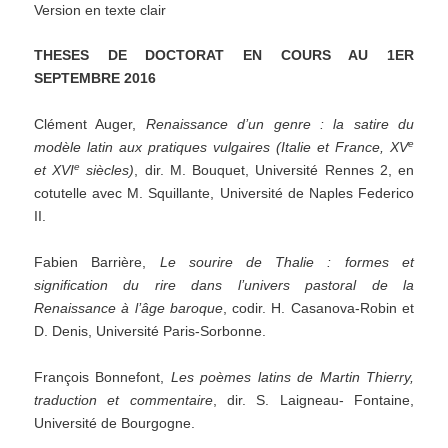
Version en texte clair
THESES DE DOCTORAT EN COURS AU
1
ER
SEPTEMBRE
2016
Clément Auger,
Renaissance d
’
un genre : la satire du
e
modèle latin aux pratiques vulgaires (Italie et France,
XV
e
et XVI
siècles)
, dir. M. Bouquet, Université Rennes 2, en
cotutelle avec M. Squillante, Université de Naples Federico
II.
Fabien Barrière,
Le sourire de Thalie
: formes et
signification du rire dans l
’
univers pastoral de la
Renaissance à
l
’
âge baroque
, codir. H. Casanova-Robin et
D. Denis, Université Paris-Sorbonne.
François Bonnefont,
Les poèmes latins de Martin Thierry,
traduction et commentaire
, dir. S. Laigneau- Fontaine,
Université de Bourgogne.