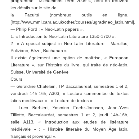
programme : Michaelmas Term 2009 », dont on trouvera
les détails sur le site de
la Faculté (nombreux outils en ligne.
[http://www.mml.cam.ac.uk/other/courses/ugrad/neo_latin.html].
— Philip Ford : « Neo-Latin papers ».
1. « Introduction to Neo-Latin Literature 1350-1700 ».
2. « A special subject in Neo-Latin Literature : Marullus,
Poliziano, Bèze, Buchanan ».
Il existe également une option de maîtrise, « European
Literature », sur l’histoire du livre, qui traite de néo-latin.
Suisse, Université de Genève
Cours
— Géraldine Châtelain, TP Baccalauréat, semestres 1 et 2,
vendredi 14h-16h, A303, « Lecture commentée de textes
latins médiévaux » : « Lecture de textes ».
— Luca Barbieri, Yasmina Foehr-Janssen, Jean-Yves
Tilliette, Baccalauréat, semestres 1 et 2, jeudi 14h-16h,
salle A113, « Introduction aux études de littérature
médiévale » : « Histoire littéraire du Moyen Âge latin,
français et provençal ».