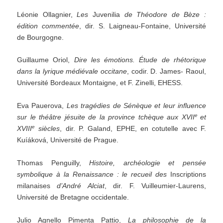
Léonie Ollagnier,
Les
Juvenilia
de Théodore de Bèze :
édition commentée
, dir. S. Laigneau-Fontaine, Université
de Bourgogne.
Guillaume Oriol,
Dire les émotions. Étude de rhétorique
dans la lyrique médiévale occitane
, codir. D. James- Raoul,
Université Bordeaux Montaigne, et F. Zinelli, EHESS.
Eva Pauerova,
Les
tragédies
de
Sénèque
et
leur
influence
e
sur
le
théâtre
jésuite
de
la
province
tchèque
aux
XVII
et
e
XVIII
siècles
, dir. P. Galand, EPHE, en cotutelle avec F.
Kuíáková, Université de Prague.
Thomas Penguilly,
Histoire, archéologie et pensée
symbolique à la Renaissance : le recueil des
Inscriptions
milanaises
d
’
André Alciat
, dir. F. Vuilleumier-Laurens,
Université de Bretagne occidentale.
Julio Agnello Pimenta Pattio,
La philosophie de la