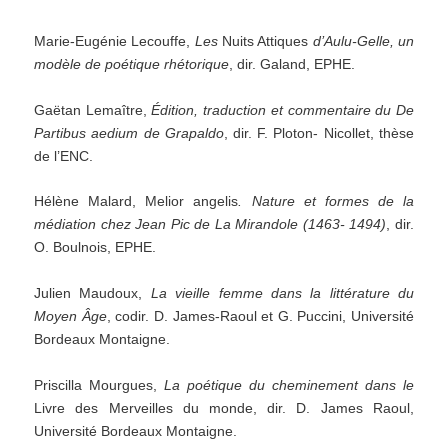
Marie-Eugénie Lecouffe,
Les
Nuits Attiques
d
’
Aulu-Gelle,
un
modèle
de
poétique
rhétorique
, dir. Galand, EPHE.
Gaëtan Lemaître,
Édition, traduction et commentaire du De
Partibus aedium de Grapaldo
, dir. F. Ploton- Nicollet, thèse
de l’ENC.
Hélène Malard, Melior angelis
. Nature et formes de la
médiation chez Jean Pic de La Mirandole (1463-
1494)
, dir.
O. Boulnois, EPHE.
Julien Maudoux,
La vieille femme dans la littérature du
Moyen Âge
, codir. D. James-Raoul et G. Puccini, Université
Bordeaux Montaigne.
Priscilla Mourgues,
La poétique du cheminement dans le
Livre des Merveilles du monde, dir. D. James Raoul,
Université Bordeaux Montaigne.