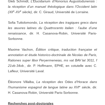
Gleb Schmidt,
L
’
Elucidarium
d
’
Honorius Augustodunensis :
la réception d
’
un manuel théologique dans
l
’
Occident latin
e
e
(XII
-XV
siècle),
dir. C. Giraud, Université de Lorraine.
Sofia Tuttolomondo,
La réception des tragiques grecs dans
les œuvres latines du Quattro
cento italien : l
’
aube
d
’
une
renaissance
, dir. H. Casanova-Robin, Université Paris-
Sorbonne.
Maxime Vachon,
Édition critique, traduction française et
annotation et étude historico-doctrinale
de
Nicolas de
Paris,
Rationes super libor Peryermeneias, ms vat BAV lat 3011, f
21vb-34vb.
, dir. P. Hoffmann, EPHE, en cotutelle avec C.
Lafleur, Université Laval.
Éléonore Villalba,
La réception des
Odes
d
’
Horace dans
e
l
’
humanisme espagnol de langue latine au
XVI
siècle
, dir.
H. Casanova-Robin, Université Paris-Sorbonne.
Recherches post-doctorales