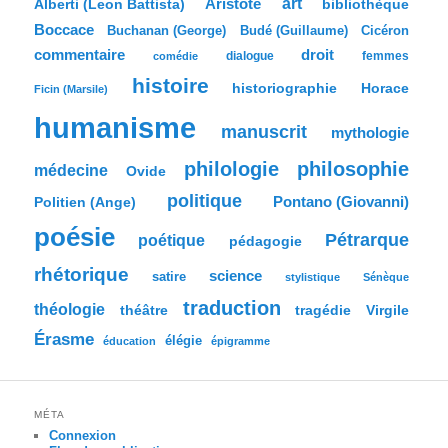
Aristote
art
bibliothèque
Alberti (Leon Battista)
r
Boccace
c
Buchanan (George)
Budé (Guillaume)
Cicéron
h
commentaire
droit
dialogue
femmes
comédie
e
histoire
historiographie
Horace
Ficin (Marsile)
humanisme
manuscrit
mythologie
philologie
philosophie
médecine
Ovide
politique
Pontano (Giovanni)
Politien (Ange)
poésie
Pétrarque
poétique
pédagogie
rhétorique
science
satire
stylistique
Sénèque
traduction
théologie
tragédie
Virgile
théâtre
Érasme
élégie
éducation
épigramme
MÉTA
Connexion