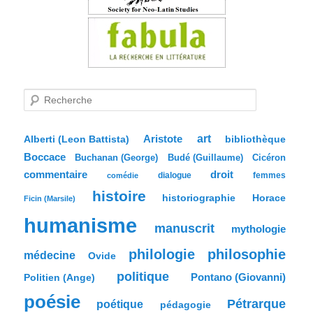
R
e
c
h
e
Aristote
art
bibliothèque
Alberti (Leon Battista)
r
Boccace
c
Buchanan (George)
Budé (Guillaume)
Cicéron
h
commentaire
droit
dialogue
femmes
comédie
e
histoire
historiographie
Horace
Ficin (Marsile)
humanisme
manuscrit
mythologie
philologie
philosophie
médecine
Ovide
politique
Pontano (Giovanni)
Politien (Ange)
poésie
Pétrarque
poétique
pédagogie