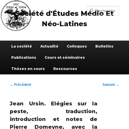
Aller
au
Recherche
Société d'Études Médio Et
contenu
principal
Néo-Latines
Menu
La société
Actualité
Colloques
Bulletins
principal
Publications
Cours et séminaires
Thèses en cours
Ressources
Navigation
←
Précédent
Suivant
→
des
articles
Jean Ursin. Elégies sur la
peste, traduction,
introduction et notes de
Pierre Domeyne, avec la