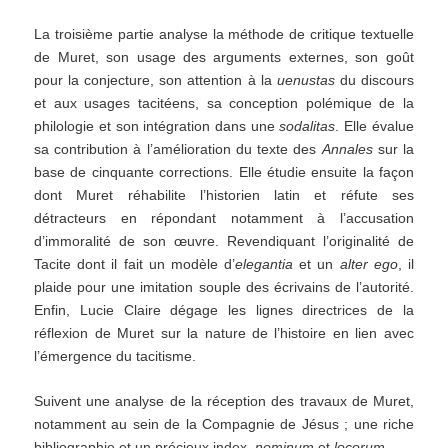
La troisième partie analyse la méthode de critique textuelle
de Muret, son usage des arguments externes, son goût
pour la conjecture, son attention à la
uenustas
du discours
et aux usages tacitéens, sa conception polémique de la
philologie et son intégration dans une
sodalitas
. Elle évalue
sa contribution à l’amélioration du texte des
Annales
sur la
base de cinquante corrections. Elle étudie ensuite la façon
dont Muret réhabilite l’historien latin et réfute ses
détracteurs en répondant notamment à l’accusation
d’immoralité de son œuvre. Revendiquant l’originalité de
Tacite dont il fait un modèle d’
elegantia
et un
alter ego
, il
plaide pour une imitation souple des écrivains de l’autorité.
Enfin, Lucie Claire dégage les lignes directrices de la
réflexion de Muret sur la nature de l’histoire en lien avec
l’émergence du tacitisme.
Suivent une analyse de la réception des travaux de Muret,
notamment au sein de la Compagnie de Jésus ; une riche
bibliographie et un précieux index,
nominum
et
locorum
.