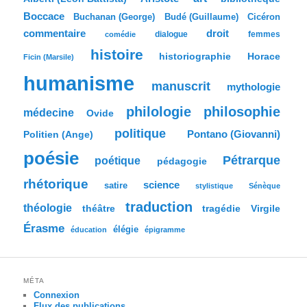
r
Boccace
c
Buchanan (George)
Budé (Guillaume)
Cicéron
h
commentaire
droit
dialogue
femmes
comédie
e
histoire
historiographie
Horace
Ficin (Marsile)
humanisme
manuscrit
mythologie
philologie
philosophie
médecine
Ovide
politique
Pontano (Giovanni)
Politien (Ange)
poésie
Pétrarque
poétique
pédagogie
rhétorique
science
satire
stylistique
Sénèque
traduction
théologie
tragédie
Virgile
théâtre
Érasme
élégie
éducation
épigramme
MÉTA
Connexion
Flux des publications