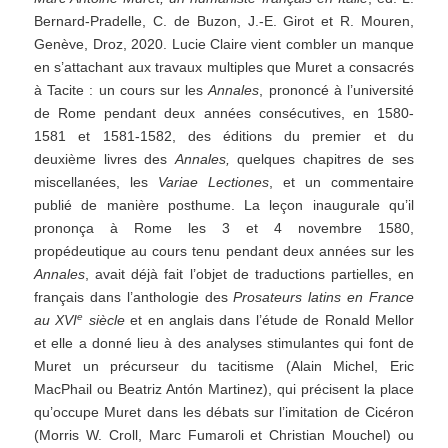
Bernard-Pradelle, C. de Buzon, J.-E. Girot et R. Mouren,
Genève, Droz, 2020. Lucie Claire vient combler un manque
en s’attachant aux travaux multiples que Muret a consacrés
à Tacite : un cours sur les
Annales
, prononcé à l’université
de Rome pendant deux années consécutives, en 1580-
1581 et 1581-1582, des éditions du premier et du
deuxième livres des
Annales,
quelques chapitres de ses
miscellanées, les
Variae Lectiones
, et un commentaire
publié de manière posthume. La leçon inaugurale qu’il
prononça à Rome les 3 et 4 novembre 1580,
propédeutique au cours tenu pendant deux années sur les
Annales
, avait déjà fait l’objet de traductions partielles, en
français dans l’anthologie des
Prosateurs latins en France
e
au XVI
siècle
et en anglais dans l’étude de Ronald Mellor
et elle a donné lieu à des analyses stimulantes qui font de
Muret un précurseur du tacitisme (Alain Michel, Eric
MacPhail ou Beatriz Antón Martinez), qui précisent la place
qu’occupe Muret dans les débats sur l’imitation de Cicéron
(Morris W. Croll, Marc Fumaroli et Christian Mouchel) ou