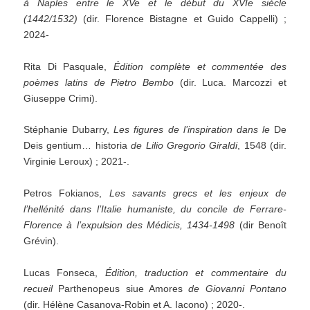
à Naples entre le XVe et le début du XVIe siècle
(1442/1532)
(dir. Florence Bistagne et Guido Cappelli) ;
2024-
Rita Di Pasquale,
Édition complète et commentée des
poèmes latins de Pietro Bembo
(dir. Luca. Marcozzi et
Giuseppe Crimi).
Stéphanie Dubarry,
Les figures de l’inspiration dans le
De
Deis gentium… historia
de Lilio Gregorio Giraldi
, 1548 (dir.
Virginie Leroux) ; 2021-.
Petros Fokianos,
Les savants grecs et les enjeux de
l’hellénité dans l’Italie humaniste, du concile de Ferrare-
Florence à l’expulsion des Médicis, 1434-1498
(dir Benoît
Grévin).
Lucas Fonseca,
Édition, traduction et commentaire du
recueil
Parthenopeus siue Amores
de Giovanni Pontano
(dir. Hélène Casanova-Robin et A. Iacono) ; 2020-.