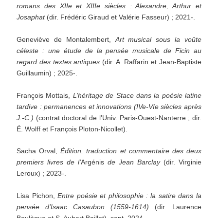
romans des XIIe et XIIIe siècles : Alexandre, Arthur et
Josaphat
(dir. Frédéric Giraud et Valérie Fasseur) ; 2021-.
Geneviève de Montalembert,
Art musical sous la voûte
céleste : une étude de la pensée musicale de Ficin au
regard des textes antiques
(dir. A. Raffarin et Jean-Baptiste
Guillaumin) ; 2025-.
François Mottais,
L’héritage de Stace dans la poésie latine
tardive : permanences et innovations (IVe-VIe siècles après
J.-C.)
(contrat doctoral de l’Univ. Paris-Ouest-Nanterre ; dir.
É. Wolff et François Ploton-Nicollet).
Sacha Orval,
Édition, traduction et commentaire des deux
premiers livres de l’
Argénis
de Jean Barclay
(dir. Virginie
Leroux) ; 2023-.
Lisa Pichon,
Entre poésie et philosophie : la satire dans la
pensée d’Isaac Casaubon (1559-1614)
(dir. Laurence