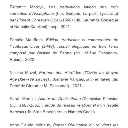
Florentin Maroye,
Les traductions latines des trois
comédies d’Aristophane (
Les Guêpes, La paix, Lysistrata
)
par Florent Chrestien (1541-1596)
(dir. Laurence Boulègue
et Nathalie Catellani) ; sept. 2021-.
Paméla Mauffrais,
Édition, traduction et commentaire de
l’
Isottaeus Liber
(1449), recueil élégiaque en trois livres
composé par Basinio de Parme
(dir. Hélène Casanova-
Robin) ; 2022-
Nicolas Mazel,
Fortune des
Héroïdes
d’Ovide au Moyen
Âge (XIe-XVe siècles) : domaine français, latin et italien
(dir.
Frédéric Giraud et M. Possamaï) ; 2021-.
Farah Mercier,
Autour de Denis Petau
(
Dionysius Petavius
S.J., 1583-1652) : étude du réseau relationnel d’un jésuite
français
(dir. Aline Smeesters et Hannes Cools).
Anne-Claude Mérieux,
Penser l’éducation du roi dans les