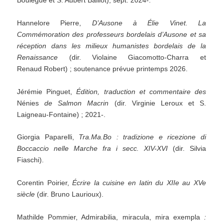
Boulègue et S. Aubert Baillot), sept. 2024-.
Hannelore Pierre,
D’Ausone à Élie Vinet. La
Commémoration des professeurs bordelais d’Ausone et sa
réception dans les milieux humanistes bordelais de la
Renaissance
(dir. Violaine Giacomotto-Charra et
Renaud Robert) ; soutenance prévue printemps 2026.
Jérémie Pinguet,
Édition, traduction et commentaire des
Nénies
de Salmon Macrin
(dir. Virginie Leroux et S.
Laigneau-Fontaine) ; 2021-.
Giorgia Paparelli,
Tra.Ma.Bo : tradizione e ricezione di
Boccaccio nelle Marche fra i secc. XIV-XVI
(dir. Silvia
Fiaschi).
Corentin Poirier,
Écrire la cuisine en latin du XIIe au XVe
siècle
(dir. Bruno Laurioux).
Mathilde Pommier, Admirabilia, miracula, mira exempla
: