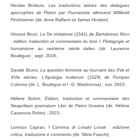
Nicolas Brisbois,
Les traductions latines des dialogues
apocryphes de Platon par l’humaniste allemand Willibald
Pirckheimer
(dir. Anne Raffarin et James Hirstein).
Vincent Bruni,
Le
De imitatione (1541)
de Bartolomeo Ricci
: édition, traduction et commentaire du livre I. Pédagogie et
humanisme au seizième siècle italien
(dir. Laurence
Boulègue) ; sept. 2019-.
Davide Bruno,
La question féminine au tournant des XVe et
XVIe siècles.
L’
Apologia mulierum (1529)
de Pompeo
Colonna
(dir. L. Boulègue et I.-G. Mastrorosa) ; nov. 2023-.
Hélène Bufort,
Édition, traduction et commentaire des
Neapolitani poematum Libri
de Pietro Gravina
(dir. Hélène
Casanova-Robin) ; 2023-.
Lorenzo Caprari, I Carmina
di Lovato Lovati : edizione
critica, traduzione e commento
(dir. Silvia Fiaschi).