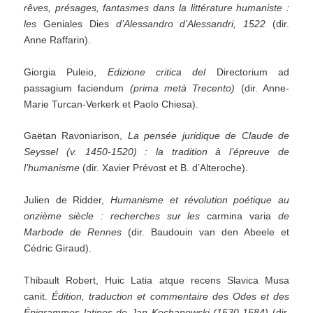
rêves, présages, fantasmes dans la littérature humaniste :
les
Geniales Dies
d’Alessandro d’Alessandri, 1522
(dir.
Anne Raffarin).
Giorgia Puleio,
Edizione critica del
Directorium ad
passagium faciendum
(prima metà Trecento)
(dir. Anne-
Marie Turcan-Verkerk et Paolo Chiesa).
Gaëtan Ravoniarison,
La pensée juridique de Claude de
Seyssel (v. 1450-1520) : la tradition à l’épreuve de
l’humanisme
(dir. Xavier Prévost et B. d’Alteroche).
Julien de Ridder,
Humanisme et révolution poétique au
onzième siècle : recherches sur les
carmina varia
de
Marbode de Rennes
(dir. Baudouin van den Abeele et
Cédric Giraud).
Thibault Robert, Huic Latia atque recens Slavica Musa
canit.
Édition, traduction et commentaire des Odes et des
Épigrammes latines de Jan Kochanowski (1530-1584)
(dir.