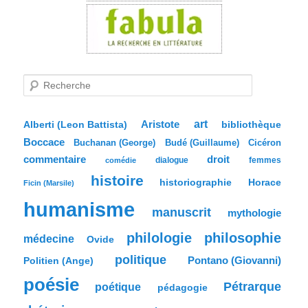
R
e
c
h
e
Aristote
art
bibliothèque
Alberti (Leon Battista)
r
Boccace
c
Buchanan (George)
Budé (Guillaume)
Cicéron
h
commentaire
droit
dialogue
femmes
comédie
e
histoire
historiographie
Horace
Ficin (Marsile)
humanisme
manuscrit
mythologie
philologie
philosophie
médecine
Ovide
politique
Pontano (Giovanni)
Politien (Ange)
poésie
Pétrarque
poétique
pédagogie