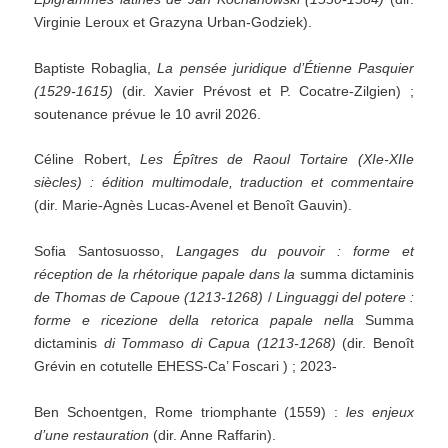
Virginie Leroux et Grazyna Urban-Godziek).
Baptiste Robaglia,
La pensée juridique d’Étienne Pasquier
(1529-1615)
(dir. Xavier Prévost et P. Cocatre-Zilgien) ;
soutenance prévue le 10 avril 2026.
Céline Robert,
Les Épîtres de Raoul Tortaire (XIe-XIIe
siècles) : édition multimodale, traduction et commentaire
(dir. Marie-Agnès Lucas-Avenel et Benoît Gauvin).
Sofia Santosuosso,
Langages du pouvoir : forme et
réception de la rhétorique papale dans la
summa dictaminis
de Thomas de Capoue (1213-1268)
/
Linguaggi del potere :
forme e ricezione della retorica papale nella
Summa
dictaminis
di Tommaso di Capua (1213-1268)
(dir. Benoît
Grévin en cotutelle EHESS-Ca’ Foscari ) ; 2023-
Ben Schoentgen, Rome triomphante (1559) :
les enjeux
d’une restauration
(dir. Anne Raffarin).