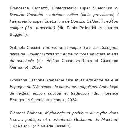
Francesca Carnazzi, L’Interpretatio super Suetonium
di
Domizio Calderini : edizione critica (titolo provvisorio) /
Interpretatio
super Suetonium
de Domizio Calderini : édition
critique (titre provisoire)
(dir. Paolo Pellegrini et Laurent
Baggioni).
Gabriele Cascini,
Formes du comique dans les Dialogues
latins de Giovanni Pontano : entre sources antiques et arts
du spectacle
(dir. Hélène Casanova-Robin et Giuseppe
Germano) ; 2023-
Giovanna Cascone,
Penser le luxe et les arts entre Italie et
Espagne au XVe siècle : le laboratoire napolitain. Anthologie
de textes, édition critique et traduction
(dir. Florence
Bistagne et Antonietta Iacono) ; 2024-
Clément Château,
Mythologie et poétique du mythe dans
l’œuvre poétique et musicale de Guillaume de Machaut,
1300-1377
; (dir. Valérie Fasseur).