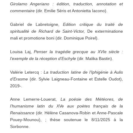
Girolamo Angeriano : édition, traduction, annotation et
commentaire
(dir. Emilie Séris et Antonietta Iacono).
Gabriel de Labretoigne,
Edition critique du traité de
spiritualité de Richard de Saint-Victor,
De exterminatione
mali et promotione boni (dir. Dominique Poirel).
Louisa Laj,
Penser la tragédie grecque au XVIe siècle :
l’exemple de la réception d’Eschyle
(dir. Malika Bastin).
Valérie Letercq :
La traduction latine de l’Iphigénie à Aulis
d’Erasme
(dir. Sylvie Laigneau-Fontaine et Estelle Oudot),
2019-.
Anne Lemerre-Louerat,
La poésie des Météores, de
l’humanisme latin du XVe aux poètes français de la
Renaissance
(dir. Hélène Casanova-Robin et Anne-Pascale
Pouey-Mounou), ; thèse soutenue le 8/11/2025 à la
Sorbonne.