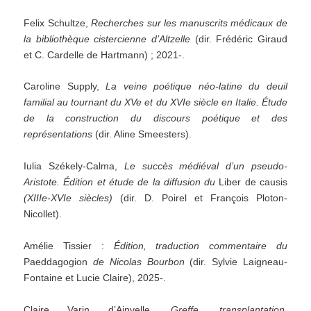
Felix Schultze,
Recherches sur les manuscrits médicaux de
la bibliothèque cistercienne d’Altzelle
(dir. Frédéric Giraud
et C. Cardelle de Hartmann) ; 2021-.
Caroline Supply,
La veine poétique néo-latine du deuil
familial au tournant du XVe et du XVIe siècle en Italie. Étude
de la construction du discours poétique et des
représentations
(dir. Aline Smeesters).
Iulia Székely-Calma,
Le succès médiéval d’un pseudo-
Aristote. Édition et étude de la diffusion du
Liber de causis
(XIIIe-XVIe siècles)
(dir. D. Poirel et François Ploton-
Nicollet).
Amélie Tissier :
Édition, traduction commentaire du
Paeddagogion
de Nicolas Bourbon
(dir. Sylvie Laigneau-
Fontaine et Lucie Claire), 2025-.
Claire Varin d’Ainvelle,
Greffe, transplantation,