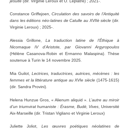
jésuite
(dir. Virginie Leroux et O. Leplâtre) ; 2021-.
Constance Griffejoen,
Circulation des savoirs de l’Antiquité
dans les éditions néo-latines de Catulle au XVIIè siècle
(dir.
Virginie Leroux) ; 2025-.
Alessia Grillone,
La traduction latine de l’Éthique à
Nicomaque IV d’Aristote, par Giovanni Argyropoulos
(Hélène Casanova-Robin et Ermanno Malaspina). Thèse
soutenue à Turin le 14 novembre 2025.
Mia Guilot,
Lectrices, traductrices, autrices, mécènes : les
femmes et la littérature antique au XVIe siècle
(1475-1615)
(dir. Sandra Provini).
Helena Hunzue Gros, « Alienum aliquid ».
L’autre au miroir
d’un triumvirat humaniste : Érasme, Budé, Vives
, Université
Aix-Marseille (dir. Tristan Vigliano et Virginie Leroux)
Juliette Joliot,
Les œuvres poétiques néolatines de