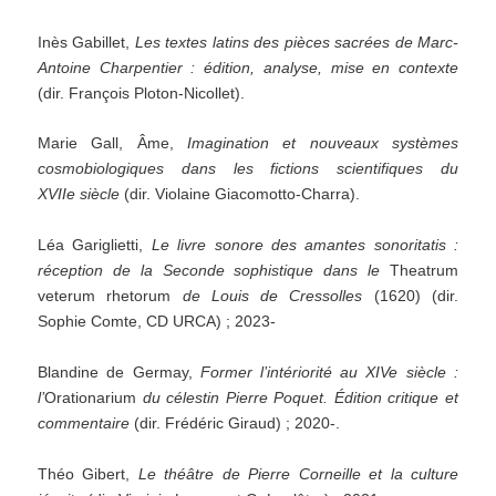
Inès Gabillet,
Les textes latins des pièces sacrées de Marc-
Antoine Charpentier : édition, analyse, mise en contexte
(dir. François Ploton-Nicollet).
Marie Gall, Âme,
Imagination et nouveaux systèmes
cosmobiologiques dans les fictions scientifiques du
XVIIe siècle
(dir. Violaine Giacomotto-Charra).
Léa Gariglietti,
Le livre sonore des amantes sonoritatis :
réception de la Seconde sophistique dans le
Theatrum
veterum rhetorum
de Louis de Cressolles
(1620) (dir.
Sophie Comte, CD URCA) ; 2023-
Blandine de Germay,
Former l’intériorité au XIVe siècle :
l’
Orationarium
du célestin Pierre Poquet. Édition critique et
commentaire
(dir. Frédéric Giraud) ; 2020-.
Théo Gibert,
Le théâtre de Pierre Corneille et la culture