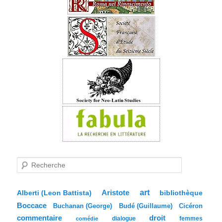
R
e
c
h
e
Aristote
art
bibliothèque
Alberti (Leon Battista)
r
Boccace
c
Buchanan (George)
Budé (Guillaume)
Cicéron
h
commentaire
droit
dialogue
femmes
comédie
e