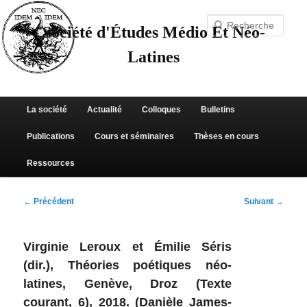
Aller
au
Recherche
contenu
Société d'Études Médio Et Néo-
principal
Latines
Menu
La société
Actualité
Colloques
Bulletins
principal
Publications
Cours et séminaires
Thèses en cours
Ressources
Navigation
←
Précédent
Suivant
→
des
articles
Virginie Leroux et Émilie Séris
(dir.), Théories poétiques néo-
latines, Genève, Droz (Texte
courant, 6), 2018. (Danièle James-