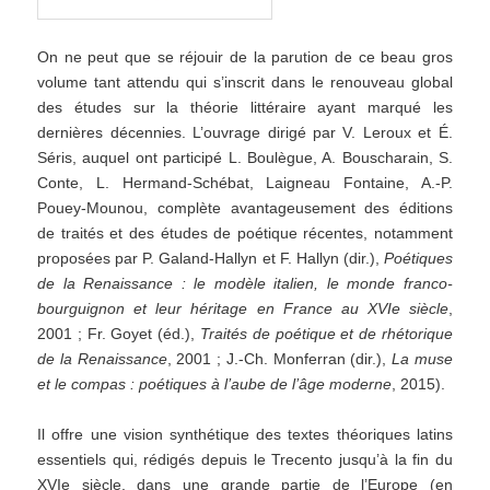
On ne peut que se réjouir de la parution de ce beau gros
volume tant attendu qui s’inscrit dans le renouveau global
des études sur la théorie littéraire ayant marqué les
dernières décennies. L’ouvrage dirigé par V. Leroux et É.
Séris, auquel ont participé L. Boulègue, A. Bouscharain, S.
Conte, L. Hermand-Schébat, Laigneau Fontaine, A.-P.
Pouey-Mounou, complète avantageusement des éditions
de traités et des études de poétique récentes, notamment
proposées par P. Galand-Hallyn et F. Hallyn (dir.),
Poétiques
de la Renaissance : le modèle italien, le monde franco-
bourguignon et leur héritage en France au XVIe siècle
,
2001 ; Fr. Goyet (éd.),
Traités de poétique et de rhétorique
de la Renaissance
, 2001 ; J.-Ch. Monferran (dir.),
La muse
et le
compas : poétiques à l’aube de l’âge moderne
, 2015).
Il offre une vision synthétique des textes théoriques latins
essentiels qui, rédigés depuis le Trecento jusqu’à la fin du
XVIe siècle, dans une grande partie de l’Europe (en