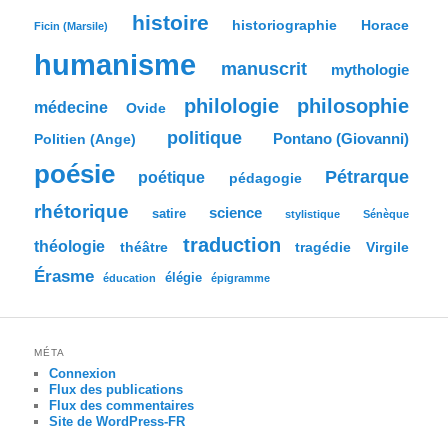
histoire
historiographie
Horace
Ficin (Marsile)
humanisme
manuscrit
mythologie
philologie
philosophie
médecine
Ovide
politique
Pontano (Giovanni)
Politien (Ange)
poésie
Pétrarque
poétique
pédagogie
rhétorique
science
satire
stylistique
Sénèque
traduction
théologie
tragédie
Virgile
théâtre
Érasme
élégie
éducation
épigramme
MÉTA
Connexion
Flux des publications
Flux des commentaires
Site de WordPress-FR