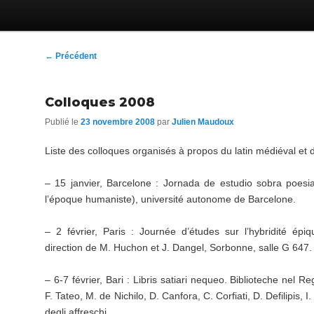
Navigation
←
Précédent
des
articles
Colloques 2008
Publié le
23 novembre 2008
par
Julien Maudoux
Liste des colloques organisés à propos du latin médiéval et 
– 15 janvier, Barcelone : Jornada de estudio sobra poesia l
l’époque humaniste), université autonome de Barcelone.
– 2 février, Paris : Journée d’études sur l’hybridité épi
direction de M. Huchon et J. Dangel, Sorbonne, salle G 647.
– 6-7 février, Bari : Libris satiari nequeo. Biblioteche nel 
F. Tateo, M. de Nichilo, D. Canfora, C. Corfiati, D. Defilipis,
degli affreschi.