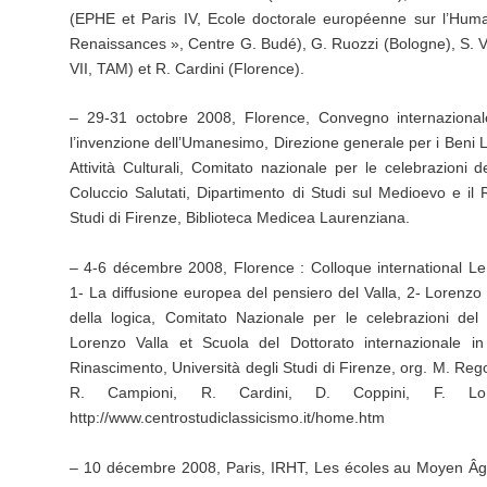
(EPHE et Paris IV, Ecole doctorale européenne sur l’Hu
Renaissances », Centre G. Budé), G. Ruozzi (Bologne), S. Ve
VII, TAM) et R. Cardini (Florence).
– 29-31 octobre 2008, Florence, Convegno internazionale
l’invenzione dell’Umanesimo, Direzione generale per i Beni Li
Attività Culturali, Comitato nazionale per le celebrazioni 
Coluccio Salutati, Dipartimento di Studi sul Medioevo e il 
Studi di Firenze, Biblioteca Medicea Laurenziana.
– 4-6 décembre 2008, Florence : Colloque international Le 
1- La diffusione europea del pensiero del Valla, 2- Lorenzo V
della logica, Comitato Nazionale per le celebrazioni del 
Lorenzo Valla et Scuola del Dottorato internazionale in
Rinascimento, Università degli Studi di Firenze, org. M. Rego
R. Campioni, R. Cardini, D. Coppini, F. Lo
http://www.centrostudiclassicismo.it/home.htm
– 10 décembre 2008, Paris, IRHT, Les écoles au Moyen Âg