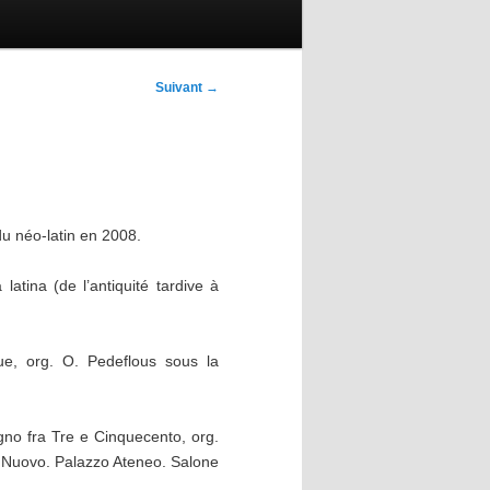
Suivant
→
du néo-latin en 2008.
atina (de l’antiquité tardive à
que, org. O. Pedeflous sous la
Regno fra Tre e Cinquecento, org.
 I. Nuovo. Palazzo Ateneo. Salone