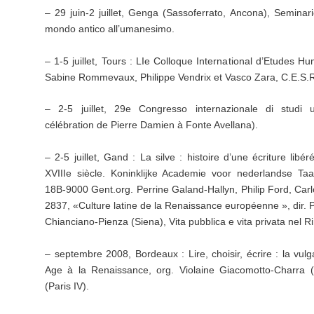
– 29 juin-2 juillet, Genga (Sassoferrato, Ancona), Seminario 
mondo antico all’umanesimo.
– 1-5 juillet, Tours : LIe Colloque International d’Etudes Hu
Sabine Rommevaux, Philippe Vendrix et Vasco Zara, C.E.S.R.
– 2-5 juillet, 29e Congresso internazionale di studi u
célébration de Pierre Damien à Fonte Avellana).
– 2-5 juillet, Gand : La silve : histoire d’une écriture libé
XVIIIe siècle. Koninklijke Academie voor nederlandse Taa
18B-9000 Gent.org. Perrine Galand-Hallyn, Philip Ford, Ca
2837, «Culture latine de la Renaissance européenne », dir. P.
Chianciano-Pienza (Siena), Vita pubblica e vita privata nel 
– septembre 2008, Bordeaux : Lire, choisir, écrire : la vul
Age à la Renaissance, org. Violaine Giacomotto-Charra (Bo
(Paris IV).