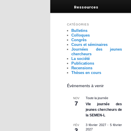
Ressources
CATÉGORIES
Bulletins
Colloques
Congrès
Cours et séminaires
Journées des jeunes
chercheurs
La société
Publications
Recensions
Thèses en cours
Évènements à venir
Toute la journée
NOV
7
VIe journée des
jeunes chercheurs de
la SEMEN-L
3 février 2027
-
5 février
FÉV
3
2027