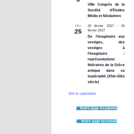
VIIIe Congrès de la
Société d’Études
Médio et Néolatines
25 février 2027
-
26
FÉV
25
février 2027
De l’imaginaire aux
vestiges, des
vestiges à
l’imaginaire :
représentations
littéraires de la Grèce
antique dans sa
matérialité (XIVe-XIXe
siècle)
Voir le calendrier
Notre page Academia
Notre page facebook