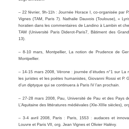
– 22 février, 9h-11h : Journée Horace I, co-organisée par 
Vignes (TAM, Paris 7). Nathalie Dauvois (Toulouse), « Lyr
horatien dans les commentaires de Landino à Lambin et chez
TAM (Université Paris Diderot-Paris7, Bâtiment des Gran
13).
– 8-10 mars, Montpellier, La notion de Prudence de Ger
Montpellier.
– 14-15 mars 2008, Vérone : journée d’études n°1 sur La 
les juristes et les poètes humanistes, Giovanni Rossi et P.
d’un diptyque qui se continuera à Paris IV l’an prochain.
– 27-28 mars 2008, Pau, Université de Pau et des Pays de 
L’Aquitaine des littératures médiévales (XIe-XIIIe siècles), or
– 3-4 avril 2008, Paris : Paris, 1553 : audaces et innova
Louvre et Paris VII, org. Jean Vignes et Olivier Halévy.