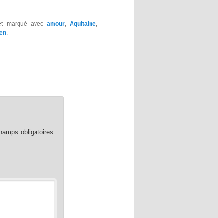
 et marqué avec
amour
,
Aquitaine
,
ien
.
hamps obligatoires