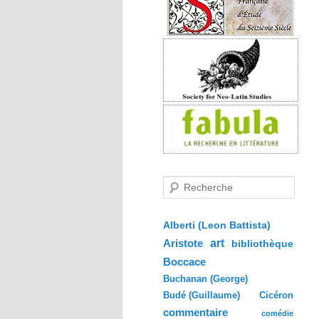
R
e
c
h
e
Alberti (Leon Battista)
r
Aristote
art
bibliothèque
c
h
Boccace
e
Buchanan (George)
Budé (Guillaume)
Cicéron
commentaire
comédie