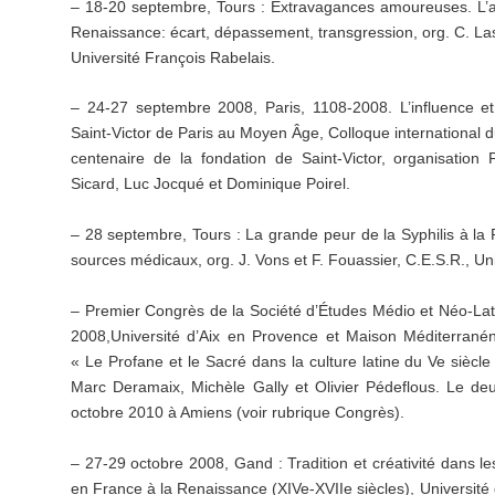
– 18-20 septembre, Tours : Extravagances amoureuses. L’
Renaissance: écart, dépassement, transgression, org. C. Lastra
Université François Rabelais.
– 24-27 septembre 2008, Paris, 1108-2008. L’influence e
Saint-Victor de Paris au Moyen Âge, Colloque international
centenaire de la fondation de Saint-Victor, organisation 
Sicard, Luc Jocqué et Dominique Poirel.
– 28 septembre, Tours : La grande peur de la Syphilis à la
sources médicaux, org. J. Vons et F. Fouassier, C.E.S.R., Un
– Premier Congrès de la Société d’Études Médio et Néo-La
2008,Université d’Aix en Provence et Maison Méditerran
« Le Profane et le Sacré dans la culture latine du Ve siècle
Marc Deramaix, Michèle Gally et Olivier Pédeflous. Le d
octobre 2010 à Amiens (voir rubrique Congrès).
– 27-29 octobre 2008, Gand : Tradition et créativité dans l
en France à la Renaissance (XIVe-XVIIe siècles), Université