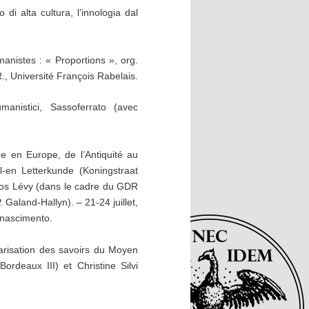
di alta cultura, l’innologia dal
manistes : « Proportions », org.
, Université François Rabelais.
manistici, Sassoferrato (avec
rée en Europe, de l’Antiquité au
l-en Letterkunde (Koningstraat
rlos Lévy (dans le cadre du GDR
 Galand-Hallyn). – 21-24 juillet,
Rinascimento.
garisation des savoirs du Moyen
rdeaux III) et Christine Silvi