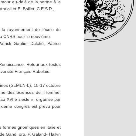
amour au-delà de la norme à la
ioli et E. Boillet, C.E.S.R.,
t le rayonnement de l’école de
 du CNRS pour le neuvième
Patrick Gautier Dalché, Patrice
 Renaissance. Retour aux textes
iversité François Rabelais.
tines (SEMEN-L), 15-17 octobre
énne des Sciences de l’Homme,
 au XVIIe siècle », organisé par
euxième congrès est prévu pour
es formes gnomiques en Italie et
 de Gand, org. P. Galand- Hallyn