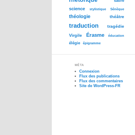
satire
science
stylistique
Sénèque
théologie
théâtre
traduction
tragédie
Érasme
Virgile
éducation
élégie
épigramme
MÉTA
Connexion
Flux des publications
Flux des commentaires
Site de WordPress-FR