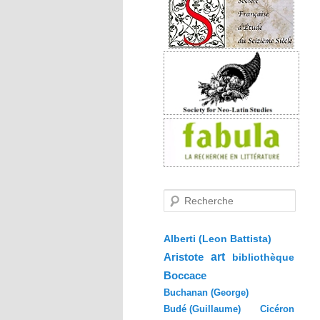
R
e
c
h
e
Alberti (Leon Battista)
r
Aristote
art
bibliothèque
c
h
Boccace
e
Buchanan (George)
Budé (Guillaume)
Cicéron