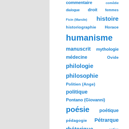
commentaire
comédie
droit
dialogue
femmes
histoire
Ficin (Marsile)
historiographie
Horace
humanisme
manuscrit
mythologie
médecine
Ovide
philologie
philosophie
Politien (Ange)
politique
Pontano (Giovanni)
poésie
poétique
Pétrarque
pédagogie
rhétorique