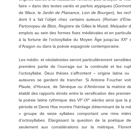
faire » dans des textes variés et parfois atypiques (
Gormont
de Wace, le
Jardin de Plaisance
,
Lion de Bourges
), les rec
dont il a fait l’objet chez certains auteurs (
Roman d’Ene
Partonopeu de Blois
,
Registre
de Gilles le Muisit,
Melyador
d
emplois au sein des formes fixes médiévales et en particulier
e
à la fortune de l’octosyllabe du Moyen Âge jusqu’au XX
s
d’Aragon ou dans la poésie espagnole contemporaine.
Les médio- et néolatinistes seront particulièrement sensible
première partie de l’ouvrage sur la continuité et les rupt
l’octosyllabe. Deux thèses s’affrontent – origine latine ou
auteures se gardent de trancher. Si Antoine Foucher voi
Plaute, d’Horace, de Sénèque ou d’Ambroise la matrice de 
établit des rapports étroits entre la versification des premi
e
e
la poésie latine rythmique des VI
-IX
siècles ainsi que la
période et Denis Hüe montre l’héritage déterminant de la 
« groupe de seize syllabes comportant une rime intér
d’octosyllabes. Elargissant la question de la poétique de
seulement aux considérations sur la métrique, Floren