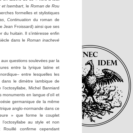
 et Isembart
, le
Roman de Rou
herches formelles et stylistiques
as
,
Continuation
du roman de
e Jean Froissard) ainsi que ses
 du huitain. Il s’intéresse enfin
iècle dans le
Roman inachevé
s aux questions soulevées par la
ures entre la lyrique latine et
 nordique– entre lesquelles les
t dans le dimètre ïambique de
l’octosyllabe, Michel Banniard
ers monuments en langue d’oïl et
 poésie germanique de la même
métrique anglo-normande dans ce
ieure » que forme le couplet
 l’octosyllabe au style et non
t Rouillé confirme cependant