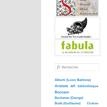
R
e
c
h
e
Alberti (Leon Battista)
r
Aristote
art
bibliothèque
c
h
Boccace
e
Buchanan (George)
Budé (Guillaume)
Cicéron