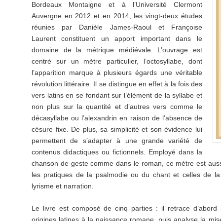
Bordeaux Montaigne et à l’Université Clermont
Auvergne en 2012 et en 2014, les vingt-deux études
réunies par Danièle James-Raoul et Françoise
Laurent constituent un apport important dans le
domaine de la métrique médiévale. L’ouvrage est
centré sur un mètre particulier, l’octosyllabe, dont
l’apparition marque à plusieurs égards une véritable
révolution littéraire. Il se distingue en effet à la fois des
vers latins en se fondant sur l’élément de la syllabe et
non plus sur la quantité et d’autres vers comme le
décasyllabe ou l’alexandrin en raison de l’absence de
césure fixe. De plus, sa simplicité et son évidence lui
permettent de s’adapter à une grande variété de
contenus didactiques ou fictionnels. Employé dans la
chanson de geste comme dans le roman, ce mètre est aussi
les pratiques de la psalmodie ou du chant et celles de la 
lyrisme et narration.
Le livre est composé de cinq parties : il retrace d’abord
origines latines à la naissance romane, puis analyse la mi