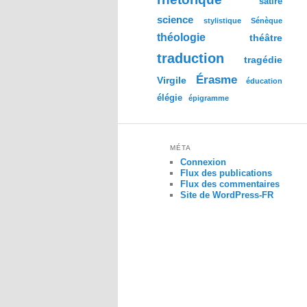
satire
science
stylistique
Sénèque
théologie
théâtre
traduction
tragédie
Érasme
Virgile
éducation
élégie
épigramme
MÉTA
Connexion
Flux des publications
Flux des commentaires
Site de WordPress-FR