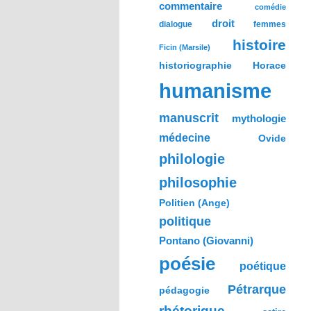
commentaire
comédie
droit
dialogue
femmes
histoire
Ficin (Marsile)
historiographie
Horace
humanisme
manuscrit
mythologie
médecine
Ovide
philologie
philosophie
Politien (Ange)
politique
Pontano (Giovanni)
poésie
poétique
Pétrarque
pédagogie
rhétorique