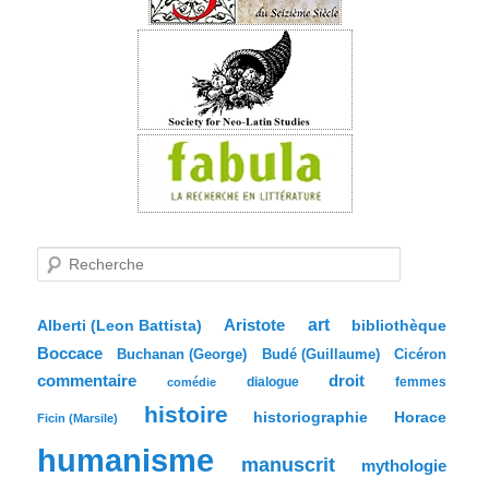
R
e
c
h
e
Aristote
art
bibliothèque
Alberti (Leon Battista)
r
Boccace
c
Buchanan (George)
Budé (Guillaume)
Cicéron
h
commentaire
droit
dialogue
femmes
comédie
e
histoire
historiographie
Horace
Ficin (Marsile)
humanisme
manuscrit
mythologie