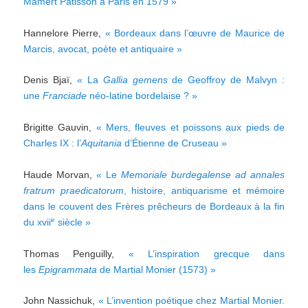
Mamert Patisson à Paris en 1579 »
Hannelore Pierre,
« Bordeaux dans l’œuvre de Maurice de
Marcis, avocat, poète et antiquaire »
Denis Bjaï,
« La
Gallia gemens
de Geoffroy de Malvyn :
une
Franciade
néo-latine bordelaise ? »
Brigitte Gauvin,
« Mers, fleuves et poissons aux pieds de
Charles IX : l’
Aquitania
d’Étienne de Cruseau »
Haude Morvan,
« Le
Memoriale burdegalense ad annales
fratrum praedicatorum
, histoire, antiquarisme et mémoire
dans le couvent des Frères prêcheurs de Bordeaux à la fin
e
du xvii
siècle »
Thomas Penguilly,
« L’inspiration grecque dans
les
Epigrammata
de Martial Monier (1573) »
John Nassichuk,
« L’invention poétique chez Martial Monier.