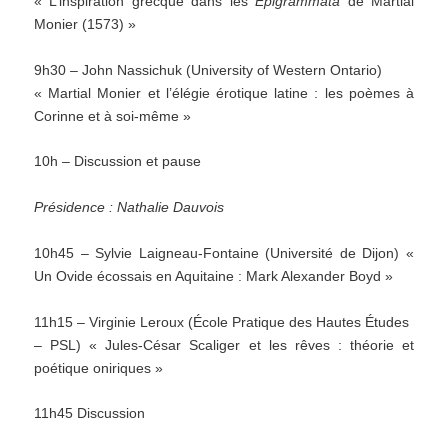
« L’inspiration grecque dans les
Epigrammata
de Martial
Monier (1573) »
9h30 – John Nassichuk (University of Western Ontario)
« Martial Monier et l’élégie érotique latine : les poèmes à
Corinne et à soi-même »
10h – Discussion et pause
Présidence : Nathalie Dauvois
10h45 – Sylvie Laigneau-Fontaine (Université de Dijon) «
Un Ovide écossais en Aquitaine : Mark Alexander Boyd »
11h15 – Virginie Leroux (École Pratique des Hautes Études
– PSL) « Jules-César Scaliger et les rêves : théorie et
poétique oniriques »
11h45 Discussion