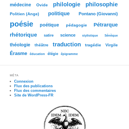
philologie
philosophie
médecine
Ovide
politique
Pontano (Giovanni)
Politien (Ange)
poésie
Pétrarque
poétique
pédagogie
rhétorique
science
satire
stylistique
Sénèque
traduction
théologie
tragédie
Virgile
théâtre
Érasme
élégie
éducation
épigramme
MÉTA
Connexion
Flux des publications
Flux des commentaires
Site de WordPress-FR