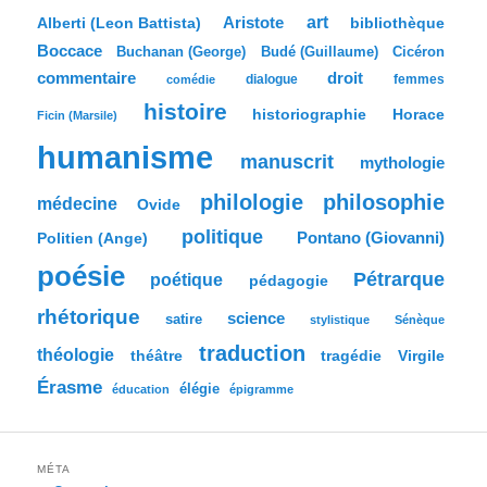
h
e
Aristote
art
bibliothèque
Alberti (Leon Battista)
r
Boccace
c
Buchanan (George)
Budé (Guillaume)
Cicéron
h
commentaire
droit
dialogue
femmes
comédie
e
histoire
historiographie
Horace
Ficin (Marsile)
humanisme
manuscrit
mythologie
philologie
philosophie
médecine
Ovide
politique
Pontano (Giovanni)
Politien (Ange)
poésie
Pétrarque
poétique
pédagogie
rhétorique
science
satire
stylistique
Sénèque
traduction
théologie
tragédie
Virgile
théâtre
Érasme
élégie
éducation
épigramme
MÉTA