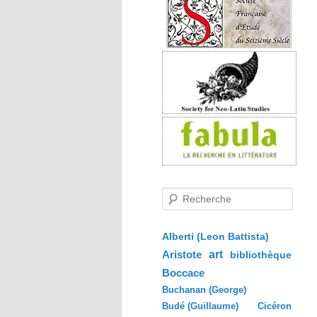
R
e
c
h
e
Alberti (Leon Battista)
r
Aristote
art
bibliothèque
c
h
Boccace
e
Buchanan (George)
Budé (Guillaume)
Cicéron