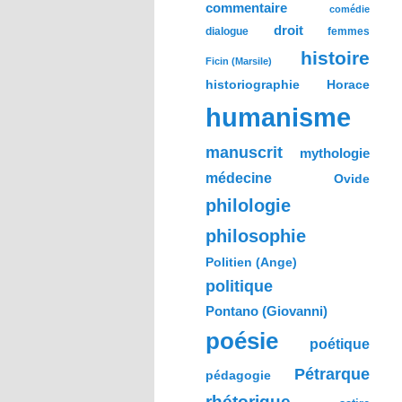
commentaire
comédie
droit
dialogue
femmes
histoire
Ficin (Marsile)
historiographie
Horace
humanisme
manuscrit
mythologie
médecine
Ovide
philologie
philosophie
Politien (Ange)
politique
Pontano (Giovanni)
poésie
poétique
Pétrarque
pédagogie
rhétorique