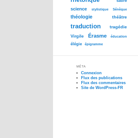
satire
science
stylistique
Sénèque
théologie
théâtre
traduction
tragédie
Érasme
Virgile
éducation
élégie
épigramme
MÉTA
Connexion
Flux des publications
Flux des commentaires
Site de WordPress-FR