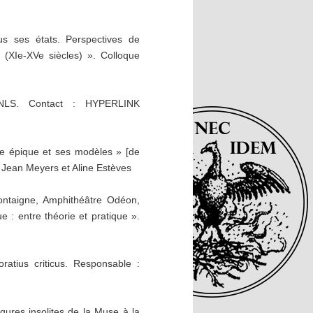
us ses états. Perspectives de
s (XIe-XVe siècles) ». Colloque
NLS. Contact : HYPERLINK
ure épique et ses modèles » [de
 Jean Meyers et Aline Estèves
ontaigne, Amphithéâtre Odéon,
e : entre théorie et pratique ».
oratius criticus. Responsable :
ures insolites de la Muse à la