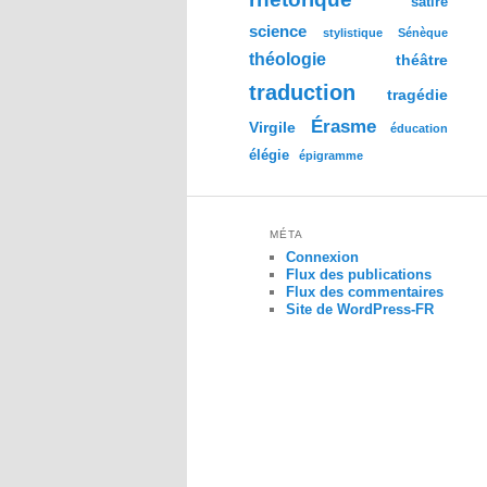
satire
science
stylistique
Sénèque
théologie
théâtre
traduction
tragédie
Érasme
Virgile
éducation
élégie
épigramme
MÉTA
Connexion
Flux des publications
Flux des commentaires
Site de WordPress-FR