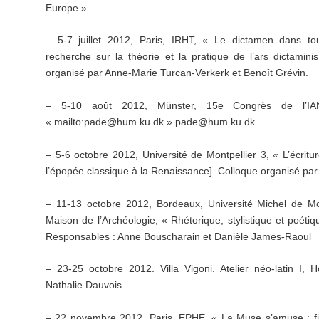
Europe »
– 5-7 juillet 2012, Paris, IRHT, « Le dictamen dans to
recherche sur la théorie et la pratique de l’ars dictamini
organisé par Anne-Marie Turcan-Verkerk et Benoît Grévin.
– 5-10 août 2012, Münster, 15e Congrès de l’IA
« mailto:pade@hum.ku.dk » pade@hum.ku.dk
– 5-6 octobre 2012, Université de Montpellier 3, « L’écrit
l’épopée classique à la Renaissance]. Colloque organisé par
– 11-13 octobre 2012, Bordeaux, Université Michel de M
Maison de l’Archéologie, « Rhétorique, stylistique et poétiqu
Responsables : Anne Bouscharain et Danièle James-Raoul
– 23-25 octobre 2012. Villa Vigoni. Atelier néo-latin I, H
Nathalie Dauvois
– 22 novembre 2012, Paris, EPHE, « La Muse s’amuse : fig