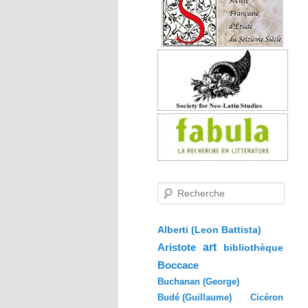
R
e
c
h
e
Alberti (Leon Battista)
r
Aristote
art
bibliothèque
c
h
Boccace
e
Buchanan (George)
Budé (Guillaume)
Cicéron