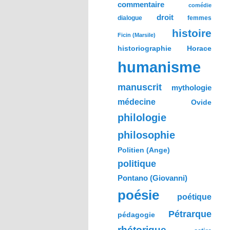
commentaire
comédie
droit
dialogue
femmes
histoire
Ficin (Marsile)
historiographie
Horace
humanisme
manuscrit
mythologie
médecine
Ovide
philologie
philosophie
Politien (Ange)
politique
Pontano (Giovanni)
poésie
poétique
Pétrarque
pédagogie
rhétorique