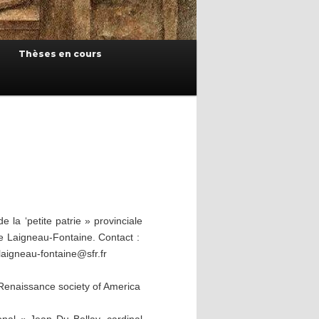
Thèses en cours
 la ‘petite patrie » provinciale
ie Laigneau-Fontaine. Contact :
laigneau-fontaine@sfr.fr
Renaissance society of America
onal « Jean Du Bellay, cardinal