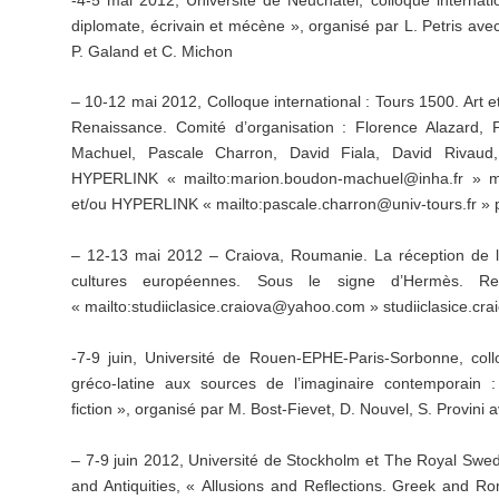
diplomate, écrivain et mécène », organisé par L. Petris avec 
P. Galand et C. Michon
– 10-12 mai 2012, Colloque international : Tours 1500. Art e
Renaissance. Comité d’organisation : Florence Alazard, 
Machuel, Pascale Charron, David Fiala, David Rivaud
HYPERLINK « mailto:marion.boudon-machuel@inha.fr » m
et/ou HYPERLINK « mailto:pascale.charron@univ-tours.fr » 
– 12-13 mai 2012 – Craiova, Roumanie. La réception de l’A
cultures européennes. Sous le signe d’Hermès. R
« mailto:studiiclasice.craiova@yahoo.com » studiiclasice.
-7-9 juin, Université de Rouen-EPHE-Paris-Sorbonne, collo
gréco-latine aux sources de l’imaginaire contemporain : 
fiction », organisé par M. Bost-Fievet, D. Nouvel, S. Provini a
– 7-9 juin 2012, Université de Stockholm et The Royal Swed
and Antiquities, « Allusions and Reflections. Greek and 