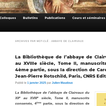
Colloques
Bulletins
Publications
Cours et séminaires
ARCHIVES PAR MOT-CLÉ :
ABBAYE DE CLAIRVAUX
La Bibliothèque de l’abbaye de Clair
au XVIIIe siècle, Tome II, manuscrit
4ème partie, sous la direction de Car
Jean-Pierre Rotschild, Paris, CNRS Edi
Publié le
1 janvier 2025
par
Julien Maudoux
La Bibliothèque de l’abbaye de Clairvaux du
e
e
XII
au XVIII
siècle
,
Tome II, manuscrits
ème
conservés,
4
partie, sous la direction de