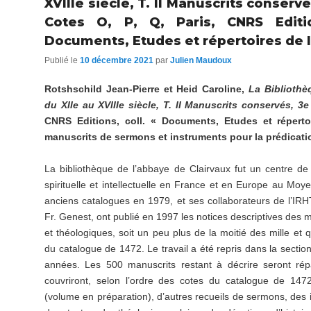
XVIIIe siècle, T. II Manuscrits conservé
Cotes O, P, Q, Paris, CNRS Editio
Documents, Etudes et répertoires de l
Publié le
10 décembre 2021
par
Julien Maudoux
Rotshschild Jean-Pierre et Heid Caroline,
La Bibliothè
du XIIe au XVIIIe siècle, T. II Manuscrits conservés, 3e
CNRS Editions, coll. « Documents, Etudes et réperto
manuscrits de sermons et instruments pour la prédicati
La bibliothèque de l’abbaye de Clairvaux fut un centre de
spirituelle et intellectuelle en France et en Europe au Moy
anciens catalogues en 1979, et ses collaborateurs de l’IRHT,
Fr. Genest, ont publié en 1997 les notices descriptives des m
et théologiques, soit un peu plus de la moitié des mille et
du catalogue de 1472. Le travail a été repris dans la section
années. Les 500 manuscrits restant à décrire seront rép
couvriront, selon l’ordre des cotes du catalogue de 14
(volume en préparation), d’autres recueils de sermons, des 