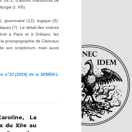
de 1472, d’autres manuscrits de
turgie (t. II/5).
), grammaire (12), logique (5),
iques (7). Le détail des notices
droit à Paris et à Orléans, les
, la prosopographie de Clairvaux
t de son
scriptorium
, mais aussi
son n°22 (2024) de la SEMEN-L
aroline, La
x du XIIe au