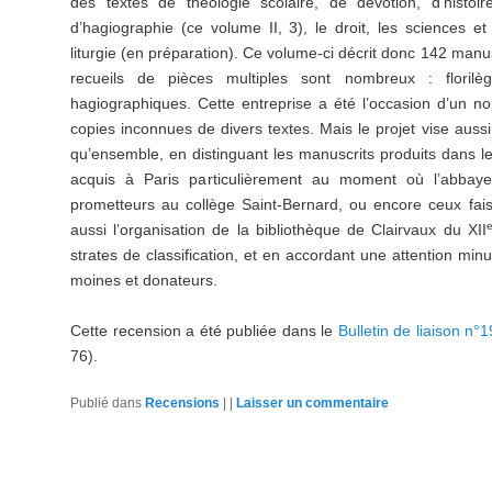
des textes de théologie scolaire, de dévotion, d’histoire
d’hagiographie (ce volume II, 3), le droit, les sciences et 
liturgie (en préparation). Ce volume-ci décrit donc 142 manus
recueils de pièces multiples sont nombreux : florilèg
hagiographiques. Cette entreprise a été l’occasion d’un 
copies inconnues de divers textes. Mais le projet vise auss
qu’ensemble, en distinguant les manuscrits produits dans l
acquis à Paris particulièrement au moment où l’abbay
prometteurs au collège Saint-Bernard, ou encore ceux faisa
aussi l’organisation de la bibliothèque de Clairvaux du XII
strates de classification, et en accordant une attention mi
moines et donateurs.
Cette recension a été publiée dans le
Bulletin de liaison n
76).
Publié dans
Recensions
|
|
Laisser un commentaire