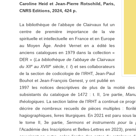
Caroline Heid et Jean-Pierre Rotschild, Paris,
CNRS Editions, 2024, 424 p.
La bibliothèque de l’abbaye de Clairvaux fut un
centre de première importance de la vie
spirituelle et intellectuelle en France et en Europe
au Moyen Âge. André Vernet en a édité les
anciens catalogues en 1979 dans la collection «
DER » (
La bibliothèque de l’abbaye de Clairvaux
e
e
du XII
au XVIII
siècle, t. I
) et ses collaborateurs
de la section de codicologie de l’IRHT, Jean-Paul
Bouhot et Jean-François Genest, y ont publié en
1997 les notices descriptives de plus de la moitié des
subsistants du catalogue de 1472 : t. II, 1re partie,
Manus
théologiques
. La section latine de l’IRHT a continué ce pro
décrire de nombreux recueils de pièces multiples : floril
hagiographiques, livres liturgiques. En 2021 est paru sous la
le tome II, 3e partie,
Sermons et instruments pour la 
l’Académie des Inscriptions et Belles-Lettres en 2023), prem