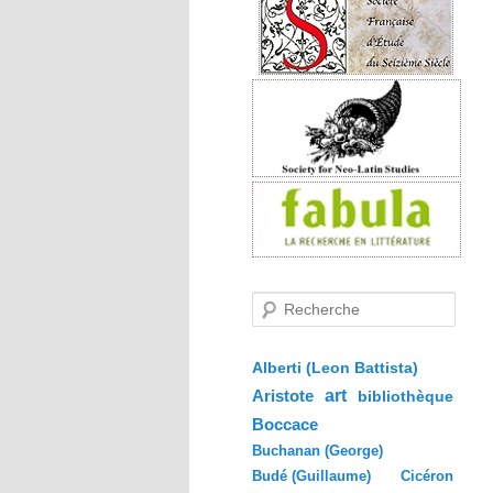
R
e
c
h
e
Alberti (Leon Battista)
r
Aristote
art
bibliothèque
c
h
Boccace
e
Buchanan (George)
Budé (Guillaume)
Cicéron