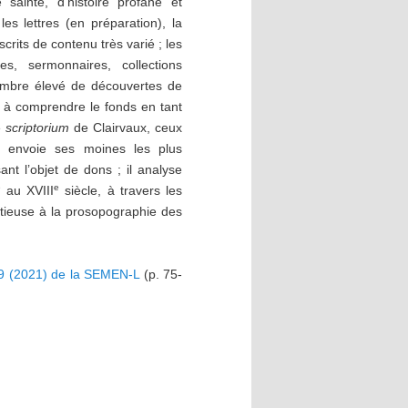
 sainte, d’histoire profane et
les lettres (en préparation), la
crits de contenu très varié ; les
es, sermonnaires, collections
nombre élevé de découvertes de
i à comprendre le fonds en tant
e
scriptorium
de Clairvaux, ceux
e envoie ses moines les plus
nt l’objet de dons ; il analyse
e
e
au XVIII
siècle, à travers les
nutieuse à la prosopographie des
°19 (2021) de la SEMEN-L
(p. 75-