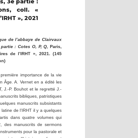
s, 3e partie :
ns, coll. «
’IRHT », 2021
que de l’abbaye de Clairvaux
 partie : Cotes O, P, Q,
Paris,
ires de l’IRHT », 2021. (145
on)
 première importance de la vie
en Âge. A. Vernet en a édité les
 J.-P. Bouhot et le regretté J.-
anuscrits bibliques, patristiques
 quelques manuscrits subsistants
 latine de l’IRHT il y a quelques
artis dans quatre volumes qui
72, des manuscrits de sermons
instruments pour la pastorale et