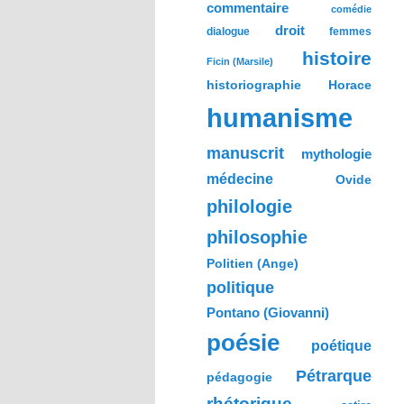
commentaire
comédie
droit
dialogue
femmes
histoire
Ficin (Marsile)
historiographie
Horace
humanisme
manuscrit
mythologie
médecine
Ovide
philologie
philosophie
Politien (Ange)
politique
Pontano (Giovanni)
poésie
poétique
Pétrarque
pédagogie
rhétorique