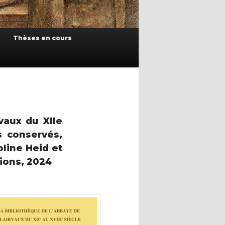
Thèses en cours
vaux du XIIe
s conservés,
oline Heid et
tions, 2024