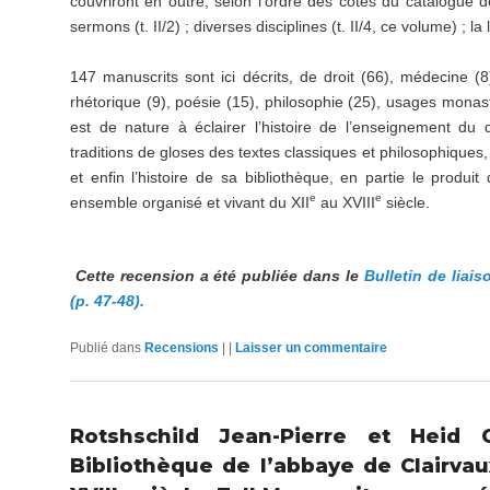
couvriront en outre, selon l’ordre des cotes du catalogue 
sermons (t. II/2) ; diverses disciplines (t. II/4, ce volume) ; la li
147 manuscrits sont ici décrits, de droit (66), médecine (8
rhétorique (9), poésie (15), philosophie (25), usages monast
est de nature à éclairer l’histoire de l’enseignement du 
traditions de gloses des textes classiques et philosophiques
et enfin l’histoire de sa bibliothèque, en partie le produi
e
e
ensemble organisé et vivant du XII
au XVIII
siècle.
Cette recension a été publiée dans le
Bulletin de liai
(p. 47-48).
Publié dans
Recensions
|
|
Laisser un commentaire
Rotshschild Jean-Pierre et Heid C
Bibliothèque de l’abbaye de Clairvau