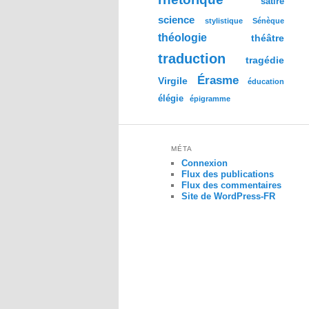
satire
science
stylistique
Sénèque
théologie
théâtre
traduction
tragédie
Érasme
Virgile
éducation
élégie
épigramme
MÉTA
Connexion
Flux des publications
Flux des commentaires
Site de WordPress-FR