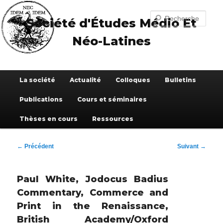
Aller
au
Recherche
Société d'Études Médio Et
contenu
principal
Néo-Latines
Menu
La société
Actualité
Colloques
Bulletins
principal
Publications
Cours et séminaires
Thèses en cours
Ressources
Navigation
←
Précédent
Suivant
→
des
articles
Paul White, Jodocus Badius
Commentary, Commerce and
Print in the Renaissance,
British Academy/Oxford