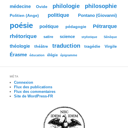
philologie
philosophie
médecine
Ovide
politique
Pontano (Giovanni)
Politien (Ange)
poésie
Pétrarque
poétique
pédagogie
rhétorique
science
satire
stylistique
Sénèque
traduction
théologie
tragédie
Virgile
théâtre
Érasme
élégie
éducation
épigramme
MÉTA
Connexion
Flux des publications
Flux des commentaires
Site de WordPress-FR