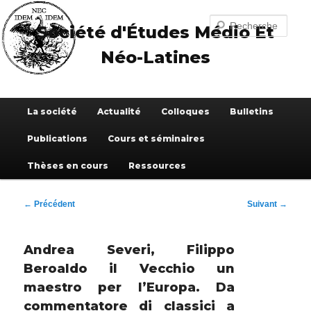
Aller
au
Recherche
Société d'Études Médio Et
contenu
principal
Néo-Latines
Menu
La société
Actualité
Colloques
Bulletins
principal
Publications
Cours et séminaires
Thèses en cours
Ressources
Navigation
←
Précédent
Suivant
→
des
articles
Andrea Severi, Filippo
Beroaldo il Vecchio un
maestro per l’Europa. Da
commentatore di classici a