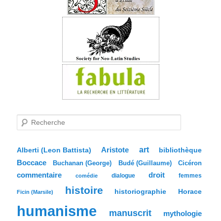
R
e
c
h
e
Aristote
art
bibliothèque
Alberti (Leon Battista)
r
Boccace
c
Buchanan (George)
Budé (Guillaume)
Cicéron
h
commentaire
droit
dialogue
femmes
comédie
e
histoire
historiographie
Horace
Ficin (Marsile)
humanisme
manuscrit
mythologie