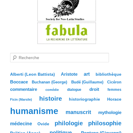
R
e
c
h
e
Aristote
art
bibliothèque
Alberti (Leon Battista)
r
Boccace
c
Buchanan (George)
Budé (Guillaume)
Cicéron
h
commentaire
droit
dialogue
femmes
comédie
e
histoire
historiographie
Horace
Ficin (Marsile)
humanisme
manuscrit
mythologie
philologie
philosophie
médecine
Ovide
politique
Pontano (Giovanni)