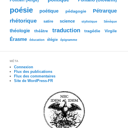
Politien (Ange)
poésie
Pétrarque
poétique
pédagogie
rhétorique
science
satire
stylistique
Sénèque
traduction
théologie
tragédie
Virgile
théâtre
Érasme
élégie
éducation
épigramme
MÉTA
Connexion
Flux des publications
Flux des commentaires
Site de WordPress-FR