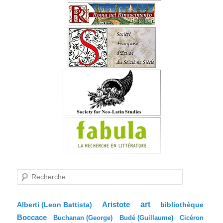
R
e
c
h
e
Aristote
art
bibliothèque
Alberti (Leon Battista)
r
Boccace
c
Buchanan (George)
Budé (Guillaume)
Cicéron