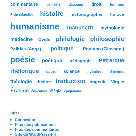
h
commentaire
droit
dialogue
femmes
comédie
e
histoire
historiographie
Horace
Ficin (Marsile)
humanisme
manuscrit
mythologie
philologie
philosophie
médecine
Ovide
politique
Pontano (Giovanni)
Politien (Ange)
poésie
Pétrarque
poétique
pédagogie
rhétorique
science
satire
stylistique
Sénèque
traduction
théologie
tragédie
Virgile
théâtre
Érasme
élégie
éducation
épigramme
MÉTA
Connexion
Flux des publications
Flux des commentaires
Site de WordPress-FR