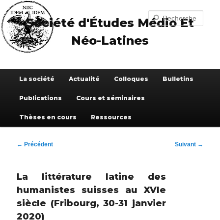
Aller
au
Recherche
Société d'Études Médio Et
contenu
principal
Néo-Latines
Menu
La société
Actualité
Colloques
Bulletins
principal
Publications
Cours et séminaires
Thèses en cours
Ressources
Navigation
←
Précédent
Suivant
→
des
articles
La littérature latine des
humanistes suisses au XVIe
siècle (Fribourg, 30-31 janvier
2020)