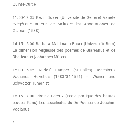
Quinte-Curce
11.50-12.35 Kevin Bovier (Université de Genève) Variété
exégétique autour de Salluste: les Annotationes de
Glaréan (1538)
14.15-15.00 Barbara Mahlmann-Bauer (Universität Bern)
La dimension religieuse des poèmes de Glareanus et de
Rhellicanus (Johannes Müller)
15.00-15.45 Rudolf Gamper (St-Gallen) Ioachimus
Vadianus Helvetius (1483/84-1551) – Wiener und
Schweizer Humanist
16.15-17.00 Virginie Leroux (École pratique des hautes
études, Paris) Les spécificités du De Poetica de Joachim
Vadianus
*