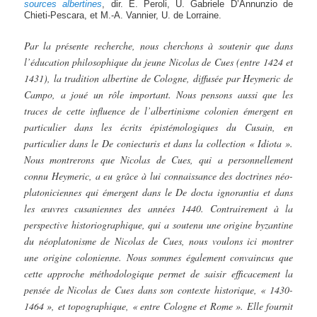
sources albertines
, dir. E. Peroli, U. Gabriele D’Annunzio de
Chieti-Pescara, et M.-A. Vannier, U. de Lorraine.
Par la présente recherche, nous cherchons à soutenir que dans
l’éducation philosophique du jeune Nicolas de Cues (entre 1424 et
1431), la tradition albertine de Cologne, diffusée par Heymeric de
Campo, a joué un rôle important. Nous pensons aussi que les
traces de cette influence de l’albertinisme colonien émergent en
particulier dans les écrits épistémologiques du Cusain, en
particulier dans le De coniecturis et dans la collection « Idiota ».
Nous montrerons que Nicolas de Cues, qui a personnellement
connu Heymeric, a eu grâce à lui connaissance des doctrines néo-
platoniciennes qui émergent dans le De docta ignorantia et dans
les œuvres cusaniennes des années 1440. Contrairement à la
perspective historiographique, qui a soutenu une origine byzantine
du néoplatonisme de Nicolas de Cues, nous voulons ici montrer
une origine colonienne. Nous sommes également convaincus que
cette approche méthodologique permet de saisir efficacement la
pensée de Nicolas de Cues dans son contexte historique, « 1430-
1464 », et topographique, « entre Cologne et Rome ». Elle fournit