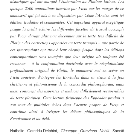
historiques qui ont marqué l’élaboration du Plotinus latinus. Les
quelque 2500 annotations inscrites par Ficin sur les marges de ce
manuscrit qui fut mis à sa disposition par Côme l’Ancien sont ici
éditées, traduites et commentées. Cet important apparat exégétique
jusque là inédit éclaire les différentes facettes du travail accompli
par Ficin durant plusieurs décennies sur le texte très difficile de
Plotin : des corrections apportées au texte transmis – une partie de
ces interventions ont trouvé leur chemin jusque dans les éditions
contemporaines sans toutefois que leur origine ait toujours été
reconnue – à la confrontation doctrinale avec le néoplatonisme
profondément original de Plotin, le manuscrit met en scène un
Ficin soucieux d’intégrer les Ennéades dans sa vision à la fois
chrétienne et platonicienne de la concordia philosophorum, mais
aussi conscient des aspérités et audaces difficilement récupérables
du texte plotinien. Cette lecture ficinienne des Ennéades produit à
son tour de multiples échos dans l’oeuvre propre de Ficin et
contribue ainsi à irriguer les débats philosophiques de la
Renaissance et au-delà.
Nathalie Gareddu-Delphini,
Giuseppe Ottaviano Nobili Savelli