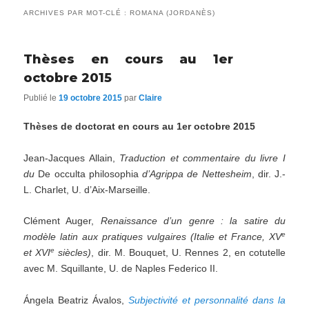
ARCHIVES PAR MOT-CLÉ :
ROMANA (JORDANÈS)
Thèses en cours au 1er
octobre 2015
Publié le
19 octobre 2015
par
Claire
Thèses de doctorat en cours au 1er octobre 2015
Jean-Jacques Allain,
Traduction
et
commentaire
du
livre
I
du
De occulta philosophia
d’Agrippa
de
Nettesheim
, dir. J.-
L. Charlet, U. d’Aix-Marseille.
Clément Auger,
Renaissance d’un genre : la satire du
e
modèle latin aux pratiques vulgaires (Italie et France,
XV
e
et XVI
siècles)
, dir. M. Bouquet, U. Rennes 2, en cotutelle
avec M. Squillante, U. de Naples Federico II.
Ángela Beatriz Ávalos,
Subjectivité
et
personnalité
dans
la