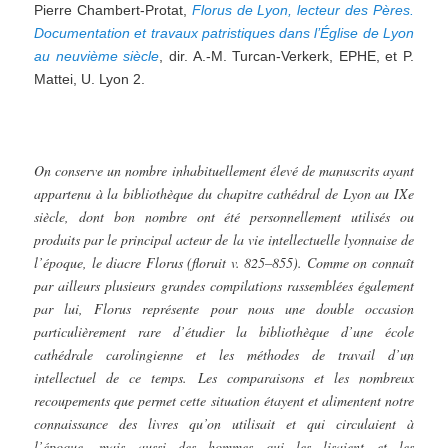
Pierre Chambert-Protat,
Florus de Lyon, lecteur des Pères.
Documentation et travaux patristiques dans l’Église de Lyon
au neuvième siècle
, dir. A.-M. Turcan-Verkerk, EPHE, et P.
Mattei, U. Lyon 2.
On conserve un nombre inhabituellement élevé de manuscrits ayant
appartenu à la bibliothèque du chapitre cathédral de Lyon au IXe
siècle, dont bon nombre ont été personnellement utilisés ou
produits par le principal acteur de la vie intellectuelle lyonnaise de
l’époque, le diacre Florus (floruit v. 825–855). Comme on connaît
par ailleurs plusieurs grandes compilations rassemblées également
par lui, Florus représente pour nous une double occasion
particulièrement rare d’étudier la bibliothèque d’une école
cathédrale carolingienne et les méthodes de travail d’un
intellectuel de ce temps. Les comparaisons et les nombreux
recoupements que permet cette situation étayent et alimentent notre
connaissance des livres qu’on utilisait et qui circulaient à
l’époque, mais aussi des hommes qui les lisaient et les