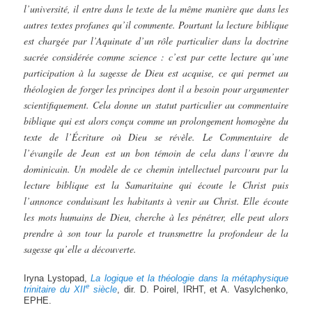
l’université, il entre dans le texte de la même manière que dans les
autres textes profanes qu’il commente. Pourtant la lecture biblique
est chargée par l’Aquinate d’un rôle particulier dans la doctrine
sacrée considérée comme science : c’est par cette lecture qu’une
participation à la sagesse de Dieu est acquise, ce qui permet au
théologien de forger les principes dont il a besoin pour argumenter
scientifiquement. Cela donne un statut particulier au commentaire
biblique qui est alors conçu comme un prolongement homogène du
texte de l’Écriture où Dieu se révèle. Le Commentaire de
l’évangile de Jean est un bon témoin de cela dans l’œuvre du
dominicain. Un modèle de ce chemin intellectuel parcouru par la
lecture biblique est la Samaritaine qui écoute le Christ puis
l’annonce conduisant les habitants à venir au Christ. Elle écoute
les mots humains de Dieu, cherche à les pénétrer, elle peut alors
prendre à son tour la parole et transmettre la profondeur de la
sagesse qu’elle a découverte.
Iryna Lystopad,
La logique et la théologie dans la métaphysique
e
trinitaire du XII
siècle
, dir. D. Poirel, IRHT, et A. Vasylchenko,
EPHE.