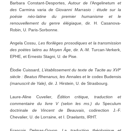
Barbara Constant-Desportes,
Autour de l’
Angelinetum
et
des
Carmina varia
de Giovanni Marrasio :
étude sur la
poésie néo-latine du premier humanisme et le
renouvellement du genre élégiaque
, dir. H. Casanova-
Robin, U. Paris-Sorbonne.
Angela Cossu,
Les florilèges prosodiques et la transmission
des poètes latins au Moyen Âge
, dir. A.-M. Turcan-Verkerk,
EPHE, et Ernesto Stagni, U. de Pise.
e
Élodie Cuissard,
L’établissement
du
texte
de
Tacite au XVI
siècle : Beatus Rhenanus, les
Annales
et
le
codex Budensis
(manuscrit
de
Yale)
, dir. J. Hirstein, U. de Strasbourg.
Laure-Aline Cuvelier,
Édition critique, traduction et
commentaire du livre V (selon les ms.) du
Speculum
doctrinale
de
Vincent
de
Beauvais
, codirection J.-F.
Chevalier, U. de Lorraine, et I. Draelants, IRHT.
François Delmas-Goyon,
La traduction théologique et