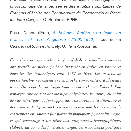
philosophique de la pensée et des intuitions spirituelles de
François d’Assise par Bonaventure de Bagnoregio et Pierre
de Jean Olivi
, dir. O. Boulnois, EPHE.
Paule Desmoulières,
Anthologies
funèbres
en
Italie,
en
France
et
en
Angleterre
(1590-1640)
, codirection
Casanova-Robin et V. Gély, U. Paris-Sorbonne.
Cette thèse est une étude à la fois globale et détaillée consacrée
aux recueils de poésie funèbre imprimés en Italie, en France et
dans les Îles britanniques entre 1587 et 1644. Les recueils de
poésie funèbre nécessitent une approche comparatiste, à plusieurs
titres. Du point de vue linguistique et culturel tout d’abord, l’on
remarque que ce sont des ouvrages polyglottes. En outre, du point
de vue esthétique, ils font appel aux ressources de la littérature et
des beaux-arts (gravures), en partie parce que les textes qu’ils
contiennent ont souvent fait partie du monument funèbre lui-même,
ce qui encourage à les relier aux programmes iconographiques
élaborés au cours des funérailles. Enfin, ces « tombeaux poétiques