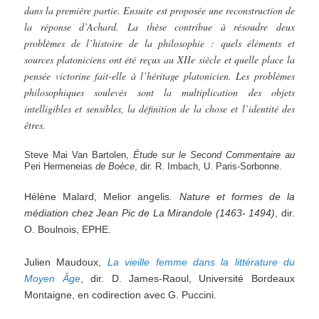
dans la première partie. Ensuite est proposée une reconstruction de
la réponse d’Achard. La thèse contribue à résoudre deux
problèmes de l’histoire de la philosophie : quels éléments et
sources platoniciens ont été reçus au XIIe siècle et quelle place la
pensée victorine fait-elle à l’héritage platonicien. Les problèmes
philosophiques soulevés sont la multiplication des objets
intelligibles et sensibles, la définition de la chose et l’identité des
êtres.
Steve Mai Van Bartolen,
Étude
sur
le
Second
Commentaire
au
Peri Hermeneias
de
Boèce
, dir. R. Imbach, U. Paris-Sorbonne.
Hélène Malard, Melior angelis
. Nature et formes de la
médiation
chez
Jean Pic de La Mirandole (1463- 1494)
, dir.
O. Boulnois, EPHE.
Julien Maudoux,
La vieille femme dans la littérature du
Moyen Âge
, dir. D. James-Raoul, Université Bordeaux
Montaigne, en codirection avec G. Puccini.