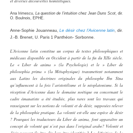
et diverses découvertes homilétiques.
Ana Irimescu,
La
question
de
l’intuition
chez
Jean
Duns
Scot
, dir.
O. Boulnois, EPHE.
Anne-Sophie Jouanneau,
Le désir chez l’Avicenne latin
, dir.
J.-B. Brenet, U. Paris 1 Panthéon- Sorbonne.
L’Avicenne latin constitue un corpus de textes philosophiques et
médicaux disponible en Occident à partir de la fin du XIIe siècle.
Le « Liber de anima » (la Psychologie) et le » Liber de
philosophia prima » (la Métaphysique) transmettent notamment
aux Latins les doctrines originales du philosophe Ibn Sîna
qu’influencent à la fois l’aristotélisme et le néoplatonisme. Si la
réception d’Avicenne dans le domaine noétique ou concernant le
cadre émanatiste a été étudiée, plus rares sont les travaux qui
renseignent sur les notions de volonté et de désir, supposées relever
de la philosophie pratique. La volonté est-elle une espèce de désir
? Pourquoi les traducteurs du Liber de anima, font apparaître un
concept de volonté qui n’est pas dans l’original arabe? Volonté et
désir peuvent-ils être dès lors être identifiés ? La définition de la