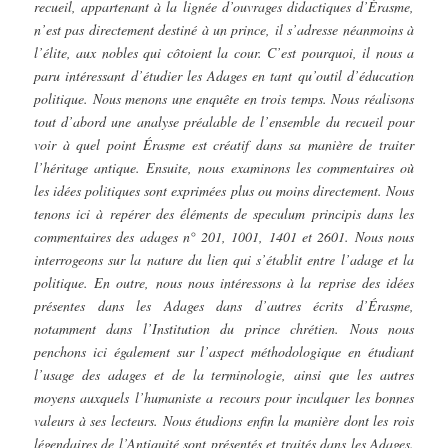
recueil, appartenant à la lignée d’ouvrages didactiques d’Érasme,
n’est pas directement destiné à un prince, il s’adresse néanmoins à
l’élite, aux nobles qui côtoient la cour. C’est pourquoi, il nous a
paru intéressant d’étudier les Adages en tant qu’outil d’éducation
politique. Nous menons une enquête en trois temps. Nous réalisons
tout d’abord une analyse préalable de l’ensemble du recueil pour
voir à quel point Érasme est créatif dans sa manière de traiter
l’héritage antique. Ensuite, nous examinons les commentaires où
les idées politiques sont exprimées plus ou moins directement. Nous
tenons ici à repérer des éléments de speculum principis dans les
commentaires des adages n° 201, 1001, 1401 et 2601. Nous nous
interrogeons sur la nature du lien qui s’établit entre l’adage et la
politique. En outre, nous nous intéressons à la reprise des idées
présentes dans les Adages dans d’autres écrits d’Érasme,
notamment dans l’Institution du prince chrétien. Nous nous
penchons ici également sur l’aspect méthodologique en étudiant
l’usage des adages et de la terminologie, ainsi que les autres
moyens auxquels l’humaniste a recours pour inculquer les bonnes
valeurs à ses lecteurs. Nous étudions enfin la manière dont les rois
légendaires de l’Antiquité sont présentés et traités dans les Adages.