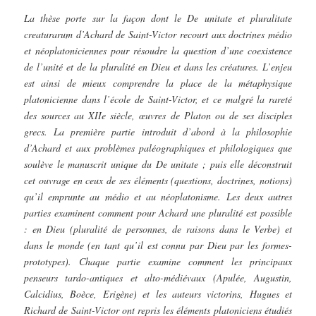
La thèse porte sur la façon dont le De unitate et pluralitate
creaturarum d’Achard de Saint-Victor recourt aux doctrines médio
et néoplatoniciennes pour résoudre la question d’une coexistence
de l’unité et de la pluralité en Dieu et dans les créatures. L’enjeu
est ainsi de mieux comprendre la place de la métaphysique
platonicienne dans l’école de Saint-Victor, et ce malgré la rareté
des sources au XIIe siècle, œuvres de Platon ou de ses disciples
grecs. La première partie introduit d’abord à la philosophie
d’Achard et aux problèmes paléographiques et philologiques que
soulève le manuscrit unique du De unitate ; puis elle déconstruit
cet ouvrage en ceux de ses éléments (questions, doctrines, notions)
qu’il emprunte au médio et au néoplatonisme. Les deux autres
parties examinent comment pour Achard une pluralité est possible
: en Dieu (pluralité de personnes, de raisons dans le Verbe) et
dans le monde (en tant qu’il est connu par Dieu par les formes-
prototypes). Chaque partie examine comment les principaux
penseurs tardo-antiques et alto-médiévaux (Apulée, Augustin,
Calcidius, Boèce, Erigène) et les auteurs victorins, Hugues et
Richard de Saint-Victor ont repris les éléments platoniciens étudiés