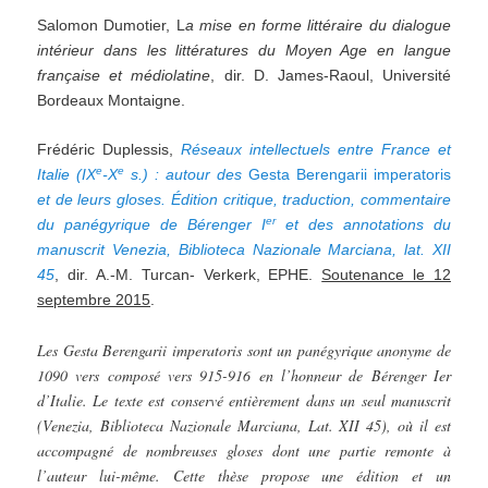
Salomon Dumotier, L
a mise en forme littéraire du dialogue
intérieur dans les littératures du Moyen Age en
langue
française et médiolatine
, dir. D. James-Raoul, Université
Bordeaux Montaigne.
Frédéric Duplessis,
Réseaux intellectuels entre France et
e
e
Italie (IX
-X
s.) : autour des
Gesta Berengarii imperatoris
et de leurs gloses. Édition critique, traduction, commentaire
er
du panégyrique de Bérenger I
et des
annotations du
manuscrit Venezia, Biblioteca Nazionale Marciana, lat. XII
45
, dir. A.-M. Turcan- Verkerk, EPHE.
Soutenance le 12
septembre 2015
.
Les Gesta Berengarii imperatoris sont un panégyrique anonyme de
1090 vers composé vers 915-916 en l’honneur de Bérenger Ier
d’Italie. Le texte est conservé entièrement dans un seul manuscrit
(Venezia, Biblioteca Nazionale Marciana, Lat. XII 45), où il est
accompagné de nombreuses gloses dont une partie remonte à
l’auteur lui-même. Cette thèse propose une édition et un