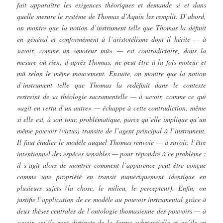
fait apparaître les exigences théoriques et demande si et dans
quelle mesure le système de Thomas d’Aquin les remplit. D’abord,
on montre que la notion d’instrument telle que Thomas la définit
en général et conformément à l’aristotélisme dont il hérite — à
savoir, comme un «moteur mû» — est contradictoire, dans la
mesure où rien, d’après Thomas, ne peut être à la fois moteur et
mû selon le même mouvement. Ensuite, on montre que la notion
d’instrument telle que Thomas la redéfinit dans le contexte
restreint de sa théologie sacramentelle — à savoir, comme ce qui
«agit en vertu d’un autre» — échappe à cette contradiction, même
si elle est, à son tour, problématique, parce qu’elle implique qu’un
même pouvoir (virtus) transite de l’agent principal à l’instrument.
Il faut étudier le modèle auquel Thomas renvoie — à savoir, l’être
intentionnel des espèces sensibles — pour répondre à ce problème :
il s’agit alors de montrer comment l’apparence peut être conçue
comme une propriété en transit numériquement identique en
plusieurs sujets (la chose, le milieu, le percepteur). Enfin, on
justifie l’application de ce modèle au pouvoir instrumental grâce à
deux thèses centrales de l’ontologie thomasienne des pouvoirs — à
savoir, qu’ils sont distincts de la forme substantielle et qu’ils en