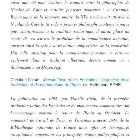
aussi une clé pour éclairer le rapport entre la philosophie de
Nicolas de Cues et certains penseurs modernes : la Cusanus-
Renaissance de la première moitié du XXe siècle avait attribué à
Nicolas de Cues le titre de « premier philosophe moderne » parce
que, contrairement à la tradition scolastique, il aurait placé au
centre de ses œuvres le problème de la connaissance humaine,
ouvrant ainsi la voie à la révolution subjectiviste de la modernité.
Une telle attention pour la connaissance humaine se retrouve
également dans la tradition albertine, décrite comme un «
illuminisme » au Moyen Age.
Christian Förstel,
Marsile
Ficin
et
les
Ennéades
:
la
genèse
de la
traduction
et
du
commentaire
de
Plotin
, dir. Hoffmann, EPHE.
La publication en 1492, par Marsile Ficin, de la première
traduction latine des Ennéades et du monumental commentaire qui
l’accompagne marque le retour de Plotin en Occident. Le
manuscrit de travail de Ficin, le Parisinus graecus 1816 de la
Bibliothèque nationale de France nous offre un témoignage
exceptionnel concernant les principales étapes philosophiques et