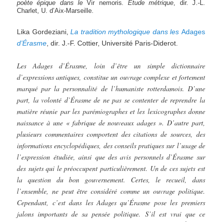
poète épique dans le
Vir nemoris
. Étude
métrique
, dir. J.-L.
Charlet, U. d’Aix-Marseille.
Lika Gordeziani,
La tradition mythologique dans les
Adages
d’Érasme
, dir. J.-F. Cottier, Université Paris-Diderot.
Les Adages d’Érasme, loin d’être un simple dictionnaire
d’expressions antiques, constitue un ouvrage complexe et fortement
marqué par la personnalité de l’humaniste rotterdamois. D’une
part, la volonté d’Érasme de ne pas se contenter de reprendre la
matière réunie par les parémiographes et les lexicographes donne
naissance à une « fabrique de nouveaux adages ». D’autre part,
plusieurs commentaires comportent des citations de sources, des
informations encyclopédiques, des conseils pratiques sur l’usage de
l’expression étudiée, ainsi que des avis personnels d’Érasme sur
des sujets qui le préoccupent particulièrement. Un de ces sujets est
la question du bon gouvernement. Certes, le recueil, dans
l’ensemble, ne peut être considéré comme un ouvrage politique.
Cependant, c’est dans les Adages qu’Érasme pose les premiers
jalons importants de sa pensée politique. S’il est vrai que ce