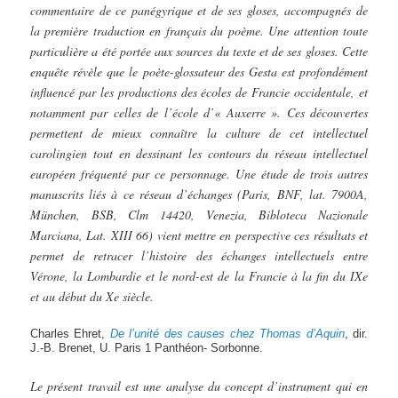
commentaire de ce panégyrique et de ses gloses, accompagnés de
la première traduction en français du poème. Une attention toute
particulière a été portée aux sources du texte et de ses gloses. Cette
enquête révèle que le poète-glossateur des Gesta est profondément
influencé par les productions des écoles de Francie occidentale, et
notamment par celles de l’école d’« Auxerre ». Ces découvertes
permettent de mieux connaître la culture de cet intellectuel
carolingien tout en dessinant les contours du réseau intellectuel
européen fréquenté par ce personnage. Une étude de trois autres
manuscrits liés à ce réseau d’échanges (Paris, BNF, lat. 7900A,
München, BSB, Clm 14420, Venezia, Bibloteca Nazionale
Marciana, Lat. XIII 66) vient mettre en perspective ces résultats et
permet de retracer l’histoire des échanges intellectuels entre
Vérone, la Lombardie et le nord-est de la Francie à la fin du IXe
et au début du Xe siècle.
Charles Ehret,
De
l’unité
des
causes
chez
Thomas
d’Aquin
, dir.
J.-B. Brenet, U. Paris 1 Panthéon- Sorbonne.
Le présent travail est une analyse du concept d’instrument qui en