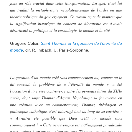
joue un rôle crucial dans cette transformation. En effet, c’est lui
qui traduit la métaphysique néoplatonicienne de l’ordre en une
théorie politique du gouvernement. Ce travail tente de montrer que
la signification historique du concept de hiérarchie est d’avoir
désarticulé la politique et la cosmologie, le monde et la cité.
Grégoire Celier,
Saint
Thomas
et
la
question
de
l’éternité
du
monde
, dir. R. Imbach, U. Paris-Sorbonne.
La question d’un monde créé sans commencement ou, comme on le
dit souvent, le problème de « l’éternité du monde », a été
l’occasion d’une vive controverse entre les penseurs latins du XIIIe
siècle, dont saint Thomas d’Aquin. Nonobstant sa foi avérée en
une création avec un commencement, Thomas, théologien et
philosophe catholique, s’est interrogé tout au long de sa carrière :
« Aurait-il été possible que Dieu créât un monde sans
commencement ? » Cette persévérance est suffisamment paradoxale
pour attirer l’attention, d’autant que Thomas, en sa réponse,