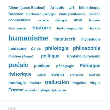
h
e
Aristote
art
bibliothèque
Alberti (Leon Battista)
r
Boccace
c
Buchanan (George)
Budé (Guillaume)
Cicéron
h
commentaire
droit
dialogue
femmes
comédie
e
histoire
historiographie
Horace
Ficin (Marsile)
humanisme
manuscrit
mythologie
philologie
philosophie
médecine
Ovide
politique
Pontano (Giovanni)
Politien (Ange)
poésie
Pétrarque
poétique
pédagogie
rhétorique
science
satire
stylistique
Sénèque
traduction
théologie
tragédie
Virgile
théâtre
Érasme
élégie
éducation
épigramme
MÉTA