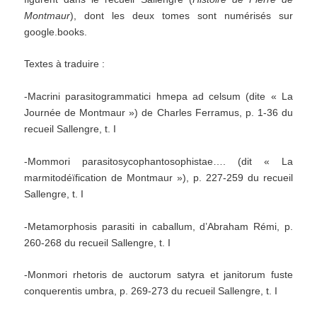
Montmaur
), dont les deux tomes sont numérisés sur
google.books.
Textes à traduire :
-Macrini parasitogrammatici hmepa ad celsum (dite « La
Journée de Montmaur ») de Charles Ferramus, p. 1-36 du
recueil Sallengre, t. I
-Mommori parasitosycophantosophistae…. (dit « La
marmitodéïfication de Montmaur »), p. 227-259 du recueil
Sallengre, t. I
-Metamorphosis parasiti in caballum, d’Abraham Rémi, p.
260-268 du recueil Sallengre, t. I
-Monmori rhetoris de auctorum satyra et janitorum fuste
conquerentis umbra, p. 269-273 du recueil Sallengre, t. I