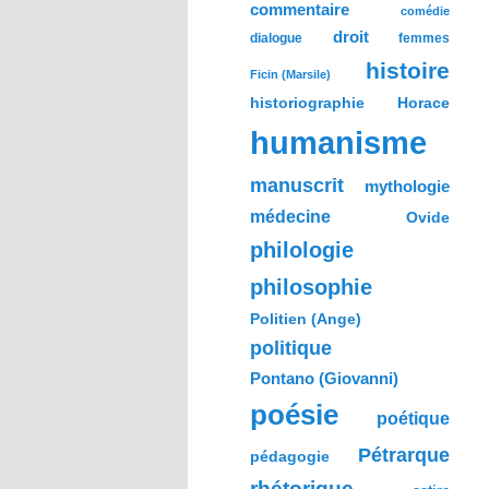
commentaire
comédie
droit
dialogue
femmes
histoire
Ficin (Marsile)
historiographie
Horace
humanisme
manuscrit
mythologie
médecine
Ovide
philologie
philosophie
Politien (Ange)
politique
Pontano (Giovanni)
poésie
poétique
Pétrarque
pédagogie
rhétorique