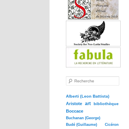
R
e
c
h
e
Alberti (Leon Battista)
r
Aristote
art
bibliothèque
c
h
Boccace
e
Buchanan (George)
Budé (Guillaume)
Cicéron