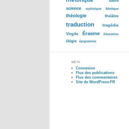
satire
science
stylistique
Sénèque
théologie
théâtre
traduction
tragédie
Érasme
Virgile
éducation
élégie
épigramme
MÉTA
Connexion
Flux des publications
Flux des commentaires
Site de WordPress-FR