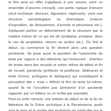
et finir peut en effet s’appliquer à une oeuvre, voire un
ensemble d’oeuvres (recueil), une partie topique d’oeuvre
(récit enchâssé, discours, digression, ekphrasis), voire une
structure narratologique ou dramatique (notions
d’exposition, de dénouement, d’exorde et péroraison etc.),
impliquant parfois un débordement de la structure par la
matière même de ce qui est dit (analepse, prolepse, dans
le cas de prophéties, retours en arrière etc.). Où finit le
début, où commence la fin devient alors une question
pertinente. Se pose aussi la question de l’autonomie du
texte par rapport à des éléments qui l’entourent : insertion
de textes dans des recueils et notion même de début et fin
de recueil, paratexte (préfaces et postfaces, dédicaces et
texte d’envoi, prologues et épilogues) qui compliquent la
perception des « vrais » débuts et fins du texte lui-même,
quand ils ne l’occultent pas (présence d’un paratexte
rapporté, par un éditeur ou un scribe par exemple).
Peut-on enfin retracer une histoire du début et de la fin en
littérature de la Grèce archaïque à la Renaissance, quels
sont le sens et la portée des évolutions en particulier sur la