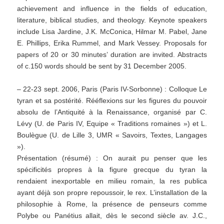
achievement and influence in the fields of education,
literature, biblical studies, and theology. Keynote speakers
include Lisa Jardine, J.K. McConica, Hilmar M. Pabel, Jane
E. Phillips, Erika Rummel, and Mark Vessey. Proposals for
papers of 20 or 30 minutes’ duration are invited. Abstracts
of c.150 words should be sent by 31 December 2005.
– 22-23 sept. 2006, Paris (Paris IV-Sorbonne) : Colloque Le
tyran et sa postérité. Rééflexions sur les figures du pouvoir
absolu de l’Antiquité à la Renaissance, organisé par C.
Lévy (U. de Paris IV, Equipe « Traditions romaines ») et L.
Boulègue (U. de Lille 3, UMR « Savoirs, Textes, Langages
»).
Présentation (résumé) : On aurait pu penser que les
spécificités propres à la figure grecque du tyran la
rendaient inexportable en milieu romain, la res publica
ayant déjà son propre repoussoir, le rex. L’installation de la
philosophie à Rome, la présence de penseurs comme
Polybe ou Panétius allait, dès le second siècle av. J.C.,