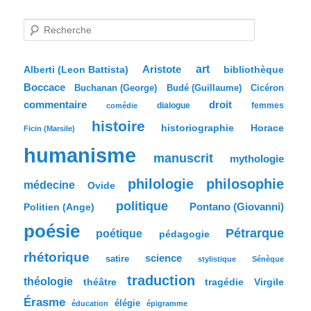
R
e
c
h
e
Aristote
art
bibliothèque
Alberti (Leon Battista)
r
Boccace
c
Buchanan (George)
Budé (Guillaume)
Cicéron
h
commentaire
droit
dialogue
femmes
comédie
e
histoire
historiographie
Horace
Ficin (Marsile)
humanisme
manuscrit
mythologie
philologie
philosophie
médecine
Ovide
politique
Pontano (Giovanni)
Politien (Ange)
poésie
Pétrarque
poétique
pédagogie
rhétorique
science
satire
stylistique
Sénèque
traduction
théologie
tragédie
Virgile
théâtre
Érasme
élégie
éducation
épigramme