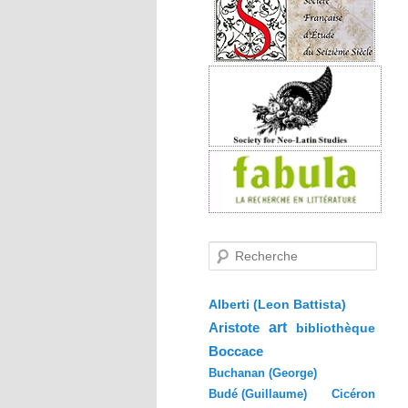
R
e
c
h
e
Alberti (Leon Battista)
r
Aristote
art
bibliothèque
c
h
Boccace
e
Buchanan (George)
Budé (Guillaume)
Cicéron