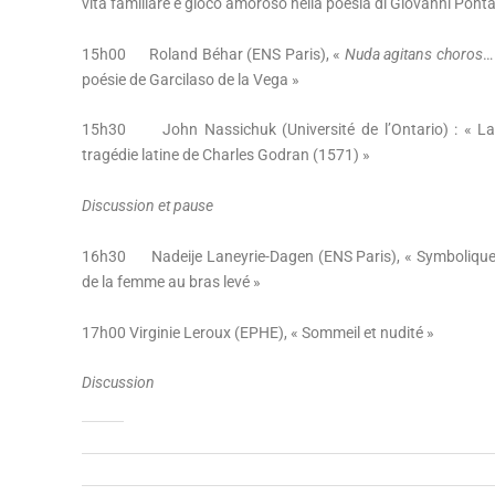
vita familiare e gioco amoroso nella poesia di Giovanni Pont
15h00 Roland Béhar (ENS Paris), «
Nuda agitans choros
…
poésie de Garcilaso de la Vega »
15h30 John Nassichuk (Université de l’Ontario) : « La
tragédie latine de Charles Godran (1571) »
Discussion et pause
16h30 Nadeije Laneyrie-Dagen (ENS Paris), « Symbolique ér
de la femme au bras levé »
17h00 Virginie Leroux (EPHE), « Sommeil et nudité »
Discussion