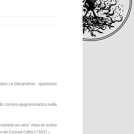
 dans
Le Décaméron
: questions
do comico-epigrammatico nella
u comme un vers’: mise en scène
es
de Conrad Celtis (1502) »