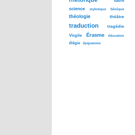
satire
science
stylistique
Sénèque
théologie
théâtre
traduction
tragédie
Érasme
Virgile
éducation
élégie
épigramme