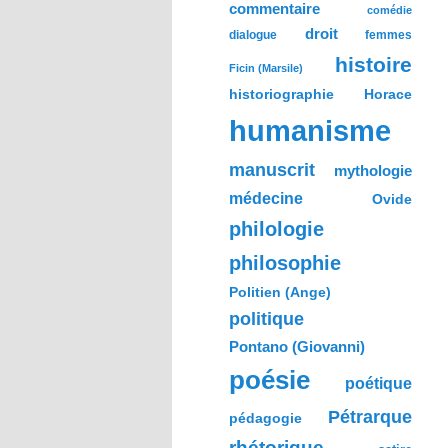
commentaire
comédie
droit
dialogue
femmes
histoire
Ficin (Marsile)
historiographie
Horace
humanisme
manuscrit
mythologie
médecine
Ovide
philologie
philosophie
Politien (Ange)
politique
Pontano (Giovanni)
poésie
poétique
Pétrarque
pédagogie
rhétorique