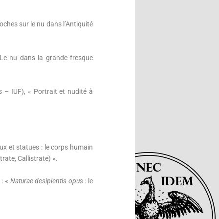
hes sur le nu dans l’Antiquité
Le nu dans la grande fresque
IUF), « Portrait et nudité à
x et statues : le corps humain
rate, Callistrate) ».
: «
Naturae desipientis opus
: le