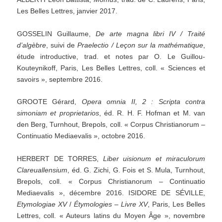
Les Belles Lettres, janvier 2017.
GOSSELIN Guillaume,
De
arte
magna
libri
IV
/
Traité
d’algèbre
, suivi de
Praelectio
/
Leçon
sur
la
mathématique
,
étude introductive, trad. et notes par O. Le Guillou-
Kouteynikoff, Paris, Les Belles Lettres, coll. « Sciences et
savoirs », septembre 2016.
GROOTE Gérard,
Opera
omnia
II,
2
:
Scripta
contra
simoniam
et
proprietarios
, éd. R. H. F. Hofman et M. van
den Berg, Turnhout, Brepols, coll. « Corpus Christianorum –
Continuatio Mediaevalis », octobre 2016.
HERBERT DE TORRES,
Liber
uisionum
et
miraculorum
Clareuallensium
, éd. G. Zichi, G. Fois et S. Mula, Turnhout,
Brepols, coll. « Corpus Christianorum – Continuatio
Mediaevalis », décembre 2016. ISIDORE DE SÉVILLE,
Etymologiae
XV
/
Étymologies
–
Livre
XV
, Paris, Les Belles
Lettres, coll. « Auteurs latins du Moyen Âge », novembre