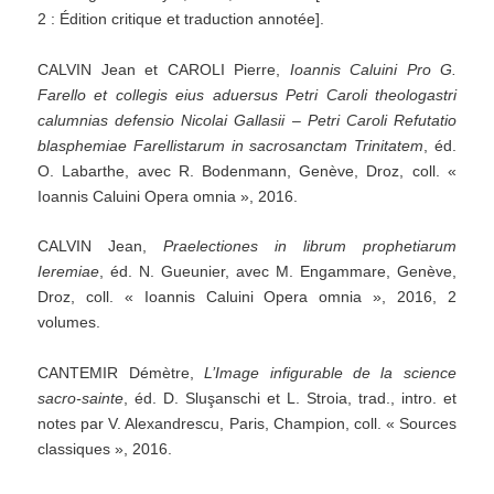
2 : Édition critique et traduction annotée].
CALVIN Jean et CAROLI Pierre,
Ioannis
Caluini
Pro
G.
Farello
et
collegis
eius
aduersus
Petri
Caroli
theologastri
calumnias
defensio
Nicolai
Gallasii
–
Petri
Caroli
Refutatio
blasphemiae
Farellistarum
in
sacrosanctam
Trinitatem
, éd.
O. Labarthe, avec R. Bodenmann, Genève, Droz, coll. «
Ioannis Caluini Opera omnia », 2016.
CALVIN Jean,
Praelectiones
in
librum
prophetiarum
Ieremiae
, éd. N. Gueunier, avec M. Engammare, Genève,
Droz, coll. « Ioannis Caluini Opera omnia », 2016, 2
volumes.
CANTEMIR Démètre,
L’Image
infigurable
de
la
science
sacro-sainte
, éd. D. Sluşanschi et L. Stroia, trad., intro. et
notes par V. Alexandrescu, Paris, Champion, coll. « Sources
classiques », 2016.