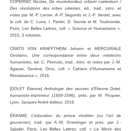
COPERNIC Nicolas,
De
reuolutionibus
orbium
coelestium
/
Des
révolutions
des
orbes
célestes
, éd., trad., intro. et
notes par M.-P. Lerner, A.-P. Segonds et J.-P. Verdet, avec
la coll. de C. Luna, I. Pantin, D. Savoie et M. Toulmonde,
Paris, Les Belles Lettres, coll. « Science et Humanisme »,
2015, 3 volumes.
CRATO VON KRAFFTHEIM Johann et MERCURIALE
Girolamo,
Une
correspondance
entre
deux
médecins
humanistes
, éd. C. Pennuto, trad., intro. et notes par J.-M.
Agasse, Genève, Droz, coll. « Cahiers d’Humanisme et
Renaissance », 2016.
[DOLET Étienne]
Anthologie
des
œuvres
d’Étienne
Dolet,
humaniste-imprimeur
(1509-1546)
, prés. par M. Picquier,
Lyon, Jacques André éditeur, 2016.
ÉRASME,
L’éducation
du
prince
chrétien
(ou
l’art
de
gouverner)
, trad. par A.-M. Greminger et prés. par J.-
Saladin, Paris, Les Belles Lettres, coll. « Le Miroir des