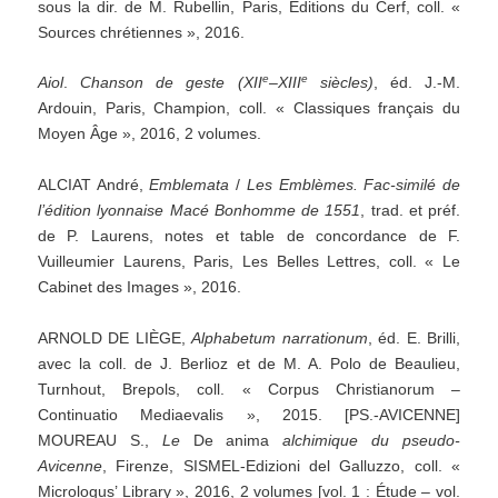
sous la dir. de M. Rubellin, Paris, Éditions du Cerf, coll. «
Sources chrétiennes », 2016.
e
e
Aiol
.
Chanson
de
geste
(
XII
–
XIII
siècles)
, éd. J.-M.
Ardouin, Paris, Champion, coll. « Classiques français du
Moyen Âge », 2016, 2 volumes.
ALCIAT André,
Emblemata
/
Les
Emblèmes.
Fac-similé
de
l’édition
lyonnaise
Macé
Bonhomme
de
1551
, trad. et préf.
de P. Laurens, notes et table de concordance de F.
Vuilleumier Laurens, Paris, Les Belles Lettres, coll. « Le
Cabinet des Images », 2016.
ARNOLD DE LIÈGE,
Alphabetum
narrationum
, éd. E. Brilli,
avec la coll. de J. Berlioz et de M. A. Polo de Beaulieu,
Turnhout, Brepols, coll. « Corpus Christianorum –
Continuatio Mediaevalis », 2015. [PS.-AVICENNE]
MOUREAU S.,
Le
De anima
alchimique
du
pseudo-
Avicenne
, Firenze, SISMEL-Edizioni del Galluzzo, coll. «
Micrologus’ Library », 2016, 2 volumes [vol. 1 : Étude – vol.