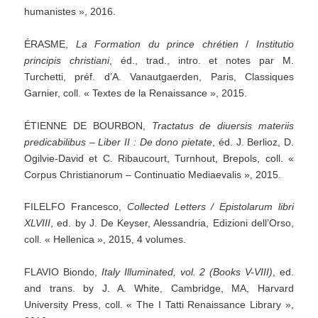
humanistes », 2016.
ÉRASME,
La
Formation
du
prince
chrétien
/
Institutio
principis
christiani
, éd., trad., intro. et notes par M.
Turchetti, préf. d’A. Vanautgaerden, Paris, Classiques
Garnier, coll. « Textes de la Renaissance », 2015.
ÉTIENNE DE BOURBON,
Tractatus
de
diuersis
materiis
predicabilibus
–
Liber
II
:
De
dono
pietate
, éd. J. Berlioz, D.
Ogilvie-David et C. Ribaucourt, Turnhout, Brepols, coll. «
Corpus Christianorum – Continuatio Mediaevalis », 2015.
FILELFO Francesco,
Collected
Letters
/
Epistolarum
libri
XLVIII
, ed. by J. De Keyser, Alessandria, Edizioni dell’Orso,
coll. « Hellenica », 2015, 4 volumes.
FLAVIO Biondo,
Italy
Illuminated,
vol.
2
(Books
V-VIII)
, ed.
and trans. by J. A. White, Cambridge, MA, Harvard
University Press, coll. « The I Tatti Renaissance Library »,