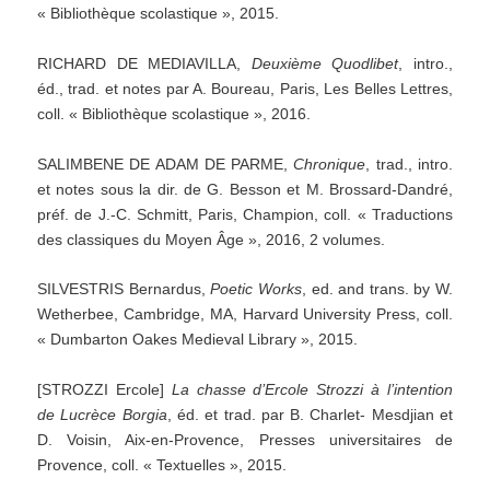
« Bibliothèque scolastique », 2015.
RICHARD DE MEDIAVILLA,
Deuxième
Quodlibet
, intro.,
éd., trad. et notes par A. Boureau, Paris, Les Belles Lettres,
coll. « Bibliothèque scolastique », 2016.
SALIMBENE DE ADAM DE PARME,
Chronique
, trad., intro.
et notes sous la dir. de G. Besson et M. Brossard-Dandré,
préf. de J.-C. Schmitt, Paris, Champion, coll. « Traductions
des classiques du Moyen Âge », 2016, 2 volumes.
SILVESTRIS Bernardus,
Poetic
Works
, ed. and trans. by W.
Wetherbee, Cambridge, MA, Harvard University Press, coll.
« Dumbarton Oakes Medieval Library », 2015.
[STROZZI Ercole]
La
chasse
d’Ercole
Strozzi
à
l’intention
de
Lucrèce
Borgia
, éd. et trad. par B. Charlet- Mesdjian et
D. Voisin, Aix-en-Provence, Presses universitaires de
Provence, coll. « Textuelles », 2015.