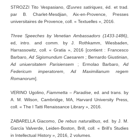
STROZZI Tito Vespasiano,
Œuvres
satiriques
, éd. et trad.
par B. Charlet-Mesdjian, Aix-en-Provence, Presses
universitaires de Provence, coll. « Textuelles », 2016.
Three
Speeches
by
Venetian
Ambassadors
(1433-1486)
,
ed, intro. and comm. by J. Rothkamm, Wiesbaden,
Harrassowitz, coll. « Gratia », 2016 [contient : Francesco
Barbaro,
Ad
Sigismundum
Caesarem
; Bernardo Giustinian,
Ad
uniuersitatem
Parisiensem
; Ermolao Barbaro,
Ad
Federicum
imperatorem
,
Ad
Maximilianum
regem
Romanorum
].
VERINO Ugolino,
Fiammetta
–
Paradise
, ed. and trans. by
A. M. Wilson, Cambridge, MA, Harvard University Press,
coll. « The I Tatti Renaissance Library », 2016.
ZABARELLA Giacomo,
De
rebus
naturalibus
, ed. by J. M.
García Valverde, Leiden-Boston, Brill, coll. « Brill’s Studies
in Intellectual History », 2016, 2 volumes.