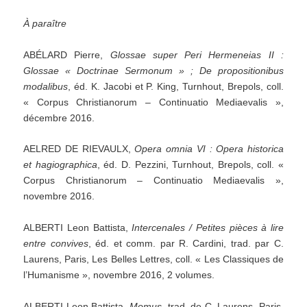
À
paraître
ABÉLARD Pierre,
Glossae
super
Peri
Hermeneias
II
:
Glossae
«
Doctrinae
Sermonum
»
;
De
propositionibus
modalibus
, éd. K. Jacobi et P. King, Turnhout, Brepols, coll.
« Corpus Christianorum – Continuatio Mediaevalis »,
décembre 2016.
AELRED DE RIEVAULX,
Opera
omnia
VI
:
Opera
historica
et
hagiographica
, éd. D. Pezzini, Turnhout, Brepols, coll. «
Corpus Christianorum – Continuatio Mediaevalis »,
novembre 2016.
ALBERTI Leon Battista,
Intercenales
/
Petites
pièces
à
lire
entre
convives
, éd. et comm. par R. Cardini, trad. par C.
Laurens, Paris, Les Belles Lettres, coll. « Les Classiques de
l’Humanisme », novembre 2016, 2 volumes.
ALBERTI Leon Battista,
Momus
, trad. de C. Laurens, Paris,