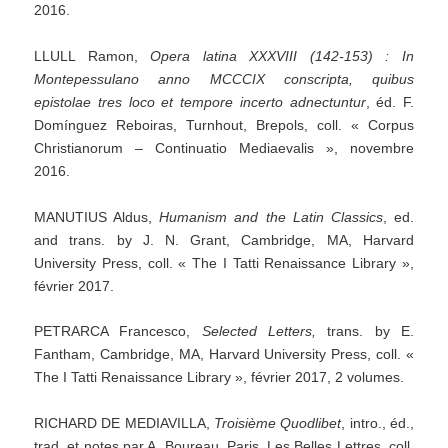
2016.
LLULL Ramon,
Opera
latina
XXXVIII
(142-153)
:
In
Montepessulano
anno
MCCCIX
conscripta,
quibus
epistolae
tres
loco
et
tempore
incerto
adnectuntur
, éd. F.
Domínguez Reboiras, Turnhout, Brepols, coll. « Corpus
Christianorum – Continuatio Mediaevalis », novembre
2016.
MANUTIUS Aldus,
Humanism
and
the
Latin
Classics
, ed.
and trans. by J. N. Grant, Cambridge, MA, Harvard
University Press, coll. « The I Tatti Renaissance Library »,
février 2017.
PETRARCA Francesco,
Selected
Letters,
trans. by E.
Fantham, Cambridge, MA, Harvard University Press, coll. «
The I Tatti Renaissance Library », février 2017, 2 volumes.
RICHARD DE MEDIAVILLA,
Troisième
Quodlibet
, intro., éd.,
trad. et notes par A. Boureau, Paris, Les Belles Lettres, coll.