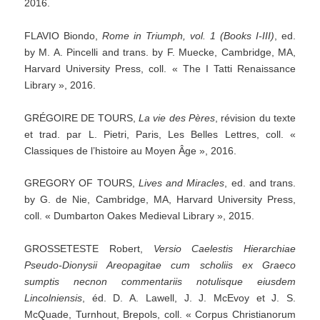
2016.
FLAVIO Biondo,
Rome
in
Triumph,
vol.
1
(Books
I-III)
, ed.
by M. A. Pincelli and trans. by F. Muecke, Cambridge, MA,
Harvard University Press, coll. « The I Tatti Renaissance
Library », 2016.
GRÉGOIRE DE TOURS,
La
vie
des
Pères
, révision du texte
et trad. par L. Pietri, Paris, Les Belles Lettres, coll. «
Classiques de l’histoire au Moyen Âge », 2016.
GREGORY OF TOURS,
Lives
and
Miracles
, ed. and trans.
by G. de Nie, Cambridge, MA, Harvard University Press,
coll. « Dumbarton Oakes Medieval Library », 2015.
GROSSETESTE Robert,
Versio
Caelestis
Hierarchiae
Pseudo-Dionysii
Areopagitae
cum
scholiis
ex
Graeco
sumptis
necnon
commentariis
notulisque
eiusdem
Lincolniensis
, éd. D. A. Lawell, J. J. McEvoy et J. S.
McQuade, Turnhout, Brepols, coll. « Corpus Christianorum