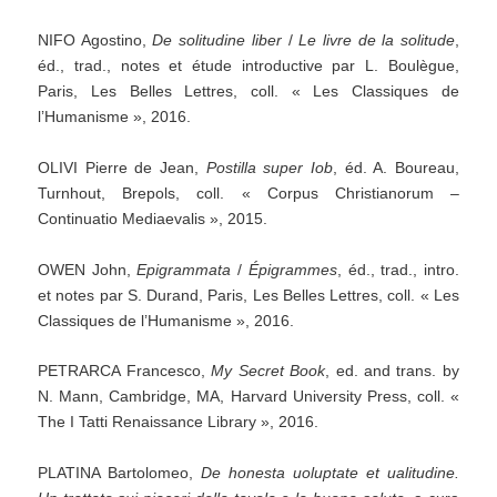
NIFO Agostino,
De
solitudine
liber
/
Le
livre
de
la
solitude
,
éd., trad., notes et étude introductive par L. Boulègue,
Paris, Les Belles Lettres, coll. « Les Classiques de
l’Humanisme », 2016.
OLIVI Pierre de Jean,
Postilla
super
Iob
, éd. A. Boureau,
Turnhout, Brepols, coll. « Corpus Christianorum –
Continuatio Mediaevalis », 2015.
OWEN John,
Epigrammata
/
Épigrammes
, éd., trad., intro.
et notes par S. Durand, Paris, Les Belles Lettres, coll. « Les
Classiques de l’Humanisme », 2016.
PETRARCA Francesco,
My
Secret
Book
, ed. and trans. by
N. Mann, Cambridge, MA, Harvard University Press, coll. «
The I Tatti Renaissance Library », 2016.
PLATINA Bartolomeo,
De
honesta
uoluptate
et
ualitudine.