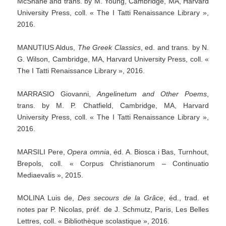
McShane and trans. by M. Young, Cambridge, MA, Harvard
University Press, coll. « The I Tatti Renaissance Library »,
2016.
MANUTIUS Aldus,
The
Greek
Classics
, ed. and trans. by N.
G. Wilson, Cambridge, MA, Harvard University Press, coll. «
The I Tatti Renaissance Library », 2016.
MARRASIO Giovanni,
Angelinetum
and
Other
Poems
,
trans. by M. P. Chatfield, Cambridge, MA, Harvard
University Press, coll. « The I Tatti Renaissance Library »,
2016.
MARSILI Pere,
Opera
omnia
, éd. A. Biosca i Bas, Turnhout,
Brepols, coll. « Corpus Christianorum – Continuatio
Mediaevalis », 2015.
MOLINA Luis de,
Des
secours
de
la
Grâce
, éd., trad. et
notes par P. Nicolas, préf. de J. Schmutz, Paris, Les Belles
Lettres, coll. « Bibliothèque scolastique », 2016.