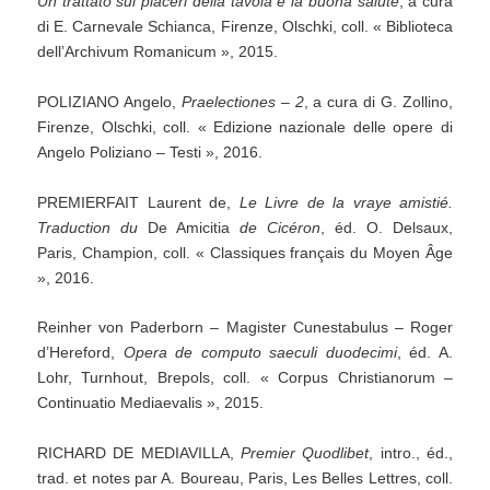
Un
trattato
sui
piaceri
della
tavola
e
la
buona
salute
, a cura
di E. Carnevale Schianca, Firenze, Olschki, coll. « Biblioteca
dell’Archivum Romanicum », 2015.
POLIZIANO Angelo,
Praelectiones
–
2
, a cura di G. Zollino,
Firenze, Olschki, coll. « Edizione nazionale delle opere di
Angelo Poliziano – Testi », 2016.
PREMIERFAIT Laurent de,
Le
Livre
de
la
vraye
amistié.
Traduction
du
De Amicitia
de
Cicéron
, éd. O. Delsaux,
Paris, Champion, coll. « Classiques français du Moyen Âge
», 2016.
Reinher von Paderborn – Magister Cunestabulus – Roger
d’Hereford,
Opera
de
computo
saeculi
duodecimi
, éd. A.
Lohr, Turnhout, Brepols, coll. « Corpus Christianorum –
Continuatio Mediaevalis », 2015.
RICHARD DE MEDIAVILLA,
Premier
Quodlibet
, intro., éd.,
trad. et notes par A. Boureau, Paris, Les Belles Lettres, coll.