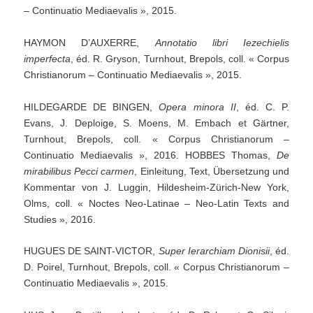
– Continuatio Mediaevalis », 2015.
HAYMON D’AUXERRE,
Annotatio
libri
Iezechielis
imperfecta
, éd. R. Gryson, Turnhout, Brepols, coll. « Corpus
Christianorum – Continuatio Mediaevalis », 2015.
HILDEGARDE DE BINGEN,
Opera
minora
II
, éd. C. P.
Evans, J. Deploige, S. Moens, M. Embach et Gärtner,
Turnhout, Brepols, coll. « Corpus Christianorum –
Continuatio Mediaevalis », 2016. HOBBES Thomas,
De
mirabilibus
Pecci
carmen
, Einleitung, Text, Übersetzung und
Kommentar von J. Luggin, Hildesheim-Zürich-New York,
Olms, coll. « Noctes Neo-Latinae – Neo-Latin Texts and
Studies », 2016.
HUGUES DE SAINT-VICTOR,
Super
Ierarchiam
Dionisii
, éd.
D. Poirel, Turnhout, Brepols, coll. « Corpus Christianorum –
Continuatio Mediaevalis », 2015.