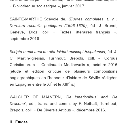
« Bibliothèque scolastique », janvier 2017.
SAINTE-MARTHE Scévole de,
Œuvres
complètes,
t.
V
:
Derniers
recueils
poétiques
(1596-1629)
, éd. J. Brunel,
Genève, Droz, coll. « Textes littéraires français »,
septembre 2016.
Scripta
medii
aeui
de
uita
Isidori
episcopi
Hispalensis
, éd. J.
C. Martín-Iglesias, Turnhout, Brepols, coll. « Corpus
Christianorum – Continuatio Mediaevalis », octobre 2016
[étude et édition critique de plusieurs compositions
hagiographiques en l’honneur d’Isidore de Séville rédigées
e
e
en Espagne entre le XI
et le XIII
s.].
WALCHER OF MALVERN,
‘De
lunationibus’
and
‘De
Dracone’
, ed., trans. and comm. by P. Nothaft, Turnhout,
Brepols, coll. « De Diversis Artibus », décembre 2016.
II. Études