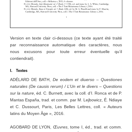
Version en texte clair ci-dessous (ce texte ayant été traité
par reconnaissance automatique des caractères, nous
nous excusons pour toute erreur éventuelle qu’il
contiendrait).
I. Textes
ADÉLARD DE BATH,
De
eodem
et
diuerso
–
Questiones
naturales
(De
causis
rerum)
/
L’Un
et
le
divers
–
Questions
sur
la
nature
, éd. C. Burnett, avec la coll. d’I. Ronca et de P.
Mantas España, trad. et comm. par M. Lejbowicz, É. Ndiaye
et C. Dussourt, Paris, Les Belles Lettres, coll. « Auteurs
latins du Moyen Âge », 2016.
AGOBARD DE LYON,
Œuvres
, tome I, éd., trad. et comm.