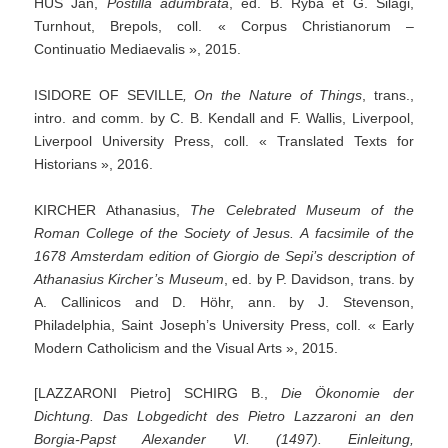
HUS Jan,
Postilla
adumbrata
, éd. B. Ryba et G. Silagi,
Turnhout, Brepols, coll. « Corpus Christianorum –
Continuatio Mediaevalis », 2015.
ISIDORE OF SEVILLE
,
On
the
Nature
of
Things
, trans.,
intro. and comm. by C. B. Kendall and F. Wallis, Liverpool,
Liverpool University Press, coll. « Translated Texts for
Historians », 2016.
KIRCHER Athanasius,
The
Celebrated
Museum
of
the
Roman
College
of
the
Society
of
Jesus.
A
facsimile
of
the
1678
Amsterdam
edition
of
Giorgio
de
Sepi’s
description
of
Athanasius
Kircher’s
Museum
, ed. by P. Davidson, trans. by
A. Callinicos and D. Höhr, ann. by J. Stevenson,
Philadelphia, Saint Joseph’s University Press, coll. « Early
Modern Catholicism and the Visual Arts », 2015.
[LAZZARONI Pietro] SCHIRG B.,
Die
Ökonomie
der
Dichtung.
Das
Lobgedicht
des
Pietro
Lazzaroni
an
den
Borgia-Papst
Alexander
VI.
(1497).
Einleitung,