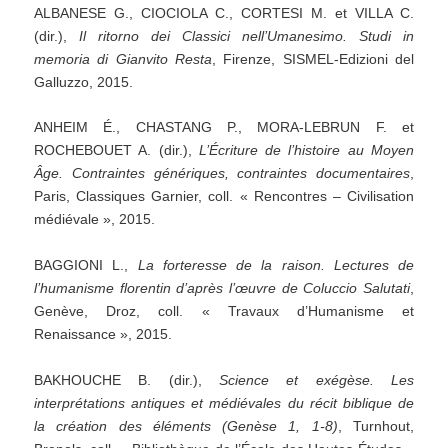
ALBANESE G., CIOCIOLA C., CORTESI M. et VILLA C.
(dir.),
Il
ritorno
dei
Classici
nell’Umanesimo.
Studi
in
memoria
di
Gianvito
Resta
, Firenze, SISMEL-Edizioni del
Galluzzo, 2015.
ANHEIM É., CHASTANG P., MORA-LEBRUN F. et
ROCHEBOUET A. (dir.),
L’Écriture
de
l’histoire
au
Moyen
Âge.
Contraintes
génériques,
contraintes
documentaires
,
Paris, Classiques Garnier, coll. « Rencontres – Civilisation
médiévale », 2015.
BAGGIONI L.,
La
forteresse
de
la
raison.
Lectures
de
l’humanisme
florentin
d’après
l’œuvre
de
Coluccio
Salutati
,
Genève, Droz, coll. « Travaux d’Humanisme et
Renaissance », 2015.
BAKHOUCHE B. (dir.),
Science
et
exégèse.
Les
interprétations
antiques
et
médiévales
du
récit
biblique
de
la
création
des
éléments
(Genèse
1,
1-8)
, Turnhout,