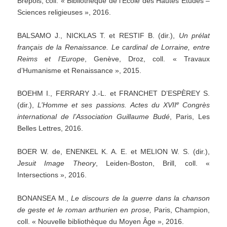
Brepols, coll. « Bibliothèque de l’École des Hautes Études –
Sciences religieuses », 2016.
BALSAMO J., NICKLAS T. et RESTIF B. (dir.),
Un
prélat
français
de
la
Renaissance.
Le
cardinal
de
Lorraine,
entre
Reims
et
l’Europe
, Genève, Droz, coll. « Travaux
d’Humanisme et Renaissance », 2015.
BOEHM I., FERRARY J.-L. et FRANCHET D’ESPÈREY S.
e
(dir.),
L’Homme
et
ses
passions.
Actes
du
XVII
Congrès
international
de
l’Association
Guillaume
Budé
, Paris, Les
Belles Lettres, 2016.
BOER W. de, ENENKEL K. A. E. et MELION W. S. (dir.),
Jesuit
Image
Theory
, Leiden-Boston, Brill, coll. «
Intersections », 2016.
BONANSEA M.,
Le
discours
de
la
guerre
dans
la
chanson
de
geste
et
le
roman
arthurien
en
prose,
Paris, Champion,
coll. « Nouvelle bibliothèque du Moyen Âge », 2016.