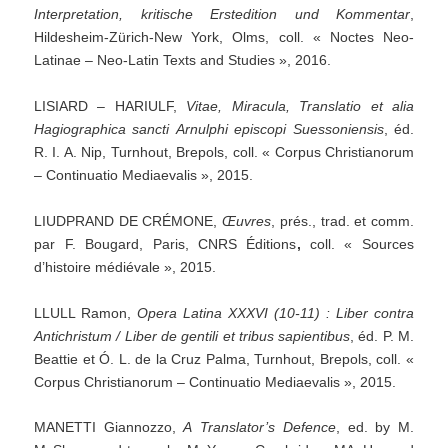
Interpretation,
kritische
Erstedition
und
Kommentar
,
Hildesheim-Zürich-New York, Olms, coll. « Noctes Neo-
Latinae – Neo-Latin Texts and Studies », 2016.
LISIARD – HARIULF,
Vitae,
Miracula,
Translatio
et
alia
Hagiographica
sancti
Arnulphi
episcopi
Suessoniensis
, éd.
R. I. A. Nip, Turnhout, Brepols, coll. « Corpus Christianorum
– Continuatio Mediaevalis », 2015.
LIUDPRAND DE CRÉMONE,
Œuvres
, prés., trad. et comm.
par F. Bougard, Paris, CNRS Éditions
,
coll. « Sources
d’histoire médiévale », 2015.
LLULL Ramon,
Opera
Latina
XXXVI
(10-11)
:
Liber
contra
Antichristum
/
Liber
de
gentili
et
tribus
sapientibus
, éd. P. M.
Beattie et Ó. L. de la Cruz Palma, Turnhout, Brepols, coll. «
Corpus Christianorum – Continuatio Mediaevalis », 2015.
MANETTI Giannozzo,
A
Translator’s
Defence
, ed. by M.