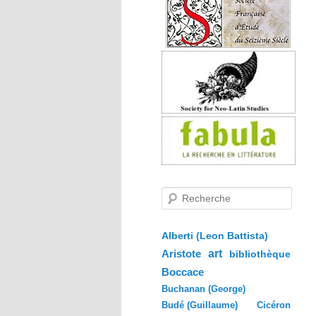
R
e
c
h
e
Alberti (Leon Battista)
r
Aristote
art
bibliothèque
c
h
Boccace
e
Buchanan (George)
Budé (Guillaume)
Cicéron