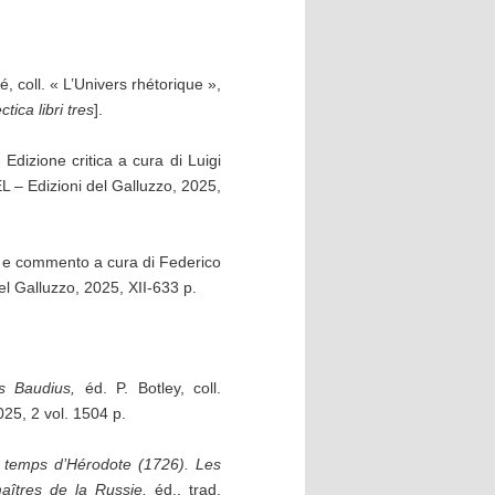
llé, coll. « L’Univers rhétorique »,
tica libri tres
].
.
Edizione critica a cura di Luigi
EL – Edizioni del Galluzzo, 2025,
a e commento a cura di Federico
el Galluzzo, 2025, XII-633 p.
s Baudius,
éd. P. Botley, coll.
5, 2 vol. 1504 p.
au temps d’Hérodote (1726). Les
aîtres de la Russie,
éd., trad.