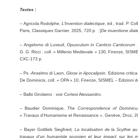
Textes
:
– Agricola Rodolphe,
L’Invention dialectique
, éd., trad. P. Co
Paris, Classiques Garnier, 2025, 720 p. : [
De inuentione dialec
– Angelomo di Luxeuil,
Opusculum in Canticis Canticorum
G. G. Ricci , coll. « Millenio Medievale » 130, Firenze, SISM
CXC-173 p.
– Ps.-Anselmo di Laon,
Glose in Apocalipsin.
Edizione critic
De Dominicis, coll. « OPA » 10, Firenze, SISMEL – Edizioni d
– Balbi Girolamo : voir Cortesi Alessandro.
– Baudier Dominique,
The Correspondence of Dominicu
« Travaux d’Humanisme et Renaissance », Genève, Droz, 202
– Bayer Gottlieb Siegfried
, La localisation de la Scythie 
travaux d’un humaniste prussien et leur impact sur les m