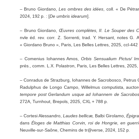
– Bruno Giordano,
Les ombres des idées
, coll. « De Pétra
2024, 192 p. : [
De umbris idearum
].
– Bruno Giordano,
Œuvres complètes, II. Le Souper des C
nvle éd. rev. corr. Z. Sorrenti, trad. Y. Hersant, notes G. 
« Giordano Bruno », Paris, Les Belles Lettres, 2025, ccl-442 
– Comenius Iohannes Amos,
Orbis Sensualium Pictus/ I
prés., comm. L.X. Polastron, Paris, Les Belles Lettres, 2025,
– Conradus de Strazburg, Iohannes de Sacrobosco, Petrus C
Radulphus de Longo Campo, Willelmus computista, auctore
tempore post Gerlandum usque ad Iohannem de Sacrobo
272A, Turnhout, Brepols, 2025, CXL + 788 p.
– Cortesi Alessandro,
Laudes bellicæ,
Balbi Girolamo,
Épigr
dans
Éloges de Matthias Corvin, roi de Hongrie, en guerri
Neuville-sur-Saône, Chemins de tr@verse, 2024, 152 p.