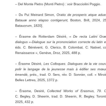
– Del Monte Pietro (Monti Pietro) : voir Bracciolini Poggio.
– Du Pui Meinard Simon,
Oratio de prosperis atque adu
Batauæ anno elapso contigerunt,
Boston, Brill, 2024, 2
Batauorum, 1820].
– Érasme de Rotterdam Désiré,
« De recta Latini Græ
dialogus »-Dialogue sur la prononciation correcte du latin e
éds. C. Bénévent, G. Clerico, B. Colombat, C. Nativel, 
Renaissance », Genève, Droz, 2025, 488 p.
– Érasme Désiré,
Les Colloques. Dialogues de la vie cou
polir le langage de la jeunesse mais à édifier ses mœur
émendé, prés., trad. O. Sers, rév. D. Sonnier, coll. « Miro
Belles Lettres, 2025, 1372 p.
– Érasme, Desiré,
Collected Works of Erasmus, 79.
C
C. Begley, D. Sheerin, trad. D. Sheerin, R. Begley, Toront
2025, 432 p.