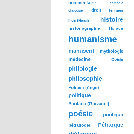
commentaire
comédie
droit
dialogue
femmes
histoire
Ficin (Marsile)
historiographie
Horace
humanisme
manuscrit
mythologie
médecine
Ovide
philologie
philosophie
Politien (Ange)
politique
Pontano (Giovanni)
poésie
poétique
Pétrarque
pédagogie
rhétorique