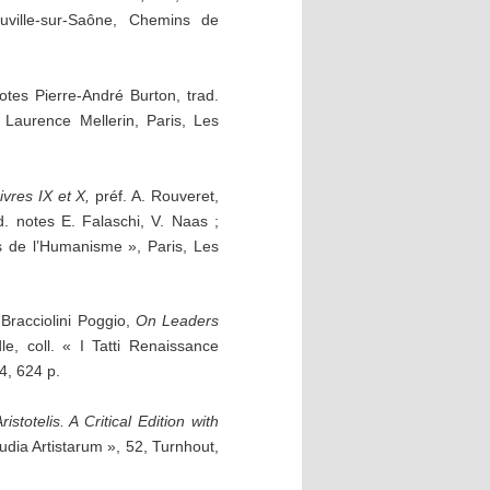
uville-sur-Saône, Chemins de
 notes Pierre-André Burton, trad.
t Laurence Mellerin, Paris, Les
vres IX et X,
préf. A. Rouveret,
rad. notes E. Falaschi, V. Naas ;
ues de l’Humanisme », Paris, Les
 Bracciolini Poggio,
On Leaders
e, coll. « I Tatti Renaissance
4, 624 p.
istotelis.
A Critical Edition with
tudia Artistarum », 52, Turnhout,