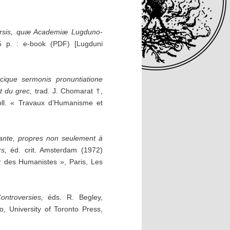
ersis, quæ Academiæ Lugduno-
5 p. : e-book (PDF) [Lugduni
cique sermonis pronuntiatione
t du grec,
trad. J. Chomarat †,
coll. « Travaux d’Humanisme et
rante, propres non seulement à
s,
éd. crit. Amsterdam (1972)
ir des Humanistes », Paris, Les
ontroversies,
éds. R. Begley,
o, University of Toronto Press,