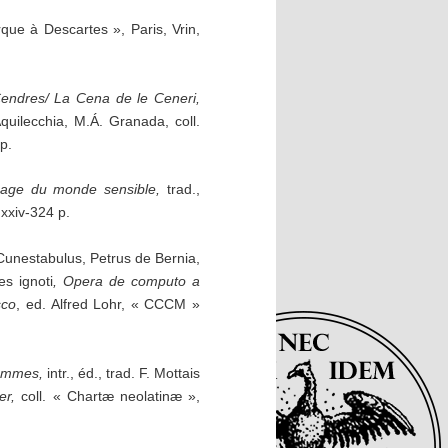
rque à Descartes », Paris, Vrin,
endres/ La Cena de le Ceneri,
Aquilecchia, M.Á. Granada, coll.
p.
mage du monde sensible
,
trad.,
 xxiv-324 p.
unestabulus, Petrus de Bernia,
s ignoti
, Opera de computo a
sco
, ed. Alfred Lohr, « CCCM »
ammes,
intr., éd., trad. F. Mottais
er,
coll. « Chartæ neolatinæ »,