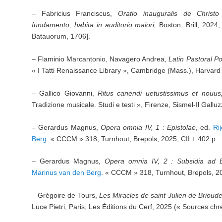
– Fabricius Franciscus,
Oratio inauguralis de Christo
fundamento, habita in auditorio maiori,
Boston, Brill, 2024
Batauorum, 1706].
– Flaminio Marcantonio, Navagero Andrea,
Latin Pastoral Po
« I Tatti Renaissance Library », Cambridge (Mass.), Harvard 
– Gallico Giovanni,
Ritus canendi uetustissimus et nouus
Tradizione musicale. Studi e testi », Firenze, Sismel-Il Gallu
– Gerardus Magnus,
Opera omnia IV, 1 : Epistolae
, ed.
Ri
Berg
. « CCCM » 318, Turnhout, Brepols, 2025, CII + 402 p.
– Gerardus Magnus,
Opera omnia IV, 2 : Subsidia ad E
Marinus van den Berg
. « CCCM » 318, Turnhout, Brepols, 2
– Grégoire de Tours,
Les Miracles de saint Julien de Brioud
Luce Pietri, Paris, Les Éditions du Cerf, 2025 (« Sources chr