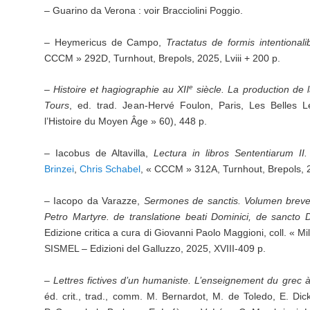
– Guarino da Verona : voir Bracciolini Poggio.
– Heymericus de Campo,
Tractatus de formis intentionali
CCCM » 292D, Turnhout, Brepols, 2025, Lviii + 200 p.
e
–
Histoire et hagiographie au XII
siècle. La production de l
Tours
, ed. trad. Jean-Hervé Foulon, Paris, Les Belles L
l’Histoire du Moyen Âge » 60), 448 p.
– Iacobus de Altavilla,
Lectura in libros Sententiarum II
Brinzei
,
Chris Schabel
, « CCCM » 312A, Turnhout, Brepols, 
– Iacopo da Varazze,
Sermones de sanctis. Volumen brev
Petro Martyre.
de translatione beati Dominici, de sancto 
Edizione critica a cura di Giovanni Paolo Maggioni, coll. « M
SISMEL – Edizioni del Galluzzo, 2025, XVIII-409 p.
– Lettres fictives d’un humaniste.
L’enseignement du grec à
éd. crit., trad., comm. M. Bernardot, M. de Toledo, E. Dic