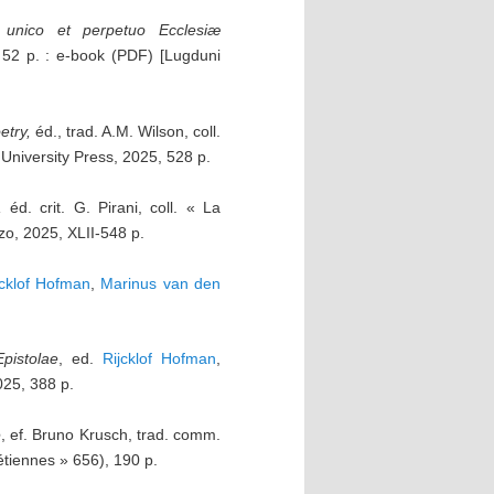
 unico et perpetuo Ecclesiæ
, 52 p. : e-book (PDF) [Lugduni
etry,
éd., trad. A.M. Wilson, coll.
University Press, 2025, 528 p.
,
éd. crit. G. Pirani, coll. « La
zzo, 2025, XLII-548 p.
jcklof Hofman
,
Marinus van den
pistolae
, ed.
Rijcklof Hofman
,
025, 388 p.
e
, ef. Bruno Krusch, trad. comm.
étiennes » 656), 190 p.