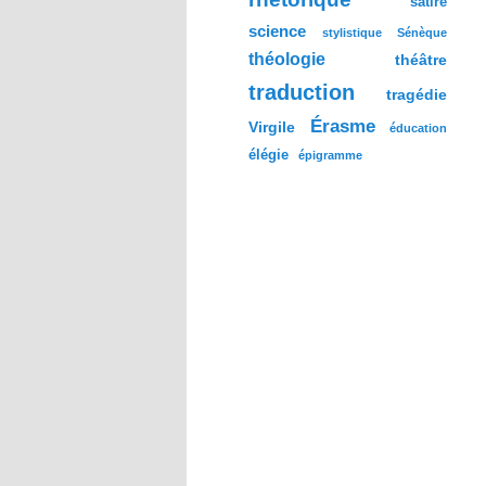
satire
science
stylistique
Sénèque
théologie
théâtre
traduction
tragédie
Érasme
Virgile
éducation
élégie
épigramme