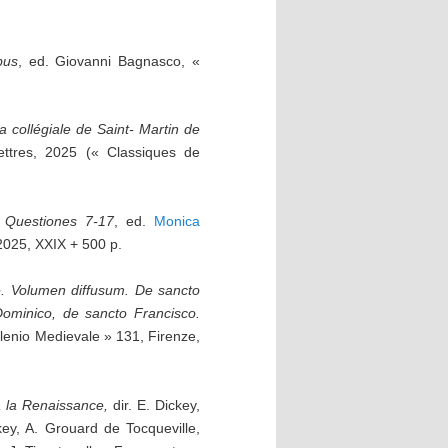
bus
, ed. Giovanni Bagnasco, «
a collégiale de Saint- Martin de
ettres, 2025 (« Classiques de
. Questiones 7-17
, ed.
Monica
2025, XXIX + 500 p.
e. Volumen diffusum.
De sancto
Dominico, de sancto Francisco.
illenio Medievale » 131, Firenze,
 la Renaissance,
dir. E. Dickey,
key, A. Grouard de Tocqueville,