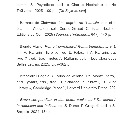
comm. S. Peyrefiche, coll. « Chartæ Neolatinæ », Ne
Tr@verse, 2025, 100 p. : [
De Scythiæ situ
]
.
– Bernard de Clairvaux,
Les degrés de l’humilité
, intr. et
Jeannine Abbiateci, coll. Cédric Giraud, Christian Heck e
Éditions du Cerf, 2025 (
Sources chrétiennes
, 647), 440 p.
– Biondo Flavio,
Rome triomphante/ Roma triumphans, V. Li
intr. A. Raffarin ; livre IX : éd. E. Falaschi, A. Raffarin, t
livre X : éd., trad., notes A. Raffarin, coll. « Les Classiq
Belles Lettres, 2025, LXIV-362 p.
– Bracciolini Poggio, Guarino da Verona, Del Monte Pietro,
and Tyrants,
éds., trad. H. Schadee, K. Sidwell, D. Rundl
Library », Cambridge (Mass.), Harvard University Press, 202
–
Breve compendium in duo prima capita tertii De anima Ar
Introduction and Indices
, ed. S. Demo, P. Gregorić, coll. « S
Brepols, 2024, 134 p.