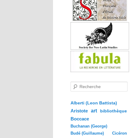
R
e
c
h
e
Alberti (Leon Battista)
r
Aristote
art
bibliothèque
c
h
Boccace
e
Buchanan (George)
Budé (Guillaume)
Cicéron