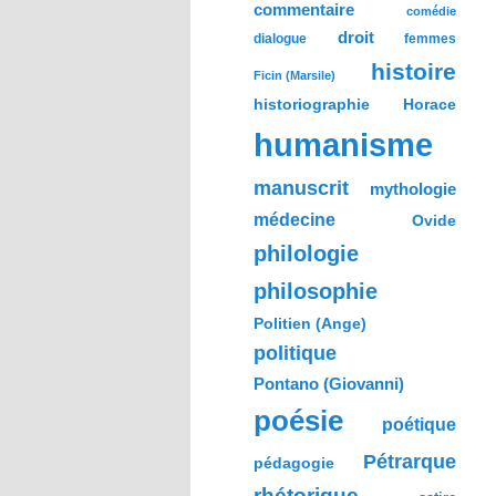
commentaire
comédie
droit
dialogue
femmes
histoire
Ficin (Marsile)
historiographie
Horace
humanisme
manuscrit
mythologie
médecine
Ovide
philologie
philosophie
Politien (Ange)
politique
Pontano (Giovanni)
poésie
poétique
Pétrarque
pédagogie
rhétorique