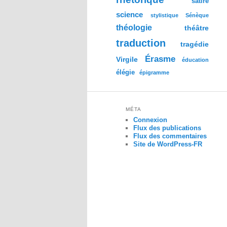
satire
science
stylistique
Sénèque
théologie
théâtre
traduction
tragédie
Érasme
Virgile
éducation
élégie
épigramme
MÉTA
Connexion
Flux des publications
Flux des commentaires
Site de WordPress-FR