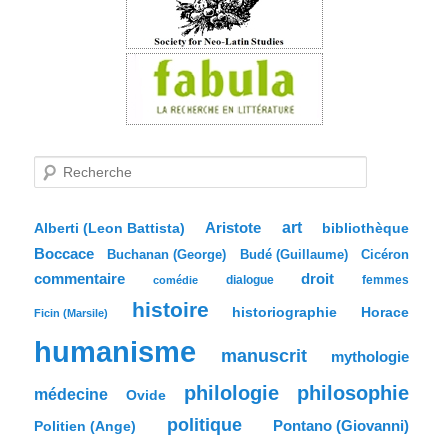
R
e
c
h
e
Aristote
art
bibliothèque
Alberti (Leon Battista)
r
Boccace
c
Buchanan (George)
Budé (Guillaume)
Cicéron
h
commentaire
droit
dialogue
femmes
comédie
e
histoire
historiographie
Horace
Ficin (Marsile)
humanisme
manuscrit
mythologie
philologie
philosophie
médecine
Ovide
politique
Pontano (Giovanni)
Politien (Ange)