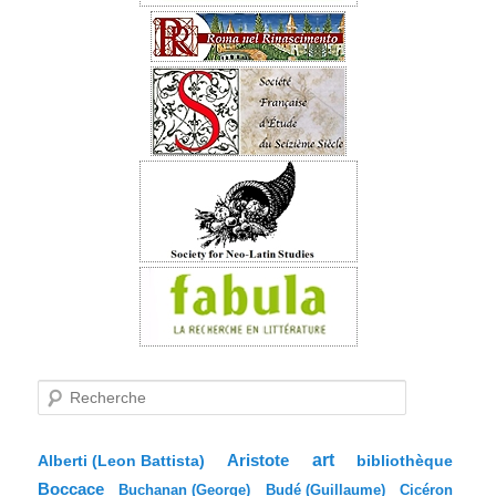
R
e
c
h
e
Aristote
art
bibliothèque
Alberti (Leon Battista)
r
Boccace
c
Buchanan (George)
Budé (Guillaume)
Cicéron