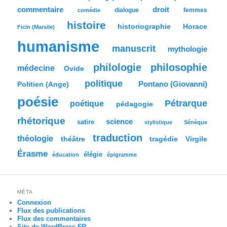
h
commentaire
droit
dialogue
femmes
comédie
e
histoire
historiographie
Horace
Ficin (Marsile)
humanisme
manuscrit
mythologie
philologie
philosophie
médecine
Ovide
politique
Pontano (Giovanni)
Politien (Ange)
poésie
Pétrarque
poétique
pédagogie
rhétorique
science
satire
stylistique
Sénèque
traduction
théologie
tragédie
Virgile
théâtre
Érasme
élégie
éducation
épigramme
MÉTA
Connexion
Flux des publications
Flux des commentaires
Site de WordPress-FR