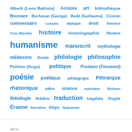
h
e
Aristote
art
bibliothèque
Alberti (Leon Battista)
r
Boccace
c
Buchanan (George)
Budé (Guillaume)
Cicéron
h
commentaire
droit
dialogue
femmes
comédie
e
histoire
historiographie
Horace
Ficin (Marsile)
humanisme
manuscrit
mythologie
philologie
philosophie
médecine
Ovide
politique
Pontano (Giovanni)
Politien (Ange)
poésie
Pétrarque
poétique
pédagogie
rhétorique
science
satire
stylistique
Sénèque
traduction
théologie
tragédie
Virgile
théâtre
Érasme
élégie
éducation
épigramme
MÉTA