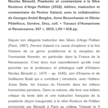
Nicolas Bérauld, Praelectio
et commentaire à la
Silve
Rusticus
d’Ange Politien (1518)
, édition, traduction et
commentaire de Perrine Galand, avec la collaboration
de Georges André Bergère, Anne Bouscharain et Olivier
Pédeflous, Genève, Droz, coll. « Travaux d’Humanisme
et Renaissance, 537 », 2015, LXX + 618 pp.
Depuis son élégante traduction des
Silves
d’Ange Politien
(Paris, 1987), Perrine Galand n’a cessé d’explorer à la fois
l’histoire de ce genre protéiforme et la réception de
l’humaniste florentin, en particulier dans la France de la
Renaissance. C’est donc tout naturellement qu’elle s’est
penchée sur le professeur et philologue natif d’Orléans
Nicolas Bérauld (c. 1470 – ap. 1545), ami d’Erasme et de
Guillaume Budé qui a contribué | introduire, avec l’éditeur
Josse Bade, les travaux du Florentin dans les milieux
humanistes parisiens. Dans ce volume, elle livre une édition
critique du texte latin et une traduction française de la
praelectio
(leçon inaugurale) à la silve
Rusticus
de Politien
prononcée par Bérauld à Paris au collège Tréguier le 9