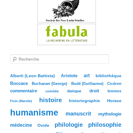
R
e
c
h
e
Aristote
art
bibliothèque
Alberti (Leon Battista)
r
Boccace
c
Buchanan (George)
Budé (Guillaume)
Cicéron
h
commentaire
droit
dialogue
femmes
comédie
e
histoire
historiographie
Horace
Ficin (Marsile)
humanisme
manuscrit
mythologie
philologie
philosophie
médecine
Ovide